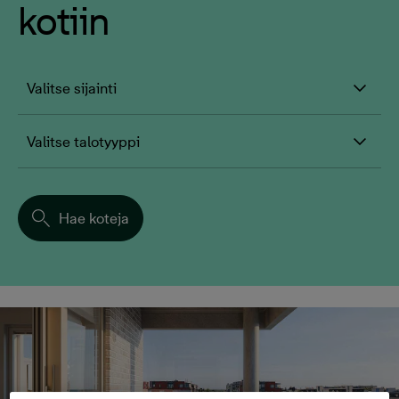
kotiin
Valitse sijainti
Valitse talotyyppi
Hae koteja