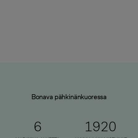
Onnellinen naapurusto
Emme ainoastaan rakenna uusia koteja, vaan
tavoitteenamme on luoda onnellisia naapurustoja.
Bonava pähkinänkuoressa
6
1920