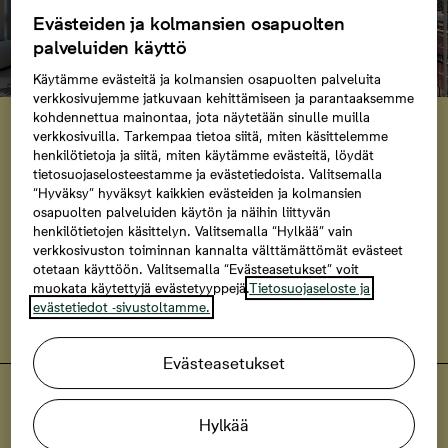
Evästeiden ja kolmansien osapuolten
palveluiden käyttö
Käytämme evästeitä ja kolmansien osapuolten palveluita
verkkosivujemme jatkuvaan kehittämiseen ja parantaaksemme
Helsingin Islan myynti ja
kohdennettua mainontaa, jota näytetään sinulle muilla
verkkosivuilla. Tarkempaa tietoa siitä, miten käsittelemme
rakentaminen käynnistynyt
henkilötietoja ja siitä, miten käytämme evästeitä, löydät
tietosuojaselosteestamme ja evästetiedoista. Valitsemalla
Lauttasaaren Vattuniemeen kohoavan Islan uudet
“Hyväksy” hyväksyt kaikkien evästeiden ja kolmansien
osapuolten palveluiden käytön ja näihin liittyvän
Bonava-kodit ovat nyt myynnissä ja rakenteilla, ja
henkilötietojen käsittelyn. Valitsemalla “Hylkää” vain
muuttamaan pääset kesällä 2027.
verkkosivuston toiminnan kannalta välttämättömät evästeet
otetaan käyttöön. Valitsemalla “Evästeasetukset” voit
muokata käytettyjä evästetyyppejä.
Tietosuojaseloste ja
Tutustu Islan koteihin
evästetiedot -sivustoltamme.
Evästeasetukset
Vaikuta nyt suunnitteluun
Uusia koteja Jätkäsaareen
Hylkää