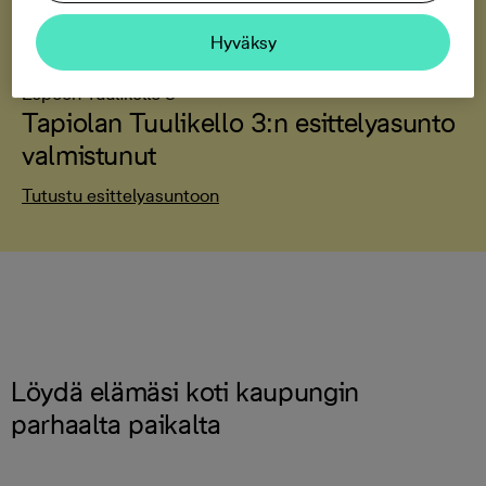
Vastaa ennakkokyselyyn
Hyväksy
Espoon Tuulikello 3
Tapiolan Tuulikello 3:n esittelyasunto
valmistunut
Tutustu esittelyasuntoon
Löydä elämäsi koti kaupungin
parhaalta paikalta