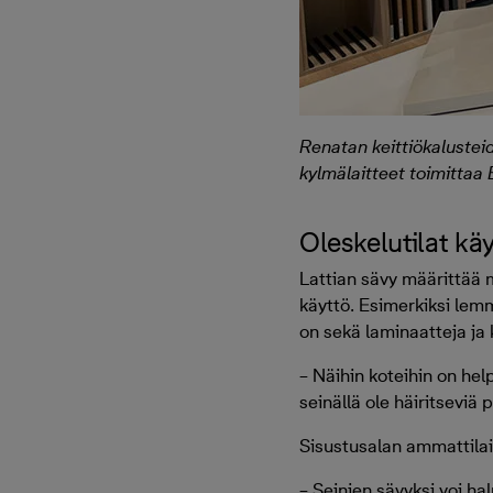
Renatan keittiökalusteid
kylmälaitteet toimittaa 
Oleskelutilat k
Lattian sävy määrittää 
käyttö. Esimerkiksi lemm
on sekä laminaatteja ja 
– Näihin koteihin on hel
seinällä ole häiritseviä
Sisustusalan ammattilai
– Seinien sävyksi voi ha