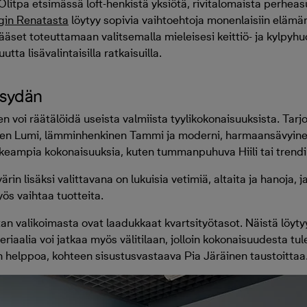
Olitpa etsimässä loft-henkistä yksiötä, rivitalomaista perhea
gin Renatasta
löytyy sopivia vaihtoehtoja monenlaisiin elämän
ääset toteuttamaan valitsemalla mieleisesi keittiö- ja kylpyhuo
ta lisävalintaisilla ratkaisuilla.
 sydän
n voi räätälöidä useista valmiista tyylikokonaisuuksista. Tarjo
en Lumi, lämminhenkinen Tammi ja moderni, harmaansävyinen
keampia kokonaisuuksia, kuten tummanpuhuva Hiili tai trend
in lisäksi valittavana on lukuisia vetimiä, altaita ja hanoja, 
yös vaihtaa tuotteita.
n valikoimasta ovat laadukkaat kvartsityötasot. Näistä löytyy 
riaalia voi jatkaa myös välitilaan, jolloin kokonaisuudesta tu
n helppoa, kohteen sisustusvastaava Pia Järäinen taustoittaa