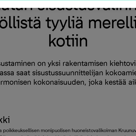
atan sisustusvalinn
öllistä tyyliä merel
kotiin
ustaminen on yksi rakentamisen kiehtov
tassa saat sisustussuunnittelijan kokoami
armonisen kokonaisuuden, joka kestää aik
kki
aa poikkeuksellisen monipuolisen huoneistovalikoiman Kruun