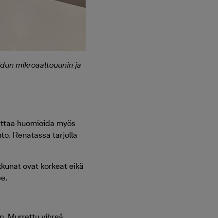
idun mikroaaltouunin ja
nattaa huomioida myös
to. Renatassa tarjolla
kkunat ovat korkeat eikä
ee.
.
n. Murrettu vihreä