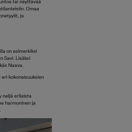
suntoa tai näyttävää
tilanteisiin. Omaa
netyylit, ja
lla on esimerkiksi
 Savi. Lisäksi
ikäs Naava.
ja eri kokonaisuuksien
neljä erilaista
lee harmoninen ja
.