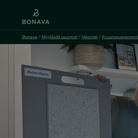
Bonava
/
Myytävät asunnot
/
Helsinki
/
Kruunuvuorenrant