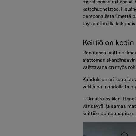
merellisessä miljöössä. 
kattohuoneistoa,
Helsin
persoonallista ilmettä p
täydentämällä kokonaisuut
Keittiö on kodin
Renatassa keittiön ilmee
ajattoman skandinaavin
valittavana on myös roh
Kahdeksan eri kaapistovär
välillä on mahdollista m
– Omat suosikkini Renata
värisävyä, ja samaa mate
keittiön puhtaanapito o