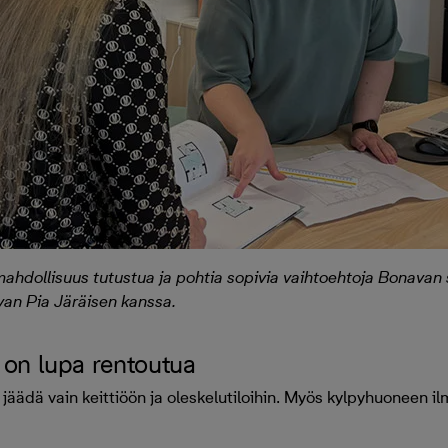
mahdollisuus tutustua ja pohtia sopivia vaihtoehtoja Bonava
an Pia Järäisen kanssa.
on lupa rentoutua
 jäädä vain keittiöön ja oleskelutiloihin. Myös kylpyhuoneen i