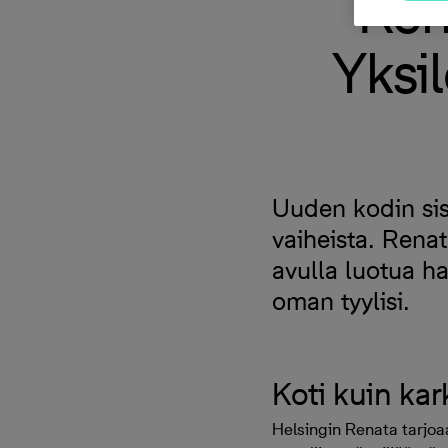
Ren
Yksil
Uuden kodin sis
vaiheista. Rena
avulla luotua h
oman tyylisi.
Koti kuin kar
Helsingin Renata tarjo