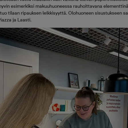
sen hyvin esimerkiksi makuuhuoneessa rauhoittavana elementtin
uo tilaan ripauksen leikkisyyttä. Olohuoneen sisustukseen saa
iazza ja Laasti.