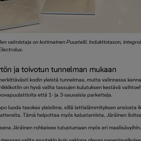
en valmistaja on kotimainen Puustelli. Induktiotason, integro
Electrolux.
äytön ja toivotun tunnelman mukaan
merkittävästi kodin yleistä tunnelmaa, mutta valinnassa kan
ikkikotiin on hyvä valita tassujen kulutuksen kestävä vaihtoeh
kovapuulattioita että 1- ja 3-sauvaisia parketteja.
ppo luoda tasokas yleisilme, sillä lattialämmityksen ansiosta i
 pattereita. Tämä helpottaa myös kalustamista, Järäinen iloits
sena Järäinen rohkaisee tutustumaan myös eri maalisävyihin
lutessaan valita muutakin kuin vakiona olevan paperinvalkoise