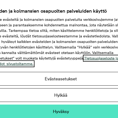
den ja kolmansien osapuolten palveluiden käyttö
evästeitä ja kolmansien osapuolten palveluita verkkosivujemme ja
seen ja parantaaksemme kohdennettua mainontaa, jota näytetään si
uilla. Tarkempaa tietoa siitä, miten käsittelemme henkilötietoja ja si
evästeitä, löydät tietosuojaselosteestamme ja evästetiedoista. Val
 hyväksyt kaikkien evästeiden ja kolmansien osapuolten palveluiden
ttyvän henkilötietojen käsittelyn. Valitsemalla “Hylkää” vain verkkosi
 kannalta välttämättömät evästeet otetaan käyttöön. Valitsemalla
etukset” voit muokata käytettyjä evästetyyppejä.
Tietosuojaseloste j
dot -sivustoltamme.
Evästeasetukset
Myytävät kaksiot Helsinki
Myytävät kolmiot Helsinki
sinki
Kruunuvuorenranta
Myytävät asunnot Helsinki
Hylkää
Hyväksy