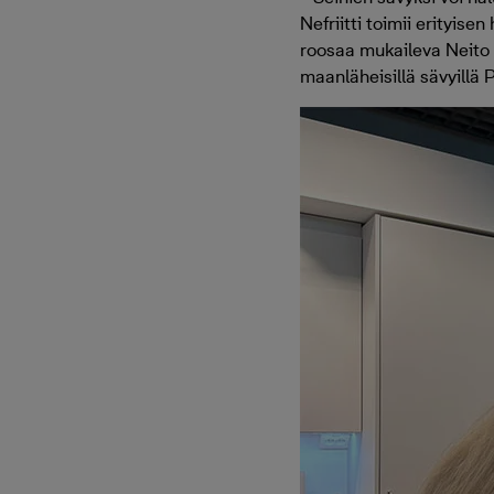
Nefriitti toimii erityi
roosaa mukaileva Neito t
maanläheisillä sävyillä P