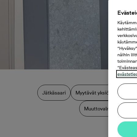
Evästei
Käytämme 
kehittämi
verkkosiv
käytämme 
“Hyväksy”
näihin lii
toiminnan
“Evästeas
evästetie
Jätkäsaari
Myytävät yksiöt Helsinki
Muuttovalmiit kodit Hel