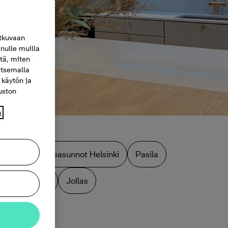
tkuvaan
nulle muilla
itä, miten
itsemalla
 käytön ja
vuston
a
Myytävät perheasunnot Helsinki
Pasila
Lauttasaari
Jollas