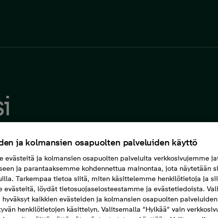
i
den ja kolmansien osapuolten palveluiden käyttö
evästeitä ja kolmansien osapuolten palveluita verkkosivujemme ja
seen ja parantaaksemme kohdennettua mainontaa, jota näytetään si
uilla. Tarkempaa tietoa siitä, miten käsittelemme henkilötietoja ja si
evästeitä, löydät tietosuojaselosteestamme ja evästetiedoista. Val
 hyväksyt kaikkien evästeiden ja kolmansien osapuolten palveluiden
ttyvän henkilötietojen käsittelyn. Valitsemalla “Hylkää” vain verkkosi