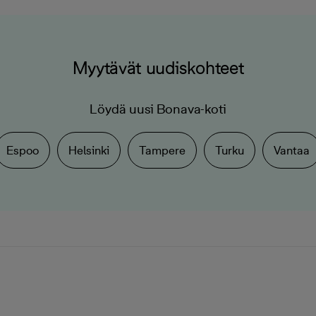
Myytävät uudiskohteet
Löydä uusi Bonava-koti
Espoo
Helsinki
Tampere
Turku
Vantaa