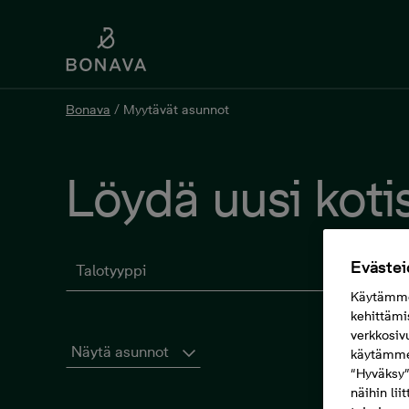
Bonava
/
Myytävät asunnot
Löydä uusi kotis
Evästei
Talotyyppi
Käytämme 
kehittämi
verkkosiv
Näytä asunnot
käytämme 
“Hyväksy”
näihin lii