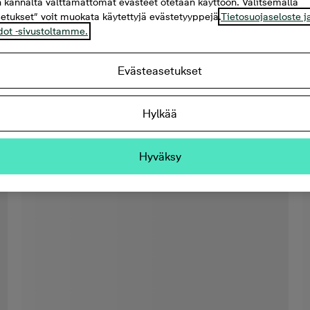
 kannalta välttämättömät evästeet otetaan käyttöön. Valitsemalla
etukset” voit muokata käytettyjä evästetyyppejä.
Tietosuojaseloste j
dot -sivustoltamme.
Evästeasetukset
Hylkää
Hyväksy