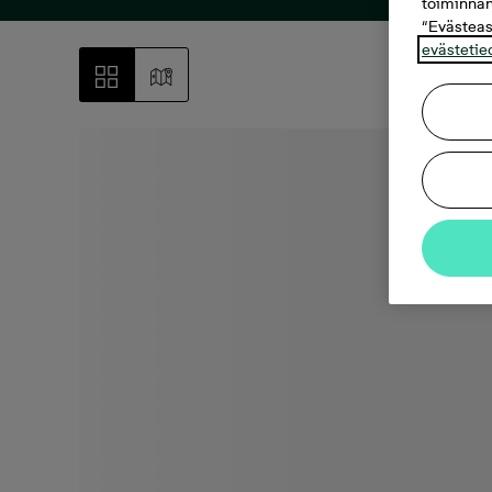
toiminnan
“Evästeas
evästetie