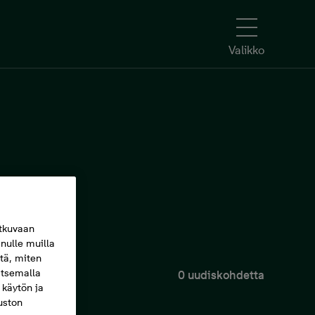
Valikko
tkuvaan
nulle muilla
itä, miten
itsemalla
0 uudiskohdetta
 käytön ja
vuston