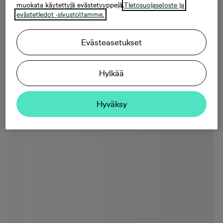
muokata käytettyjä evästetyyppejä.
Tietosuojaseloste ja
evästetiedot -sivustoltamme.
Evästeasetukset
Hylkää
Hyväksy