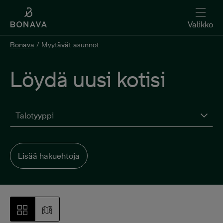
Valikko
Bonava
/
Myytävät asunnot
Löydä uusi kotisi
Talotyyppi
Lisää hakuehtoja