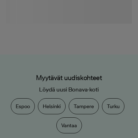
Myytävät uudiskohteet
Löydä uusi Bonava-koti
Espoo
Helsinki
Tampere
Turku
Vantaa