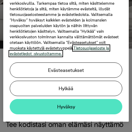
verkkosivuilla. Tarkempaa tietoa siitä, miten käsittelemme
henkilötietoja ja siitä, miten käytämme evästeitä, löydät
tietosuojaselosteestamme ja evästetiedoista. Valitsemalla
“Hyväksy” hyväksyt kaikkien evästeiden ja kolmansien
osapuolten palveluiden käytön ja näihin liittyvän
henkilötietojen käsittelyn. Valitsemalla “Hylkää” vain
verkkosivuston toiminnan kannalta välttämättömät evästeet
otetaan käyttöön. Valitsemalla “Evästeasetukset” voit
muokata käytettyjä evästetyyppejä.
Tietosuojaseloste ja
evästetiedot -sivustoltamme.
Inspiraatio
Evästeasetukset
Kaipaatko ideoita sisustamiseen ja vinkkejä
Hylkää
asumiseen? Nämä sivut on tehty sinua varten.
Sukella uusien ideoiden inspiroivaan
Hyväksy
maailmaan.
Tee kodistasi oman elämäsi näyttämö