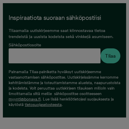
Inspiraatiota suoraan sähköpostiisi
Tilaamalla uutiskirjeemme saat kiinnostavaa tietoa
trendeistä ja uusista kodeista sekä vinkkejä asumiseen.
Sähköpostiosoite
Tilaa
Painamalla Tilaa-painiketta hyväksyt uutiskirjeemme
vastaanottamisen sähköpostitse. Uutiskirjeissämme kerromme
kehittämistämme ja toteuttamistamme alueista, naapurustoista
ja kodeista. Voit peruuttaa uutiskirjeen tilauksen milloin vain
ilmoittamalla siitä meille sähköpostitse osoitteeseen
myynti@bonava.fi
. Lue lisää henkilötietojesi suojauksesta ja
käytöstä
tietosuojaselosteesta
.