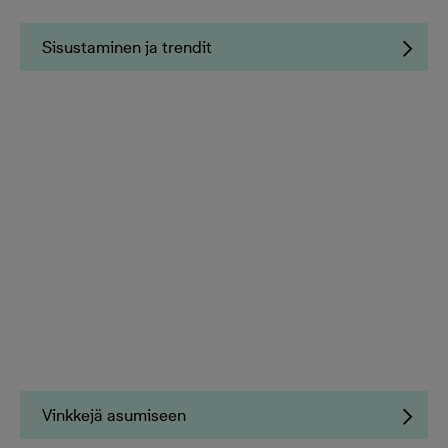
Sisustaminen ja trendit
Vinkkejä asumiseen