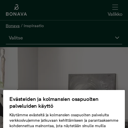
Valikko
Bonava
/
Inspiraatio
Valitse
Evästeiden ja kolmansien osapuolten
palveluiden käyttö
Käytämme evästeitä ja kolmansien osapuolten palveluita
verkkosivujemme jatkuvaan kehittämiseen ja parantaaksemme
kohdennettua mainontaa, jota näytetään sinulle muilla