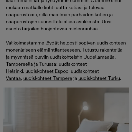
käärimme hihat ja ryhdymme hommiin. Otamme sinut
mukaan matkalle kohti uutta kotiasi ja tulevaa
naapurustoasi, sillä maailman parhaiden kotien ja
naapurustojen suunnittelu alkaa asukkaista. Uusi
asunto tarjoilee huojentavaa mielenrauhaa.
Valikoimastamme löydät helposti sopivan uudiskohteen
monenlaiseen elämäntilanteeseen. Tutustu rakenteilla
ja myynnissä oleviin uudiskohteisiin Uudellamaalla,
Tampereella ja Turussa:
uudiskohteet
Helsinki
,
uudiskohteet Espoo
,
uudiskohteet
Vantaa
,
uudiskohteet Tampere
ja
uudiskohteet Turku
.