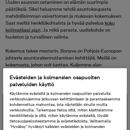
Uuden asunnon ostaminen on elämän suurimpia
päätöksiä. Siksi haluamme tehdä asuntokaupasta
mahdollisimman vaivattoman ja mukavan kokemuksen.
Saat meiltä henkilökohtaista ja hyvää palvelua
koko
kotimatkasi ajan
. Ja mikä parasta, uudiskohde on
huoleton ja turvallinen valinta.
Kokemus tekee mestarin. Bonava on Pohjois-Euroopan
johtavia asuntorakennuttamisen kehittäjiä. Meillä on
kokemusta, johon voit luottaa. Kuljemme alan
kehityksen kärjessä ja otamme suunnittelussa
Evästeiden ja kolmansien osapuolten
huomioon uudiskohteen koko käyttöiän.
palveluiden käyttö
Käytämme evästeitä ja kolmansien osapuolten palveluita
verkkosivujemme jatkuvaan kehittämiseen ja parantaaksemme
kohdennettua mainontaa, jota näytetään sinulle muilla
verkkosivuilla. Tarkempaa tietoa siitä, miten käsittelemme
henkilötietoja ja siitä, miten käytämme evästeitä, löydät
Videon katsominen edellyttää kolmannen
tietosuojaselosteestamme ja evästetiedoista. Valitsemalla
“Hyväksy” hyväksyt kaikkien evästeiden ja kolmansien
osapuolen palveluiden evästeiden