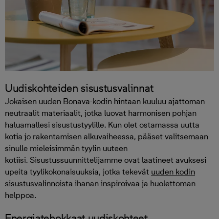
Uudiskohteiden sisustusvalinnat
Jokaisen uuden Bonava-kodin hintaan kuuluu ajattoman
neutraalit materiaalit, jotka luovat harmonisen pohjan
haluamallesi sisustustyylille. Kun olet ostamassa uutta
kotia jo rakentamisen alkuvaiheessa, pääset valitsemaan
sinulle mieleisimmän tyylin uuteen
kotiisi.
Sisustussuunnittelijamme ovat laatineet avuksesi
upeita tyylikokonaisuuksia,
jotka tekevät
uuden kodin
sisustusvalinnoista
ihanan inspiroivaa ja huolettoman
helppoa.
Energiatehokkaat uudiskohteet