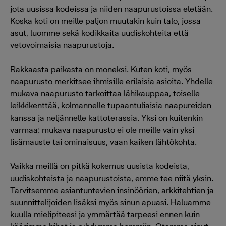
jota uusissa kodeissa ja niiden naapurustoissa eletään.
Koska koti on meille paljon muutakin kuin talo, jossa
asut, luomme sekä kodikkaita uudiskohteita että
vetovoimaisia naapurustoja.
Rakkaasta paikasta on moneksi. Kuten koti, myös
naapurusto merkitsee ihmisille erilaisia asioita. Yhdelle
mukava naapurusto tarkoittaa lähikauppaa, toiselle
leikkikenttää, kolmannelle tupaantuliaisia naapureiden
kanssa ja neljännelle kattoterassia. Yksi on kuitenkin
varmaa: mukava naapurusto ei ole meille vain yksi
lisämauste tai ominaisuus, vaan kaiken lähtökohta.
Vaikka meillä on pitkä kokemus uusista kodeista,
uudiskohteista ja naapurustoista, emme tee niitä yksin.
Tarvitsemme asiantuntevien insinöörien, arkkitehtien ja
suunnittelijoiden lisäksi myös sinun apuasi. Haluamme
kuulla mielipiteesi ja ymmärtää tarpeesi ennen kuin