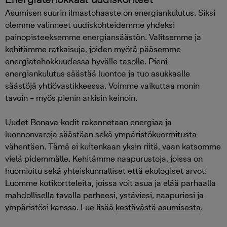
Asumisen suurin ilmastohaaste on energiankulutus. Siksi
olemme valinneet uudiskohteidemme yhdeksi
painopisteeksemme energiansäästön. Valitsemme ja
kehitämme ratkaisuja, joiden myötä pääsemme
energiatehokkuudessa hyvälle tasolle. Pieni
energiankulutus säästää luontoa ja tuo asukkaalle
säästöjä yhtiövastikkeessa. Voimme vaikuttaa monin
tavoin – myös pienin arkisin keinoin.
Uudet Bonava-kodit rakennetaan energiaa ja
luonnonvaroja säästäen sekä ympäristökuormitusta
vähentäen. Tämä ei kuitenkaan yksin riitä, vaan katsomme
vielä pidemmälle. Kehitämme naapurustoja, joissa on
huomioitu sekä yhteiskunnalliset että ekologiset arvot.
Luomme kotikortteleita, joissa voit asua ja elää parhaalla
mahdollisella tavalla perheesi, ystäviesi, naapuriesi ja
ympäristösi kanssa. Lue lisää
kestävästä asumisesta
.