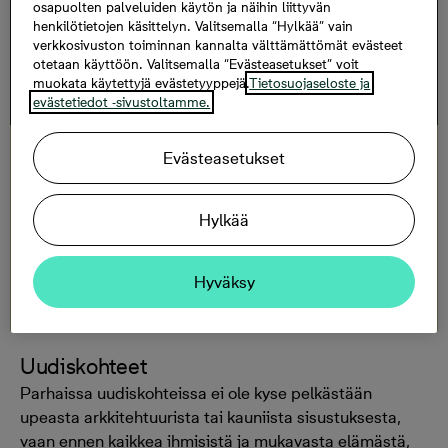
osapuolten palveluiden käytön ja näihin liittyvän
hyväksymistä.
henkilötietojen käsittelyn. Valitsemalla “Hylkää” vain
verkkosivuston toiminnan kannalta välttämättömät evästeet
otetaan käyttöön. Valitsemalla “Evästeasetukset” voit
muokata käytettyjä evästetyyppejä.
Tietosuojaseloste ja
evästetiedot -sivustoltamme.
Kotimatkalla kanssasi
Evästeasetukset
Haluamme tehdä asuntokaupasta sinulle
Hylkää
mahdollisimman mukavan ja vaivattoman kokemuksen.
Kuljemme kanssasi koko matkan aina suunnittelusta
muuttoon ja asumiseen saakka.
Hyväksy
Uudiskohteet
Parhaissa uudiskohteissa ei ole kyse pelkästään
upeasta arkkitehtuurista tai kauniista sisustuksesta,
vaan ennen kaikkea ihmisistä ja mukavasta elämästä,