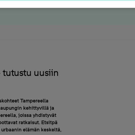
tutustu uusiin
iskohteet Tampereella
aupungin kehittyvillä ja
ereella, joissa yhdistyvät
pottavat ratkaisut. Etsitpä
i urbaanin elämän keskeltä,