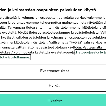
den ja kolmansien osapuolten palveluiden käyttö
evästeitä ja kolmansien osapuolten palveluita verkkosivujemme ja
seen ja parantaaksemme kohdennettua mainontaa, jota näytetään si
uilla. Tarkempaa tietoa siitä, miten käsittelemme henkilötietoja ja si
evästeitä, löydät tietosuojaselosteestamme ja evästetiedoista. Val
 hyväksyt kaikkien evästeiden ja kolmansien osapuolten palveluiden
ttyvän henkilötietojen käsittelyn. Valitsemalla “Hylkää” vain verkkosi
 kannalta välttämättömät evästeet otetaan käyttöön. Valitsemalla
etukset” voit muokata käytettyjä evästetyyppejä.
Tietosuojaseloste j
dot -sivustoltamme.
Evästeasetukset
Bonavan uudiskohteet Tampereella
Hylkää
Löydä uusi kotisi asuinalueelta
Hyväksy
Kaleva
Härmälänranta
Hiedanranta