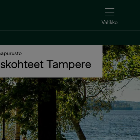
Valikko
aapurusto
skohteet Tampere