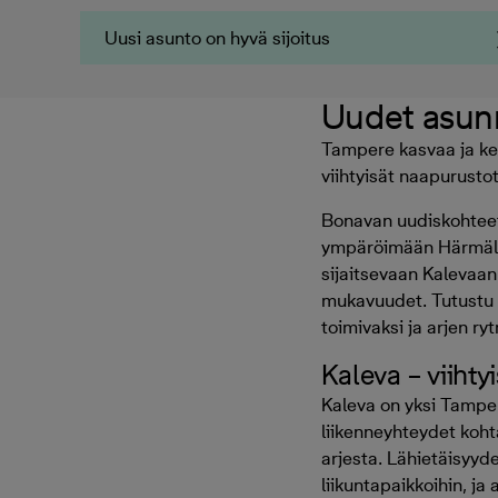
Uusi asunto on hyvä sijoitus
Uudet asun
Tampere kasvaa ja keh
viihtyisät naapurusto
Bonavan uudiskohteet 
ympäröimään Härmälän
sijaitsevaan Kalevaan.
mukavuudet. Tutustu uu
toimivaksi ja arjen ryt
Kaleva – viihty
Kaleva on yksi Tamper
liikenneyhteydet koht
arjesta. Lähietäisyyde
liikuntapaikkoihin, ja