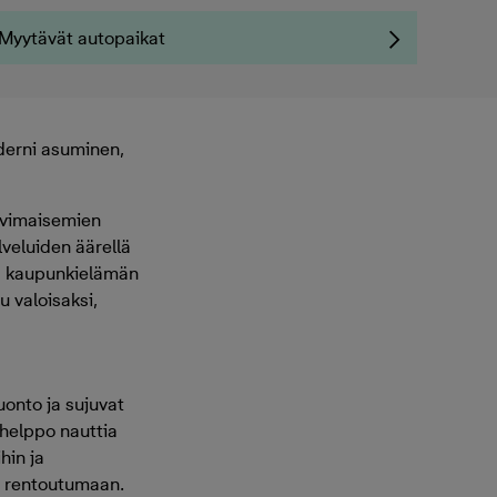
Myytävät autopaikat
oderni asuminen,
ärvimaisemien
veluiden äärellä
 ja kaupunkielämän
u valoisaksi,
uonto ja sujuvat
 helppo nauttia
hin ja
ja rentoutumaan.