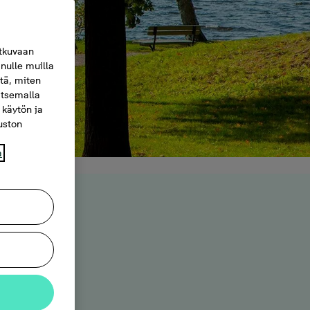
tkuvaan
nulle muilla
itä, miten
itsemalla
 käytön ja
vuston
a