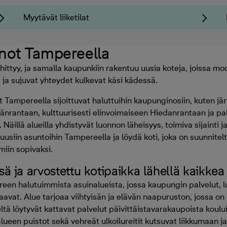
Myytävät liiketilat
not Tampereella
ittyy, ja samalla kaupunkiin rakentuu uusia koteja, joissa m
t ja sujuvat yhteydet kulkevat käsi kädessä.
Tampereella sijoittuvat haluttuihin kaupunginosiin, kuten j
rantaan, kulttuurisesti elinvoimaiseen Hiedanrantaan ja pal
 Näillä alueilla yhdistyvät luonnon läheisyys, toimiva sijainti
siin asuntoihin Tampereella ja löydä koti, joka on suunnitelt
miin sopivaksi.
isä ja arvostettu kotipaikka lähellä kaikkea
een halutuimmista asuinalueista, jossa kaupungin palvelut, l
aavat. Alue tarjoaa viihtyisän ja elävän naapuruston, jossa on
ltä löytyvät kattavat palvelut päivittäistavarakaupoista koului
 alueen puistot sekä vehreät ulkoilureitit kutsuvat liikkumaan 