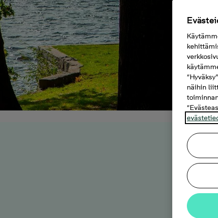
Evästei
Käytämme 
kehittämi
verkkosiv
käytämme 
“Hyväksy”
näihin lii
toiminnan
“Evästeas
evästetie