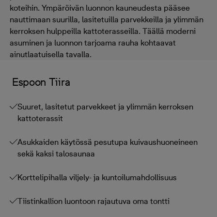
koteihin. Ympäröivän luonnon kauneudesta pääsee
nauttimaan suurilla, lasitetuilla parvekkeilla ja ylimmän
kerroksen hulppeilla kattoterasseilla. Täällä moderni
asuminen ja luonnon tarjoama rauha kohtaavat
ainutlaatuisella tavalla.
Espoon Tiira
Suuret, lasitetut parvekkeet ja ylimmän kerroksen
kattoterassit
Asukkaiden käytössä pesutupa kuivaushuoneineen
sekä kaksi talosaunaa
Korttelipihalla viljely- ja kuntoilumahdollisuus
Tiistinkallion luontoon rajautuva oma tontti