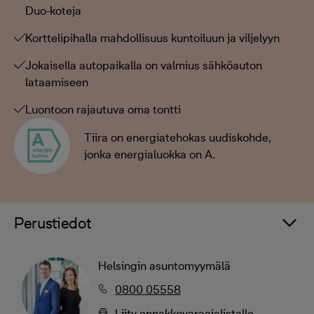
Duo-koteja
Korttelipihalla mahdollisuus kuntoiluun ja viljelyyn
Jokaisella autopaikalla on valmius sähköauton
lataamiseen
Luontoon rajautuva oma tontti
Tiira on energiatehokas uudiskohde,
jonka energialuokka on A.
Perustiedot
Helsingin asuntomyymälä
0800 05558
Liity ennakkovaraajalistalle