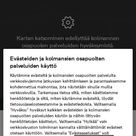
Kartan katsominen edellyttää kolmannen
osapuolen palveluiden hyväksymistä.
Evästeiden ja kolmansien osapuolten
palveluiden käyttö
Käytämme evästeitä ja kolmansien osapuolten palveluita
verkkosivujemme jatkuvaan kehittämiseen ja parantaaksemme
kohdennettua mainontaa, jota näytetään sinulle muilla
verkkosivuilla. Tarkempaa tietoa siitä, miten käsittelemme
henkilötietoja ja siitä, miten käytämme evästeitä, löydät
tietosuojaselosteestamme ja evästetiedoista. Valitsemalla
“Hyväksy” hyväksyt kaikkien evästeiden ja kolmansien
osapuolten palveluiden käytön ja näihin liittyvän
henkilötietojen käsittelyn. Valitsemalla “Hylkää” vain
verkkosivuston toiminnan kannalta välttämättömät evästeet
Kuvaus
otetaan käyttöön. Valitsemalla “Evästeasetukset” voit