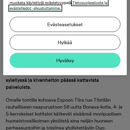
muokata käytettyjä evästetyyppejä.
Tietosuojaseloste ja
evästetiedot -sivustoltamme.
Luonnonläheistä asumista omalla
Evästeasetukset
tontilla
Hylkää
Aamukahvi omalla parvekkeella linnunlaulun
soidessa, mukavat kokkaushetket tasokkaasti
varustellussa keittiössä ja korkeista ikkunoista
Hyväksy
avautuvat näkymät – Tiirassa pääset kokemaan
uudisasumisen mukavuudet vehreän luonnon
syleilyssä ja kivenheiton päässä kattavista
palveluista.
Omalle tontille kohoava Espoon Tiira tuo Tiistilän
rauhalliseen naapurustoon 58 uutta Bonava-kotia. 4- ja
5-kerroksiset kotitalot kätkevät sisäänsä monipuolisen
huoneistovalikoiman yksiöistä aina neljän huoneen
perheasuntoihin ja toisiinsa yhdistettäviin Duo-