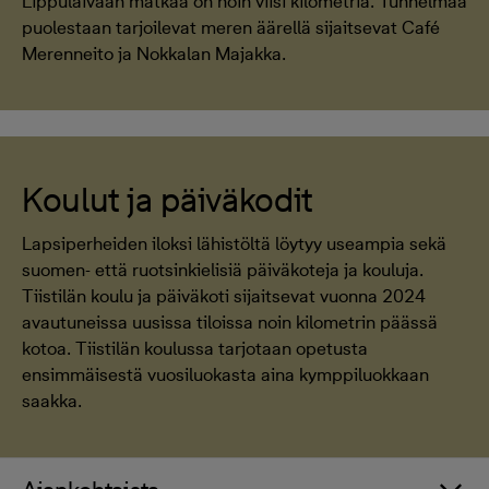
Lippulaivaan matkaa on noin viisi kilometriä. Tunnelmaa
puolestaan tarjoilevat meren äärellä sijaitsevat Café
Merenneito ja Nokkalan Majakka.
Koulut ja päiväkodit
Lapsiperheiden iloksi lähistöltä löytyy useampia sekä
suomen- että ruotsinkielisiä päiväkoteja ja kouluja.
Tiistilän koulu ja päiväkoti sijaitsevat vuonna 2024
avautuneissa uusissa tiloissa noin kilometrin päässä
kotoa. Tiistilän koulussa tarjotaan opetusta
ensimmäisestä vuosiluokasta aina kymppiluokkaan
saakka.