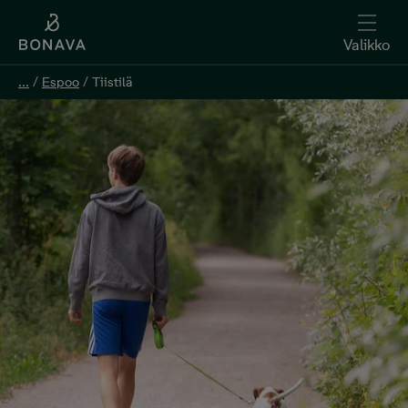
Valikko
...
/
Espoo
/
Tiistilä