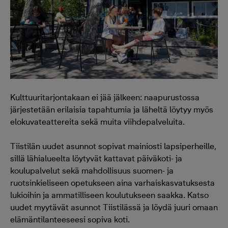
Kulttuuritarjontakaan ei jää jälkeen: naapurustossa
järjestetään erilaisia tapahtumia ja läheltä löytyy myös
elokuvateattereita sekä muita viihdepalveluita.
Tiistilän uudet asunnot sopivat mainiosti lapsiperheille,
sillä lähialueelta löytyvät kattavat päiväkoti- ja
koulupalvelut sekä mahdollisuus suomen- ja
ruotsinkieliseen opetukseen aina varhaiskasvatuksesta
lukioihin ja ammatilliseen koulutukseen saakka. Katso
uudet myytävät asunnot Tiistilässä ja löydä juuri omaan
elämäntilanteeseesi sopiva koti.