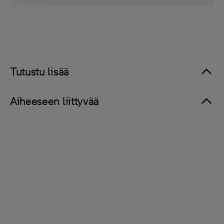
Tutustu lisää
Aiheeseen liittyvää