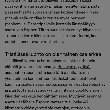
tyylistä tinkimättä. Autoilevien asukkaiden iloksi
pysäköinti on järjestetty pihakannen alle halliin, josta
pääsee hissillä suoraan omaan kotikerrokseen. Näin
piha-alueella on tilaa ja turvaa myös perheen
pienimmille. Paraatipaikalle korttelin länsipäätyyn
asettuvan Espoon Tiiran suunnittelu on nyt käynnissä.
Tutustu ja kerro kiinnostuksesi, niin saat tiedon, kun
uudet asunnot ovat varattavissa.
Tiistilässä luonto on olennainen osa arkea
Tiistilässä korostuu harmoninen sekoitus urbaania
elämää ja vehreää rauhaa, ja
Bonavan myytävät
asunnot
on suunniteltu juuri tätä ainutlaatuista
yhdistelmää kunnioittaen. Uudiskohteet solahtavat
kauniisti osaksi naapurustoa, jossa vehreät korttelipihat
ja puistot tarjoavat asukkaille viihtyisiä ulkotiloja arjen
kiireiden keskellä hengähtämiseen. Myytävät asunnot
asettuvat lähelle Espoon rantaraittia, jonka 40
kilometrin virkistysreitti vie rantojen, niittyjen ja