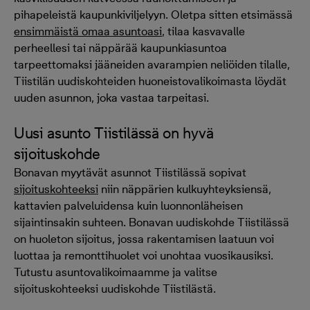
pihapeleistä kaupunkiviljelyyn. Oletpa sitten etsimässä
ensimmäistä omaa asuntoasi
, tilaa kasvavalle
perheellesi tai näppärää kaupunkiasuntoa
tarpeettomaksi jääneiden avarampien neliöiden tilalle,
Tiistilän uudiskohteiden huoneistovalikoimasta löydät
uuden asunnon, joka vastaa tarpeitasi.
Uusi asunto Tiistilässä on hyvä
sijoituskohde
Bonavan myytävät asunnot Tiistilässä sopivat
sijoituskohteeksi
niin näppärien kulkuyhteyksiensä,
kattavien palveluidensa kuin luonnonläheisen
sijaintinsakin suhteen. Bonavan uudiskohde Tiistilässä
on huoleton sijoitus, jossa rakentamisen laatuun voi
luottaa ja remonttihuolet voi unohtaa vuosikausiksi.
Tutustu asuntovalikoimaamme ja valitse
sijoituskohteeksi uudiskohde Tiistilästä.