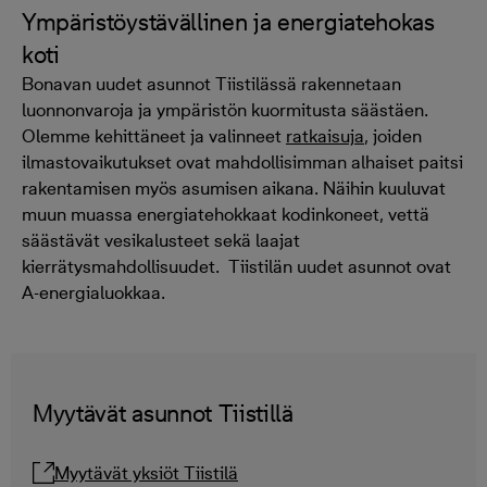
Ympäristöystävällinen ja energiatehokas
koti
Bonavan uudet asunnot Tiistilässä rakennetaan
luonnonvaroja ja ympäristön kuormitusta säästäen.
Olemme kehittäneet ja valinneet
ratkaisuja
, joiden
ilmastovaikutukset ovat mahdollisimman alhaiset paitsi
rakentamisen myös asumisen aikana. Näihin kuuluvat
muun muassa energiatehokkaat kodinkoneet, vettä
säästävät vesikalusteet sekä laajat
kierrätysmahdollisuudet. Tiistilän uudet asunnot ovat
A-energialuokkaa.
Myytävät asunnot Tiistillä
Myytävät yksiöt Tiistilä