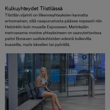
Kulkuyhteydet Tiistilässä
Tiistilän sijainti on liikenneyhteyksien kannalta
erinomainen, sillä naapurustosta pääsee nopeasti niin
Helsinkiin kuin muualle Espooseen. Matinkylän
metroasema monine yhteyksineen on saavutettavissa
paitsi Bonavan uudiskohteiden edestä kulkevilla
busseilla, myös kävellen tai pyörällä.