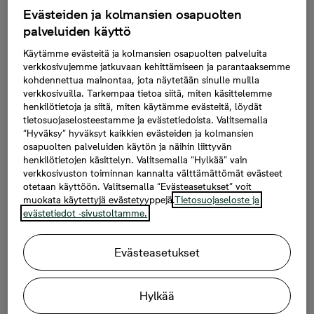
Evästeiden ja kolmansien osapuolten
palveluiden käyttö
Käytämme evästeitä ja kolmansien osapuolten palveluita
verkkosivujemme jatkuvaan kehittämiseen ja parantaaksemme
kohdennettua mainontaa, jota näytetään sinulle muilla
verkkosivuilla. Tarkempaa tietoa siitä, miten käsittelemme
henkilötietoja ja siitä, miten käytämme evästeitä, löydät
tietosuojaselosteestamme ja evästetiedoista. Valitsemalla
“Hyväksy” hyväksyt kaikkien evästeiden ja kolmansien
osapuolten palveluiden käytön ja näihin liittyvän
henkilötietojen käsittelyn. Valitsemalla “Hylkää” vain
verkkosivuston toiminnan kannalta välttämättömät evästeet
otetaan käyttöön. Valitsemalla “Evästeasetukset” voit
muokata käytettyjä evästetyyppejä.
Tietosuojaseloste ja
evästetiedot -sivustoltamme.
Evästeasetukset
Hylkää