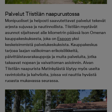
Palvelut Tiistilän naapurustossa
Monipuoliset ja helposti saavutettavat palvelut tekevät
arjesta sujuvaa ja nautinnollista. Tiistilän myytävät
asunnot sijaitsevat alle kilometrin päässä Ison Omenan
kauppakeskuksesta, joka on
Espoon
yksi
keskeisimmistä palvelukeskuksista. Kauppakeskus
tarjoaa laajan valikoiman erikoisliikkeitä,
päivittäistavarakauppoja ja muita palveluita, jotka
takaavat nopean ja vaivattoman asioinnin. Aivan
Tiistilän naapurista Matinkylästä löytyy myös useita
ravintoloita ja kahviloita, joissa voi nauttia hyvästä
ruoasta mukavassa seurassa.