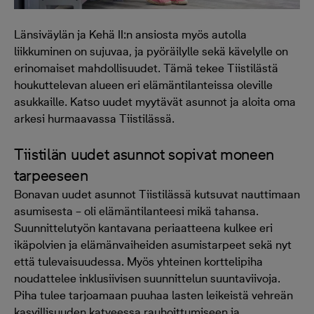
Länsiväylän ja Kehä II:n ansiosta myös autolla
liikkuminen on sujuvaa, ja pyöräilylle sekä kävelylle on
erinomaiset mahdollisuudet. Tämä tekee Tiistilästä
houkuttelevan alueen eri elämäntilanteissa oleville
asukkaille. Katso uudet myytävät asunnot ja aloita oma
arkesi hurmaavassa Tiistilässä.
Tiistilän uudet asunnot sopivat moneen
tarpeeseen
Bonavan uudet asunnot Tiistilässä kutsuvat nauttimaan
asumisesta – oli elämäntilanteesi mikä tahansa.
Suunnittelutyön kantavana periaatteena kulkee eri
ikäpolvien ja elämänvaiheiden asumistarpeet sekä nyt
että tulevaisuudessa. Myös yhteinen korttelipiha
noudattelee inklusiivisen suunnittelun suuntaviivoja.
Piha tulee tarjoamaan puuhaa lasten leikeistä vehreän
kasvillisuuden katveessa rauhoittumiseen ja