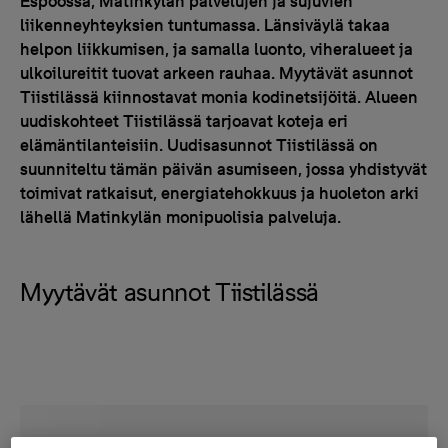
Espoossa, Matinkylän palvelujen ja sujuvien
liikenneyhteyksien tuntumassa. Länsiväylä takaa
helpon liikkumisen, ja samalla luonto, viheralueet ja
ulkoilureitit tuovat arkeen rauhaa. Myytävät asunnot
Tiistilässä kiinnostavat monia kodinetsijöitä. Alueen
uudiskohteet Tiistilässä tarjoavat koteja eri
elämäntilanteisiin. Uudisasunnot Tiistilässä on
suunniteltu tämän päivän asumiseen, jossa yhdistyvät
toimivat ratkaisut, energiatehokkuus ja huoleton arki
lähellä Matinkylän monipuolisia palveluja.
Myytävät asunnot Tiistilässä