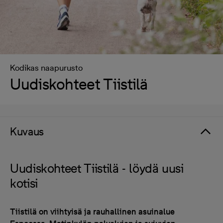
Kodikas naapurusto
Uudiskohteet Tiistilä
Kuvaus
Uudiskohteet Tiistilä - löydä uusi
kotisi
Tiistilä on viihtyisä ja rauhallinen asuinalue