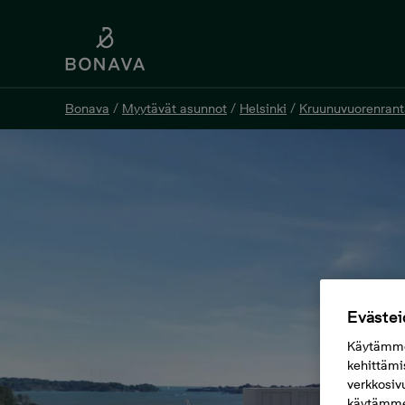
Bonava
/
Myytävät asunnot
/
Helsinki
/
Kruunuvuorenrant
Evästei
Käytämme 
kehittämi
verkkosiv
käytämme 