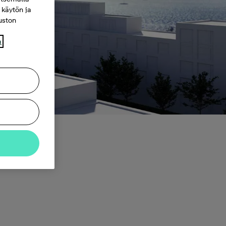
 käytön ja
vuston
a