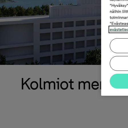
“Hyväksy”
näihin lii
toiminnan
“Evästeas
evästetie
Kolmiot merinäk