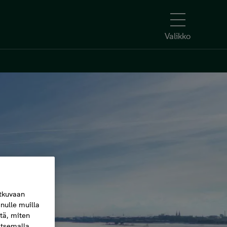
Valikko
tkuvaan
nulle muilla
itä, miten
itsemalla