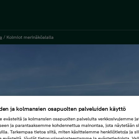
a
/
Kolmiot merinäköalalla
den ja kolmansien osapuolten palveluiden käyttö
evästeitä ja kolmansien osapuolten palveluita verkkosivujemme ja
seen ja parantaaksemme kohdennettua mainontaa, jota näytetään si
uilla. Tarkempaa tietoa siitä, miten käsittelemme henkilötietoja ja si
evästeitä, löydät tietosuojaselosteestamme ja evästetiedoista. Val