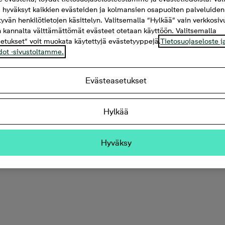
 hyväksyt kaikkien evästeiden ja kolmansien osapuolten palveluiden
ttyvän henkilötietojen käsittelyn. Valitsemalla “Hylkää” vain verkkosi
 kannalta välttämättömät evästeet otetaan käyttöön. Valitsemalla
etukset” voit muokata käytettyjä evästetyyppejä.
Tietosuojaseloste j
dot -sivustoltamme.
Evästeasetukset
Hylkää
öalalla
Hyväksy