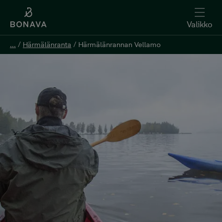
Valikko
...
...
/
/
Härmälänranta
Härmälänranta
/
/
Härmälänrannan Vellamo
Härmälänrannan Vellamo
Kerro kiinnostuksesi