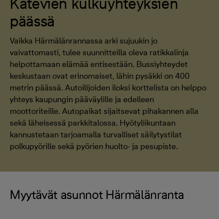
Kätevien kulkuyhteyksien
päässä
Vaikka Härmälänrannassa arki sujuukin jo
vaivattomasti, tulee suunnitteilla oleva ratikkalinja
helpottamaan elämää entisestään. Bussiyhteydet
keskustaan ovat erinomaiset, lähin pysäkki on 400
metrin päässä. Autoilijoiden iloksi korttelista on helppo
yhteys kaupungin pääväylille ja edelleen
moottoriteille. Autopaikat sijaitsevat pihakannen alla
sekä läheisessä parkkitalossa. Hyötyliikuntaan
kannustetaan tarjoamalla turvalliset säilytystilat
polkupyörille sekä pyörien huolto- ja pesupiste.
Myytävät asunnot Härmälänranta