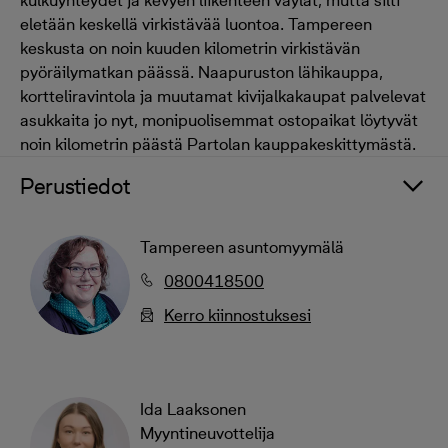
kulkuyhteydet ja kevyen liikenteen väylät, mutta silti
eletään keskellä virkistävää luontoa. Tampereen
keskusta on noin kuuden kilometrin virkistävän
pyöräilymatkan päässä. Naapuruston lähikauppa,
kortteliravintola ja muutamat kivijalkakaupat palvelevat
asukkaita jo nyt, monipuolisemmat ostopaikat löytyvät
noin kilometrin päästä Partolan kauppakeskittymästä.
Perustiedot
Tampereen asuntomyymälä
0800418500
Kerro kiinnostuksesi
Ida Laaksonen
Myyntineuvottelija