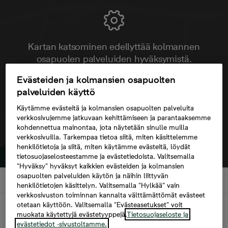
Kartan katsominen edellyttää kolmannen
osapuolen palveluiden hyväksymistä.
Evästeiden ja kolmansien osapuolten
palveluiden käyttö
Käytämme evästeitä ja kolmansien osapuolten palveluita
verkkosivujemme jatkuvaan kehittämiseen ja parantaaksemme
kohdennettua mainontaa, jota näytetään sinulle muilla
verkkosivuilla. Tarkempaa tietoa siitä, miten käsittelemme
henkilötietoja ja siitä, miten käytämme evästeitä, löydät
tietosuojaselosteestamme ja evästetiedoista. Valitsemalla
“Hyväksy” hyväksyt kaikkien evästeiden ja kolmansien
osapuolten palveluiden käytön ja näihin liittyvän
henkilötietojen käsittelyn. Valitsemalla “Hylkää” vain
verkkosivuston toiminnan kannalta välttämättömät evästeet
otetaan käyttöön. Valitsemalla “Evästeasetukset” voit
Kuvaus
muokata käytettyjä evästetyyppejä.
Tietosuojaseloste ja
evästetiedot -sivustoltamme.