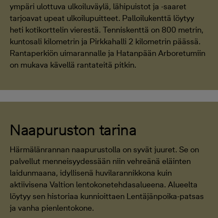
ympäri ulottuva ulkoiluväylä, lähipuistot ja -saaret
tarjoavat upeat ulkoilupuitteet. Palloilukenttä löytyy
heti kotikorttelin vierestä. Tenniskenttä on 800 metrin,
kuntosali kilometrin ja Pirkkahalli 2 kilometrin päässä.
Rantaperkiön uimarannalle ja Hatanpään Arboretumiin
on mukava kävellä rantateitä pitkin.
Naapuruston tarina
Härmälänrannan naapurustolla on syvät juuret. Se on
palvellut menneisyydessään niin vehreänä eläinten
laidunmaana, idyllisenä huvilarannikkona kuin
aktiivisena Valtion lentokonetehdasalueena. Alueelta
löytyy sen historiaa kunnioittaen Lentäjänpoika-patsas
ja vanha pienlentokone.