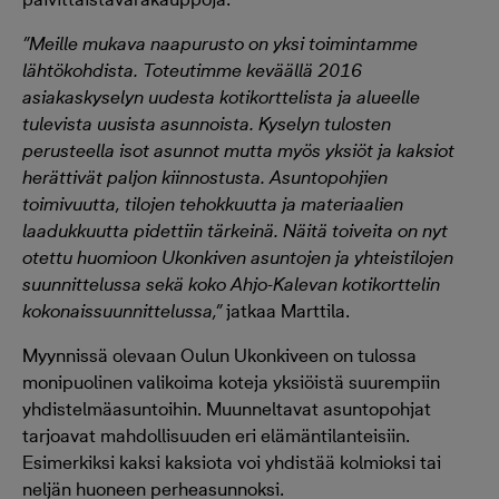
”Meille mukava naapurusto on yksi toimintamme
lähtökohdista. Toteutimme keväällä 2016
asiakaskyselyn uudesta kotikorttelista ja alueelle
tulevista uusista asunnoista. Kyselyn tulosten
perusteella isot asunnot mutta myös yksiöt ja kaksiot
herättivät paljon kiinnostusta. Asuntopohjien
toimivuutta, tilojen tehokkuutta ja materiaalien
laadukkuutta pidettiin tärkeinä. Näitä toiveita on nyt
otettu huomioon Ukonkiven asuntojen ja yhteistilojen
suunnittelussa sekä koko Ahjo-Kalevan kotikorttelin
kokonaissuunnittelussa,”
jatkaa Marttila.
Myynnissä olevaan Oulun Ukonkiveen on tulossa
monipuolinen valikoima koteja yksiöistä suurempiin
yhdistelmäasuntoihin. Muunneltavat asuntopohjat
tarjoavat mahdollisuuden eri elämäntilanteisiin.
Esimerkiksi kaksi kaksiota voi yhdistää kolmioksi tai
neljän huoneen perheasunnoksi.