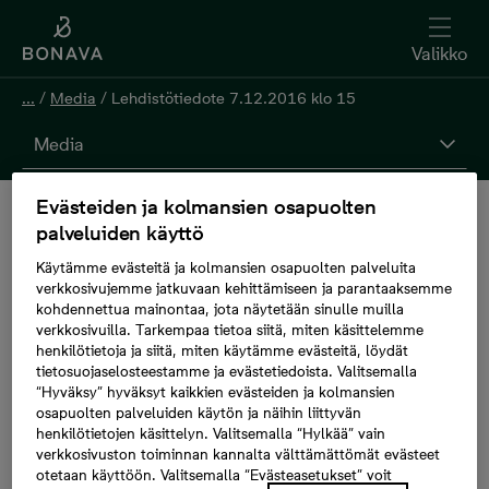
Valikko
...
/
Media
/
Lehdistötiedote 7.12.2016 klo 15
Media
Evästeiden ja kolmansien osapuolten
Lehdistötiedote
palveluiden käyttö
Käytämme evästeitä ja kolmansien osapuolten palveluita
7.12.2016 klo 15
verkkosivujemme jatkuvaan kehittämiseen ja parantaaksemme
kohdennettua mainontaa, jota näytetään sinulle muilla
verkkosivuilla. Tarkempaa tietoa siitä, miten käsittelemme
henkilötietoja ja siitä, miten käytämme evästeitä, löydät
tietosuojaselosteestamme ja evästetiedoista. Valitsemalla
7.12.2016, 17.00
“Hyväksy” hyväksyt kaikkien evästeiden ja kolmansien
osapuolten palveluiden käytön ja näihin liittyvän
henkilötietojen käsittelyn. Valitsemalla “Hylkää” vain
Bonava kehittää Ouluun uuden, kymmenen
verkkosivuston toiminnan kannalta välttämättömät evästeet
otetaan käyttöön. Valitsemalla “Evästeasetukset” voit
kerrostalon muodostaman monipuolisen Ahjo-