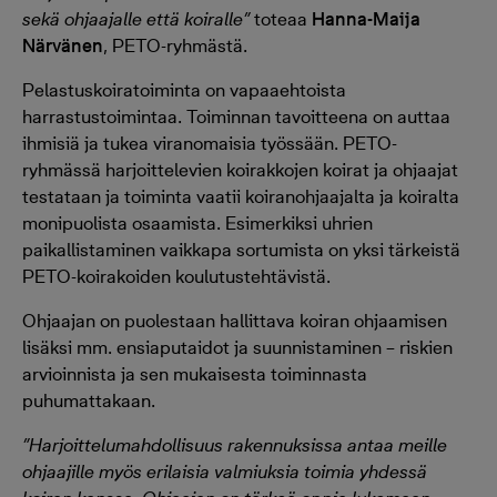
sekä ohjaajalle että koiralle”
toteaa
Hanna-Maija
Närvänen
, PETO-ryhmästä.
Pelastuskoiratoiminta on vapaaehtoista
harrastustoimintaa. Toiminnan tavoitteena on auttaa
ihmisiä ja tukea viranomaisia työssään. PETO-
ryhmässä harjoittelevien koirakkojen koirat ja ohjaajat
testataan ja toiminta vaatii koiranohjaajalta ja koiralta
monipuolista osaamista. Esimerkiksi uhrien
paikallistaminen vaikkapa sortumista on yksi tärkeistä
PETO-koirakoiden koulutustehtävistä.
Ohjaajan on puolestaan hallittava koiran ohjaamisen
lisäksi mm. ensiaputaidot ja suunnistaminen – riskien
arvioinnista ja sen mukaisesta toiminnasta
puhumattakaan.
”Harjoittelumahdollisuus rakennuksissa antaa meille
ohjaajille myös erilaisia valmiuksia toimia yhdessä