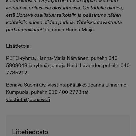
koiran kanssa. Ohjaajan on tärkeä oppia lukemaan
koiraansa erilaisissa olosuhteissa. On todella hienoa,
että Bonava osallistuu talkoisiin ja pääsimme näihin
kohteisiin ennen niiden purkua. Yhteiskuntavastuuta
parhaimmillaan!”
summaa Hanna-Maija.
Lisätietoja:
PETO-ryhmä, Hanna-Maija Närvänen, puhelin 040
5808048 ja ryhmänjohtaja Heidi Levander, puhelin 040
7785212
Bonava Suomi Oy, viestintäpäällikkö Joanna Linnermo-
Kumpuoja, puhelin 010 400 2778 tai
viestinta@bonava.fi
Liitetiedosto