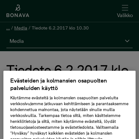
Valikko
...
/
Media
/
Tiedote 6.2.2017 klo 10.30
Media
Tiedote 6.2.2017 klo
Evästeiden ja kolmansien osapuolten
10.30
palveluiden käyttö
Käytämme evästeitä ja kolmansien osapuolten palveluita
verkkosivujemme jatkuvaan kehittämiseen ja parantaaksemme
6.2.2017, 12.30
kohdennettua mainontaa, jota näytetään sinulle muilla
verkkosivuilla. Tarkempaa tietoa siitä, miten käsittelemme
henkilötietoja ja siitä, miten käytämme evästeitä, löydät
tietosuojaselosteestamme ja evästetiedoista. Valitsemalla
Espoon Perkkaalle nousee lähivuosien aikana Bonavan
“Hyväksy” hyväksyt kaikkien evästeiden ja kolmansien
uusi kotikortteli, Espoon Vermonniitty, joka
osapuolten palveluiden käytön ja näihin liittyvän