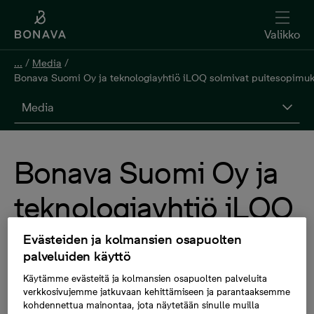
Valikko
...
/
Media
/
Bonava Suomi Oy ja teknologiayhtiö iLOQ solmivat puitesopimukse
Media
Bonava Suomi Oy ja
teknologiayhtiö iLOQ
solmivat
Evästeiden ja kolmansien osapuolten
palveluiden käyttö
puitesopimuksen
Käytämme evästeitä ja kolmansien osapuolten palveluita
verkkosivujemme jatkuvaan kehittämiseen ja parantaaksemme
lukituksen ja
kohdennettua mainontaa, jota näytetään sinulle muilla