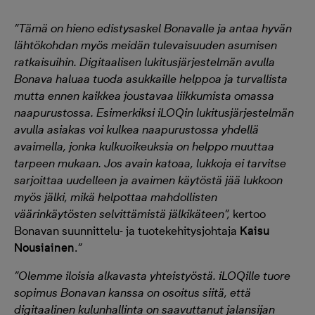
”Tämä on hieno edistysaskel Bonavalle ja antaa hyvän
lähtökohdan myös meidän tulevaisuuden asumisen
ratkaisuihin. Digitaalisen lukitusjärjestelmän
avulla
Bonava haluaa tuoda asukkaille helppoa ja turvallista
mutta ennen kaikkea joustavaa liikkumista omassa
naapurustossa.
Esimerkiksi iLOQin lukitusjärjestelmän
avulla asiakas voi kulkea naapurustossa yhdellä
avaimella, jonka kulkuoikeuksia on helppo muuttaa
tarpeen mukaan. Jos avain katoaa, lukkoja ei tarvitse
sarjoittaa uudelleen ja avaimen käytöstä jää lukkoon
myös jälki, mikä helpottaa mahdollisten
väärinkäytösten selvittämistä jälkikäteen”,
kertoo
Bonavan suunnittelu- ja tuotekehitysjohtaja
Kaisu
Nousiainen
.
”
”Olemme iloisia alkavasta yhteistyöstä. iLOQille tuore
sopimus Bonavan kanssa on osoitus siitä, että
digitaalinen kulunhallinta on saavuttanut jalansijan