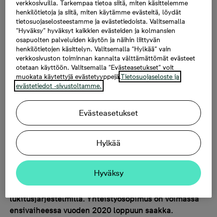
verkkosivuilla. Tarkempaa tietoa siitä, miten käsittelemme
henkilötietoja ja siitä, miten käytämme evästeitä, löydät
kulunhallinnan
tietosuojaselosteestamme ja evästetiedoista. Valitsemalla
“Hyväksy” hyväksyt kaikkien evästeiden ja kolmansien
ratkaisuista Bonavan
osapuolten palveluiden käytön ja näihin liittyvän
henkilötietojen käsittelyn. Valitsemalla “Hylkää” vain
verkkosivuston toiminnan kannalta välttämättömät evästeet
kohteisiin
otetaan käyttöön. Valitsemalla “Evästeasetukset” voit
muokata käytettyjä evästetyyppejä.
Tietosuojaseloste ja
evästetiedot -sivustoltamme.
11.10.2018, 10.02
Evästeasetukset
Bonava on tänään allekirjoittanut puitesopimuksen
Hylkää
teknologiayhtiö iLOQin kanssa digitaalisen lukitus- ja
kulunhallinnan ratkaisuista. Sopimuksen myötä
Hyväksy
valtaosa Bonavan rakennuttamista uudiskohteista
varustetaan tulevaisuudessa iLOQin digitaalisilla
lukitusjärjestelmillä. Yhteistyösopimus on voimassa
ensivaiheessa vuoden 2020 loppuun saakka.