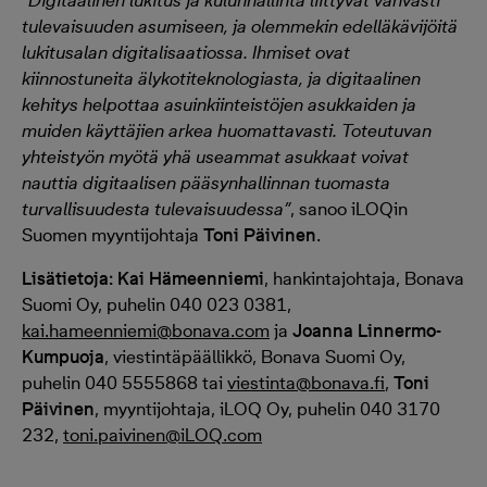
”Digitaalinen lukitus ja kulunhallinta liittyvät vahvasti
tulevaisuuden asumiseen, ja olemmekin edelläkävijöitä
lukitusalan digitalisaatiossa. Ihmiset ovat
kiinnostuneita älykotiteknologiasta, ja digitaalinen
kehitys helpottaa asuinkiinteistöjen asukkaiden ja
muiden käyttäjien arkea huomattavasti. Toteutuvan
yhteistyön myötä yhä useammat asukkaat voivat
nauttia digitaalisen pääsynhallinnan tuomasta
turvallisuudesta tulevaisuudessa”
, sanoo iLOQin
Suomen myyntijohtaja
Toni Päivinen
.
Lisätietoja: Kai Hämeenniemi
, hankintajohtaja, Bonava
Suomi Oy, puhelin 040 023 0381,
kai.hameenniemi@bonava.com
ja
Joanna Linnermo-
Kumpuoja
, viestintäpäällikkö, Bonava Suomi Oy,
puhelin 040 5555868 tai
viestinta@bonava.fi
,
Toni
Päivinen
, myyntijohtaja, iLOQ Oy, puhelin 040 3170
232,
toni.paivinen@iLOQ.com