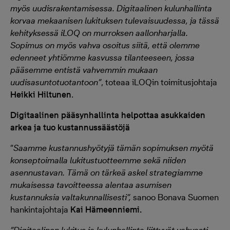
myös uudisrakentamisessa. Digitaalinen kulunhallinta
korvaa mekaanisen lukituksen tulevaisuudessa, ja tässä
kehityksessä iLOQ on murroksen aallonharjalla.
Sopimus on myös vahva osoitus siitä, että olemme
edenneet yhtiömme kasvussa tilanteeseen, jossa
pääsemme entistä vahvemmin mukaan
uudisasuntotuotantoon”
, toteaa iLOQin toimitusjohtaja
Heikki Hiltunen
.
Digitaalinen pääsynhallinta helpottaa asukkaiden
arkea ja tuo kustannussäästöjä
”
Saamme kustannushyötyjä tämän sopimuksen myötä
konseptoimalla lukitustuotteemme sekä niiden
asennustavan. Tämä on tärkeä askel strategiamme
mukaisessa tavoitteessa alentaa asumisen
kustannuksia valtakunnallisesti”,
sanoo Bonava Suomen
hankintajohtaja
Kai Hämeenniemi.