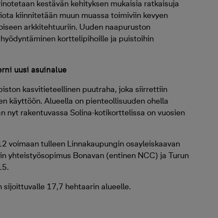
ainotetaan kestävän kehityksen mukaisia ratkaisuja
omiota kiinnitetään muun muassa toimiviin kevyen
ntoiseen arkkitehtuuriin. Uuden naapuruston
hyödyntäminen korttelipihoille ja puistoihin
erni uusi asuinalue
iston kasvitieteellinen puutraha, joka siirrettiin
en käyttöön. Alueella on pienteollisuuden ohella
n nyt rakentuvassa Solina-kotikorttelissa on vuosien
012 voimaan tulleen Linnakaupungin osayleiskaavan
tiin yhteistyösopimus Bonavan (entinen NCC) ja Turun
15.
 sijoittuvalle 17,7 hehtaarin alueelle.