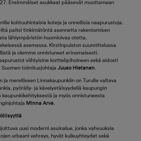
 2027. Ensimmäiset asukkaat pääsevät muuttamaan
le kohtuuhintaisia koteja ja onnellisia naapurustoja.
iltä paitsi tinkimätöntä asennetta rakentamisen
ista lähiympäristön huomioivaa otetta.
skeisessä asemassa. Kirstinpuiston suunnittelussa
listä ja olemme onnistuneet erinomaisesti.
apurustot viihtyisine korttelipihoineen sekä aidosti
a Suomen toimitusjohtaja
Juuso Hietanen
.
ja merelliseen Linnakaupunkiin on Turulle valtava
nkia, pyöräily- ja kävelyetäisyydellä kaupungin
ä kaupunkikehityksestä ja myös onnistuneesta
unginjohtaja
Minna Arve
.
öllisyyttä
ijoittuva uusi moderni asuinalue, jonka vahvuuksia
istojen urbaani vehreys, hyvät kulkuyhteydet sekä