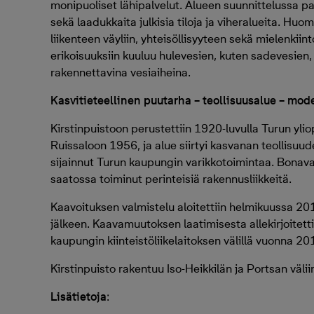
monipuoliset lähipalvelut. Alueen suunnittelussa p
sekä laadukkaita julkisia tiloja ja viheralueita. Hu
liikenteen väyliin, yhteisöllisyyteen sekä mielenkii
erikoisuuksiin kuuluu hulevesien, kuten sadevesien, 
rakennettavina vesiaiheina.
Kasvitieteellinen puutarha – teollisuusalue – mod
Kirstinpuistoon perustettiin 1920-luvulla Turun yliop
Ruissaloon 1956, ja alue siirtyi kasvanan teollisuud
sijainnut Turun kaupungin varikkotoimintaa. Bonava
saatossa toiminut perinteisiä rakennusliikkeitä.
Kaavoituksen valmistelu aloitettiin helmikuussa 2
jälkeen. Kaavamuutoksen laatimisesta allekirjoitet
kaupungin kiinteistöliikelaitoksen välillä vuonna 20
Kirstinpuisto rakentuu Iso-Heikkilän ja Portsan väliin
Lisätietoja
: