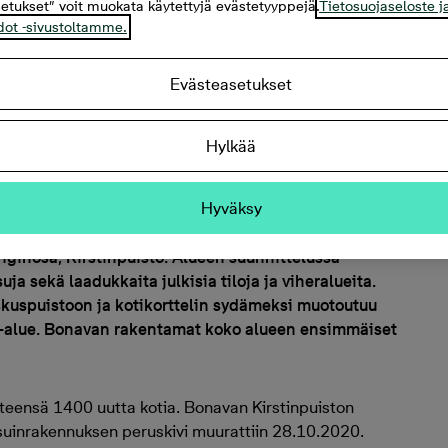
etukset” voit muokata käytettyjä evästetyyppejä.
Tietosuojaseloste j
htyisine
dot -sivustoltamme.
Evästeasetukset
en
Hylkää
Hyväksy
ginosa, Kirstinpuisto. Alueen suunnittelussa
a sekä laadukkaita julkisia tiloja ja viheralueita.
skuspuistoon ja kotikorttelin sydämeksi muotoutuu
iha-alue. Bonavan rakentamat koko alueen ensimmäiset
hteensä 1400 uutta kotia. Bonavan Kirstinpuiston
asuinrakennuksen peruskivi muurattiin 28.10.2020.