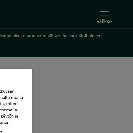
Valikko
atasoiset naapurustot viihtyisine korttelipihoineen
tkuvaan
nulle muilla
itä, miten
itsemalla
 käytön ja
vuston