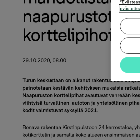
“Evästeas
naapurustot vii
evästetie
korttelipihoine
29.10.2020, 08.00
Turun keskustaan on alkanut rakentua uusi kaupun
painotetaan kestävän kehityksen mukaisia ratkaisuj
Naapuruston korttelipihat avautuvat vehreään ke
viihtyisä turvallinen, autoton ja yhteisöllinen p
kodit valmistuvat syksyllä 2021.
Bonava rakentaa Kirstinpuistoon 24 kerrostaloa, y
kotikorttelin ja samalla koko alueen ensimmäisen 