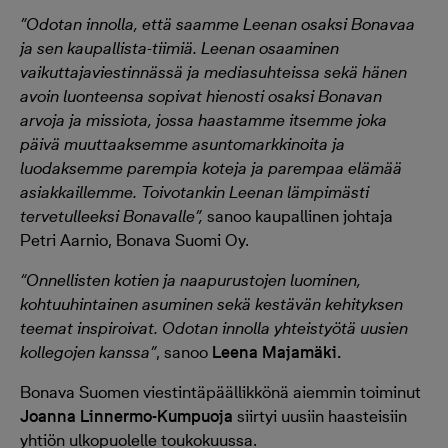
”Odotan innolla, että saamme Leenan osaksi Bonavaa
ja sen kaupallista-tiimiä. Leenan osaaminen
vaikuttajaviestinnässä ja mediasuhteissa sekä hänen
avoin luonteensa sopivat hienosti osaksi Bonavan
arvoja ja missiota, jossa haastamme itsemme joka
päivä muuttaaksemme asuntomarkkinoita ja
luodaksemme parempia koteja ja parempaa elämää
asiakkaillemme. Toivotankin Leenan lämpimästi
tervetulleeksi Bonavalle”,
sanoo kaupallinen johtaja
Petri Aarnio, Bonava Suomi Oy.
“Onnellisten kotien ja naapurustojen luominen,
kohtuuhintainen asuminen sekä kestävän kehityksen
teemat inspiroivat. Odotan innolla yhteistyötä uusien
kollegojen kanssa”
, sanoo
Leena Majamäki.
Bonava Suomen viestintäpäällikkönä aiemmin toiminut
Joanna Linnermo-Kumpuoja
siirtyi uusiin haasteisiin
yhtiön ulkopuolelle toukokuussa.