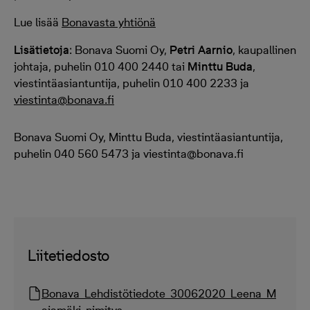
Lue lisää
Bonavasta yhtiönä
Lisätietoja
: Bonava Suomi Oy,
Petri Aarnio
, kaupallinen
johtaja, puhelin 010 400 2440 tai
Minttu Buda
,
viestintäasiantuntija, puhelin 010 400 2233 ja
viestinta@bonava.fi
Bonava Suomi Oy, Minttu Buda, viestintäasiantuntija,
puhelin 040 560 5473 ja viestinta@bonava.fi
Liitetiedosto
Bonava_Lehdistötiedote_30062020_Leena_M