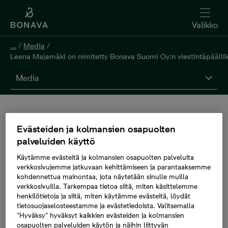
Valikko
...
/
Media
/
Leena Majamäki on nimitetty Bonava Suomi Oy:n viestintäpäällik
Media
Leena Majamäki on
Evästeiden ja kolmansien osapuolten
palveluiden käyttö
nimitetty Bonava
Käytämme evästeitä ja kolmansien osapuolten palveluita
verkkosivujemme jatkuvaan kehittämiseen ja parantaaksemme
Suomi Oy:n
kohdennettua mainontaa, jota näytetään sinulle muilla
verkkosivuilla. Tarkempaa tietoa siitä, miten käsittelemme
viestintäpäälliköksi
henkilötietoja ja siitä, miten käytämme evästeitä, löydät
tietosuojaselosteestamme ja evästetiedoista. Valitsemalla
“Hyväksy” hyväksyt kaikkien evästeiden ja kolmansien
osapuolten palveluiden käytön ja näihin liittyvän