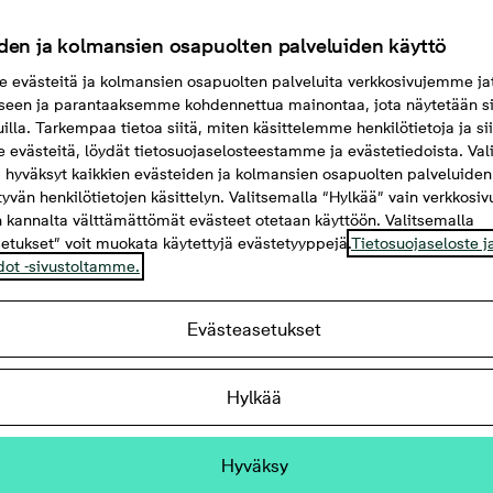
den ja kolmansien osapuolten palveluiden käyttö
evästeitä ja kolmansien osapuolten palveluita verkkosivujemme ja
seen ja parantaaksemme kohdennettua mainontaa, jota näytetään si
uilla. Tarkempaa tietoa siitä, miten käsittelemme henkilötietoja ja si
evästeitä, löydät tietosuojaselosteestamme ja evästetiedoista. Val
 hyväksyt kaikkien evästeiden ja kolmansien osapuolten palveluiden
ttyvän henkilötietojen käsittelyn. Valitsemalla “Hylkää” vain verkkosi
 kannalta välttämättömät evästeet otetaan käyttöön. Valitsemalla
etukset” voit muokata käytettyjä evästetyyppejä.
Tietosuojaseloste j
dot -sivustoltamme.
Evästeasetukset
kt, 48,5 m²
Hylkää
ne ja parveke
Hyväksy