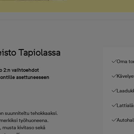
isto Tapiolassa
Oma ton
o 2:n vaihtoehdot
Kävelye
tontille asettuneeseen
Laadukk
Lattial
on suunniteltu tehokkaaksi.
Autohal
imerkiksi työhuoneena.
t, musta kivitaso sekä