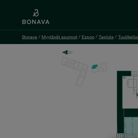
Bonava
/
Myytävät asunnot
/
Espoo
/
Tapiola
/
Tuulikello
Bonava
/
Myytävät asunnot
/
Espoo
/
Tapiola
/
Tuulikello
Tuulikello 2 C 52, 2h+kt, 4
Tuuliniitty 7 C 52, 02100 Espoo