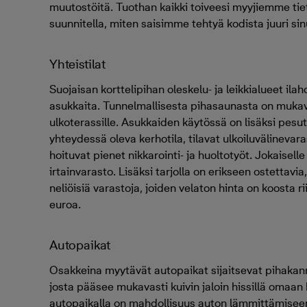
muutostöitä. Tuothan kaikki toiveesi myyjiemme ti
suunnitella, miten saisimme tehtyä kodista juuri si
Yhteistilat
Suojaisan korttelipihan oleskelu- ja leikkialueet ila
asukkaita. Tunnelmallisesta pihasaunasta on mukav
ulkoterassille. Asukkaiden käytössä on lisäksi pes
yhteydessä oleva kerhotila, tilavat ulkoiluvälinevara
hoituvat pienet nikkarointi- ja huoltotyöt. Jokaisel
irtainvarasto. Lisäksi tarjolla on erikseen ostettavia
neliöisiä varastoja, joiden velaton hinta on koosta
euroa.
Autopaikat
Osakkeina myytävät autopaikat sijaitsevat pihakann
josta pääsee mukavasti kuivin jaloin hissillä omaan 
autopaikalla on mahdollisuus auton lämmittämisee