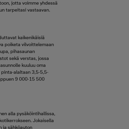
etoon, jotta voimme yhdessä
nun tarpeitasi vastaavan.
hduttavat kaikenikäisiä
a poiketa vilvoittelemaan
utupa, pihasaunan
stot sekä verstas, jossa
le asunnolle kuuluu oma
, pinta-alaltaan 3,5-5,5-
 riippuen 9 000-15 500
en alla pysäköintihallissa,
kotikerrokseen. Jokaisella
n ja sähköauton