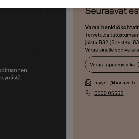
Seuraavat esi
Varaa henkilökohtai
Tervetuloa tutustumaan 
joista B32 (3h+kt+s, 83 
Varaa sinulle sopiva aik
Varaa tapaamisaika
 kolmannen
ksymistä.
myynti@bonava.fi
0800 05558