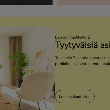
Espoon Tuulikello 2
Tyytyväisiä as
Tuulikello 2:n kotien avarat til
parkkihalli saavat kiitosta asuk
Lue asiakastarina