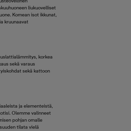
lusteovellinen
makuuhuoneen liukuovelliset
huone. Komean isot ikkunat,
tia kruunaavat
uslattialämmitys, korkea
kkaus sekä varaus
ityiskohdat sekä kattoon
iaaleista ja elementeistä,
kotisi. Olemme valinneet
onisen pohjan omalle
suuden tilata vielä