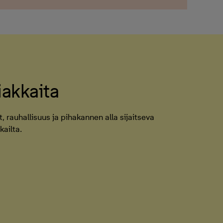
iakkaita
at, rauhallisuus ja pihakannen alla sijaitseva
kailta.