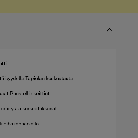
tti
täisyydellä Tapiolan keskustasta
aat Puustellin keittiöt
ämmitys ja korkeat ikkunat
li pihakannen alla