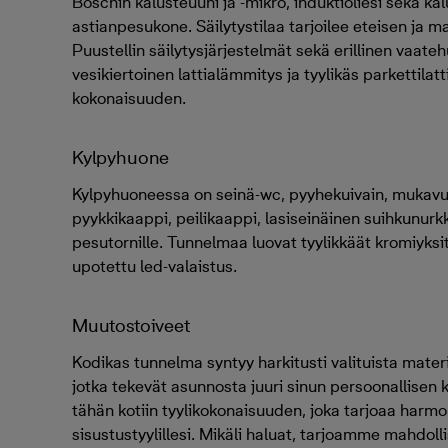
Boschin kalusteuuni ja -mikro, induktioliesi sekä ka
astianpesukone. Säilytystilaa tarjoilee eteisen ja 
Puustellin säilytysjärjestelmät sekä erillinen vaate
vesikiertoinen lattialämmitys ja tyylikäs parkettilat
kokonaisuuden.
Kylpyhuone
Kylpyhuoneessa on seinä-wc, pyyhekuivain, mukavu
pyykkikaappi, peilikaappi, lasiseinäinen suihkunur
pesutornille. Tunnelmaa luovat tyylikkäät kromiyks
upotettu led-valaistus.
Muutostoiveet
Kodikas tunnelma syntyy harkitusti valituista mater
jotka tekevät asunnosta juuri sinun persoonallisen 
tähän kotiin tyylikokonaisuuden, joka tarjoaa harm
sisustustyylillesi. Mikäli haluat, tarjoamme mahdolli