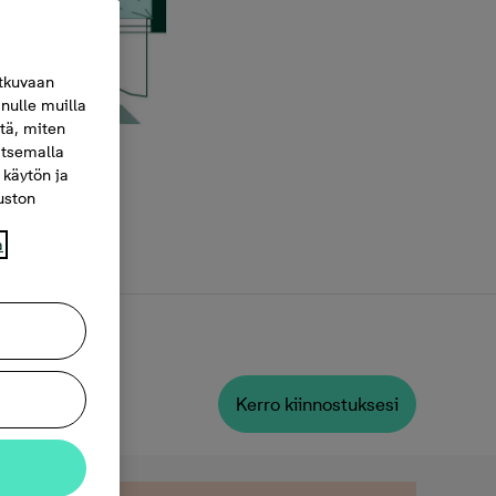
tkuvaan
nulle muilla
itä, miten
itsemalla
 käytön ja
vuston
a
Kerro kiinnostuksesi