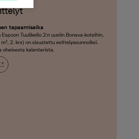
ttelyt
nen tapaamisaika
Espoon Tuulikello 2:n uusiin Bonava-koteihin,
m², 2. krs) on sisustettu esittelyasunnoiksi.
a oheisesta kalenterista.