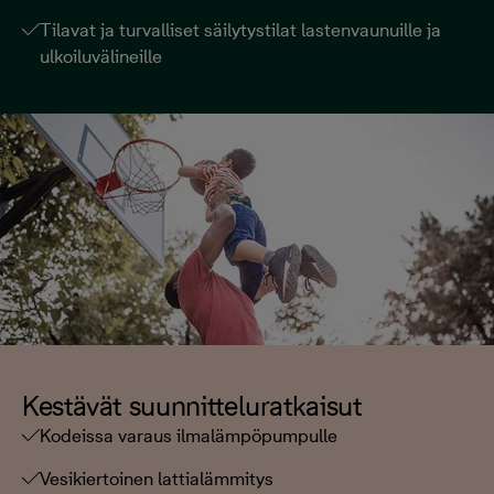
Tilavat ja turvalliset säilytystilat lastenvaunuille ja
ulkoiluvälineille
Kestävät suunnitteluratkaisut
Kodeissa varaus ilmalämpöpumpulle
Vesikiertoinen lattialämmitys