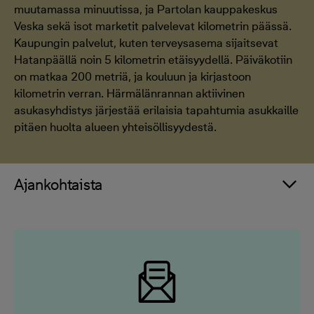
muutamassa minuutissa, ja Partolan kauppakeskus
Veska sekä isot marketit palvelevat kilometrin päässä.
Kaupungin palvelut, kuten terveysasema sijaitsevat
Hatanpäällä noin 5 kilometrin etäisyydellä. Päiväkotiin
on matkaa 200 metriä, ja kouluun ja kirjastoon
kilometrin verran. Härmälänrannan aktiivinen
asukasyhdistys järjestää erilaisia tapahtumia asukkaille
pitäen huolta alueen yhteisöllisyydestä.
Ajankohtaista