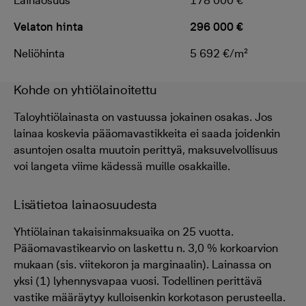
Lainaosuus
178 000 €
Velaton hinta
296 000 €
Neliöhinta
5 692 €/m²
Kohde on yhtiölainoitettu
Taloyhtiölainasta on vastuussa jokainen osakas. Jos
lainaa koskevia pääomavastikkeita ei saada joidenkin
asuntojen osalta muutoin perittyä, maksuvelvollisuus
voi langeta viime kädessä muille osakkaille.
Lisätietoa lainaosuudesta
Yhtiölainan takaisinmaksuaika on 25 vuotta.
Pääomavastikearvio on laskettu n. 3,0 % korkoarvion
mukaan (sis. viitekoron ja marginaalin). Lainassa on
yksi (1) lyhennysvapaa vuosi. Todellinen perittävä
vastike määräytyy kulloisenkin korkotason perusteella.