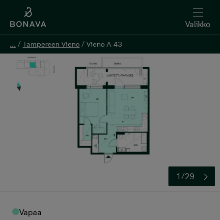
Valikko
...
...
/
/
Tampereen Vieno
Tampereen Vieno
/
/
Vieno A 43
Vieno A 43
Kerro kiinnostuksesi
1/29
Vapaa