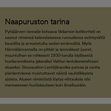
Naapuruston tarina
Pyhäjärven rannalle kohoava Vellamon kotikortteli on
saanut nimensä kalevalaisessa runoudessa esiintyvältä
kauniilta ja arvostetulta veden emännältä. Myös
Härmälänrannalla on pitkät ja lennokkaat juuret,
muuntuihan se rohkeasti 1930-luvulla idyllisestä
huvilarannikosta jykeväksi Valtion lentokonetehtaan
alueeksi. Sisunaukion Lentäjänpoika-patsas ja vanha
pienlentokone muistuttavat näistä vauhdikkaista
ajoista. Alueen nimistöstä löytyy viittauksia niin
menneeseen huvilakauteen kuin ilmailuunkin.