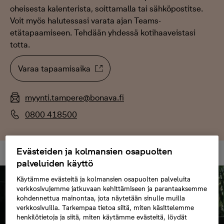
oheisesta kalenterista, soittamalla tai sähköpostitse.
Voit myös halutessasi varata ajan Teams-
etätapaamiseen. Tehdään yhdessä kotihaaveistasi
totta.
Varaa tapaamisaika
myynti.tampere@bonava.fi
0800 418500
Evästeiden ja kolmansien osapuolten
palveluiden käyttö
Käytämme evästeitä ja kolmansien osapuolten palveluita
verkkosivujemme jatkuvaan kehittämiseen ja parantaaksemme
kohdennettua mainontaa, jota näytetään sinulle muilla
verkkosivuilla. Tarkempaa tietoa siitä, miten käsittelemme
henkilötietoja ja siitä, miten käytämme evästeitä, löydät