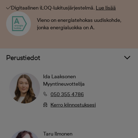
Digitaalinen iLOQ-lukitusjärjestelmä.
Lue lisää
Vieno on energiatehokas uudiskohde,
jonka energialuokka on A.
Perustiedot
Ida Laaksonen
Myyntineuvottelija
050 355 4786
Kerro kiinnostuksesi
Taru Ilmonen