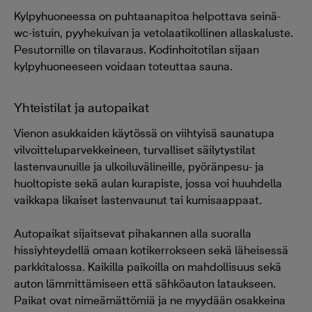
Kylpyhuoneessa on puhtaanapitoa helpottava seinä-
wc-istuin, pyyhekuivan ja vetolaatikollinen allaskaluste.
Pesutornille on tilavaraus. Kodinhoitotilan sijaan
kylpyhuoneeseen voidaan toteuttaa sauna.
Yhteistilat ja autopaikat
Vienon asukkaiden käytössä on viihtyisä saunatupa
vilvoitteluparvekkeineen, turvalliset säilytystilat
lastenvaunuille ja ulkoiluvälineille, pyöränpesu- ja
huoltopiste sekä aulan kurapiste, jossa voi huuhdella
vaikkapa likaiset lastenvaunut tai kumisaappaat.
Autopaikat sijaitsevat pihakannen alla suoralla
hissiyhteydellä omaan kotikerrokseen sekä läheisessä
parkkitalossa. Kaikilla paikoilla on mahdollisuus sekä
auton lämmittämiseen että sähköauton lataukseen.
Paikat ovat nimeämättömiä ja ne myydään osakkeina