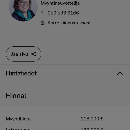
Myyntineuvottelija
050 593 6166
Kerro kiinnostuksesi
Jaa sivu
Hintatiedot
Hinnat
Myyntihinta
118 000 €