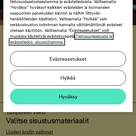
tietosuojaselosteestamme ja evästetiedoista. Valitsemalla
“Hyväksy” hyväksyt kaikkien evästeiden ja kolmansien
osapuolten palveluiden käytön ja näihin liittyvän
henkilötietojen käsittelyn. Valitsemalla “Hylkää” vain
verkkosivuston toiminnan kannalta välttämättömät evästeet
Bonava-turva
otetaan käyttöön. Valitsemalla “Evästeasetukset” voit
muokata käytettyjä evästetyyppejä.
Tietosuojaseloste ja
evästetiedot -sivustoltamme.
Bonava-turvan ansiosta pääset uuteen kotiin
huolettomin mielin jo ennen kuin nykyinen asuntosi on
myyty. Maksamme uuden kotisi vastikemaksut jopa
Evästeasetukset
vuoden ajan vanhan asuntosi ollessa myynnissä.
Hylkää
Tutustu Bonava-turvaan
Hyväksy
Tampereen Vieno
Valitse sisustusmateriaalit
Uuden kodin valinnat