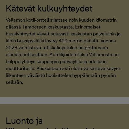
Kätevät kulkuyhteydet
Vellamon kotikortteli sijaitsee noin kuuden kilometrin
päässä Tampereen keskustasta. Erinomaiset
bussiyhteydet vievät sujuvasti keskustan palveluihin ja
lähin bussipysäkki löytyy 400 metrin päästä. Vuonna
2028 valmistuva ratikkalinja tulee helpottamaan
elämää entisestään. Autoilijoiden iloksi Vellamosta on
helppo yhteys kaupungin pääväylille ja edelleen
moottoriteille. Keskustaan asti ulottuva kattava kevyen
liikenteen väylästö houkuttelee hyppäämään pyörän
selkään.
Luonto ja