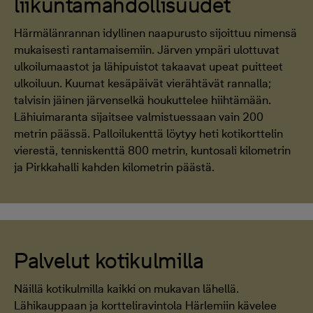
liikuntamahdollisuudet
Härmälänrannan idyllinen naapurusto sijoittuu nimensä
mukaisesti rantamaisemiin. Järven ympäri ulottuvat
ulkoilumaastot ja lähipuistot takaavat upeat puitteet
ulkoiluun. Kuumat kesäpäivät vierähtävät rannalla;
talvisin jäinen järvenselkä houkuttelee hiihtämään.
Lähiuimaranta sijaitsee valmistuessaan vain 200
metrin päässä. Palloilukenttä löytyy heti kotikorttelin
vierestä, tenniskenttä 800 metrin, kuntosali kilometrin
ja Pirkkahalli kahden kilometrin päästä.
Palvelut kotikulmilla
Näillä kotikulmilla kaikki on mukavan lähellä.
Lähikauppaan ja kortteliravintola Härlemiin kävelee