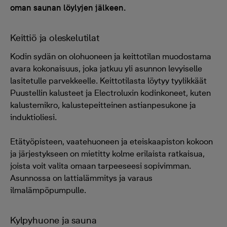
oman saunan löylyjen jälkeen.
Keittiö ja oleskelutilat
Kodin sydän on olohuoneen ja keittotilan muodostama
avara kokonaisuus, joka jatkuu yli asunnon levyiselle
lasitetulle parvekkeelle. Keittotilasta löytyy tyylikkäät
Puustellin kalusteet ja Electroluxin kodinkoneet, kuten
kalustemikro, kalustepeitteinen astianpesukone ja
induktioliesi.
Etätyöpisteen, vaatehuoneen ja eteiskaapiston kokoon
ja järjestykseen on mietitty kolme erilaista ratkaisua,
joista voit valita omaan tarpeeseesi sopivimman.
Asunnossa on lattialämmitys ja varaus
ilmalämpöpumpulle.
Kylpyhuone ja sauna