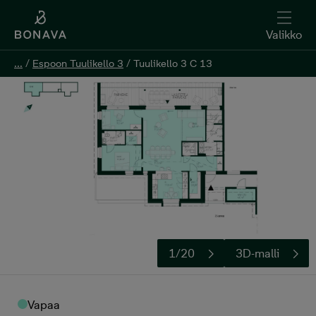
Valikko
...
...
/
/
Espoon Tuulikello 3
Espoon Tuulikello 3
/
/
Tuulikello 3 C 13
Tuulikello 3 C 13
Kerro kiinnostuksesi
1/20
3D-malli
Vapaa