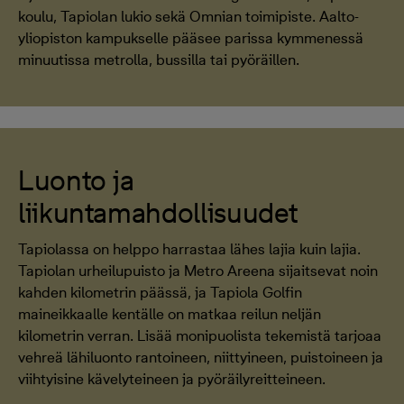
koulu, Tapiolan lukio sekä Omnian toimipiste. Aalto-
yliopiston kampukselle pääsee parissa kymmenessä
minuutissa metrolla, bussilla tai pyöräillen.
Luonto ja
liikuntamahdollisuudet
Tapiolassa on helppo harrastaa lähes lajia kuin lajia.
Tapiolan urheilupuisto ja Metro Areena sijaitsevat noin
kahden kilometrin päässä, ja Tapiola Golfin
maineikkaalle kentälle on matkaa reilun neljän
kilometrin verran. Lisää monipuolista tekemistä tarjoaa
vehreä lähiluonto rantoineen, niittyineen, puistoineen ja
viihtyisine kävelyteineen ja pyöräilyreitteineen.