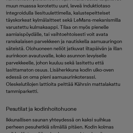
muun muassa korotettu uuni, leveä induktiotaso
integroidulla liesituulettimella, kalustepeitteiset
täyskorkeat kylmälaitteet sekä LeMans-mekanismilla
varustettu kulmakaappi. Tilaa on myös pienelle
aamiaispöydälle, tai vaihtoehtoisesti voit avata
ranskalaisen parvekkeen ja nautiskella aamuauringon
säteistä. Olohuoneen neliöt jatkuvat iltapäivän ja illan
aurinkoon avautuvalle, koko asunnon levyiselle
parvekkeelle, johon kuuluu sekä lasitettu että
lasittamaton osuus. Lisäherkkuna kodin ulko-oven
edessä on oma pieni aamuaurinkoterassi.
Oleskelutilojen lattioita peittää Kährsin mattalakattu
tammiparketti.
Pesutilat ja kodinhoitohuone
Ikkunallisen saunan yhteydessä on kaksi suihkua
perheen pesuhetkiä silmällä pitäen. Kodin kolmas