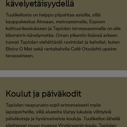
kävelyetäisyydellä
Tuulikellosta on helppo piipahtaa asioille, sillä
kauppakeskus Ainoaan, metroasemalle, Espoon
kulttuurikeskukseen ja Tapiolan terveysasemalle on alle
kilometrin kävelymatka. Oman pikantin lisänsä arkeen
tuovat Tapiolan viehättävät ravintolat ja kahvilat, kuten
Bistro O Mat sekä rantakahvila Café Otsolahti upeine
terasseineen.
Koulut ja päiväkodit
Tapiolan naapurusto sopii erinomaisesti myös
lapsiperheille, sillä alueelta löytyy lukuisia viihtyisiä
päiväkoteja ja hyvämaineisia kouluja. Tuulikellon lähellä
sijaitsevat muun muassa Vindängenin koulu, Tapiolan