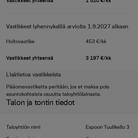
Vastikkeet yhteensä
1 520 €/kk
Vastikkeet lyhennyksillä arviolta 1.9.2027 alkaen
Hoitovastike
453 €/kk
Vastikkeet yhteensä
3 197 €/kk
Lisätietoa vastikkeista
Pääomavastiketta peritään, jos et maksa pois
asuntokohtaista osuutta taloyhtiölainasta.
Talon ja tontin tiedot
Taloyhtiön nimi
Espoon Tuulikello 3