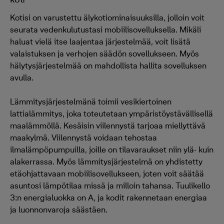
Kotisi on varustettu älykotiominaisuuksilla, jolloin voit
seurata vedenkulutustasi mobiilisovelluksella. Mikäli
haluat vielä itse laajentaa järjestelmää, voit lisätä
valaistuksen ja verhojen säädön sovellukseen. Myös
hälytysjärjestelmää on mahdollista hallita sovelluksen
avulla.
Lämmitysjärjestelmänä toimii vesikiertoinen
lattialämmitys, joka toteutetaan ympäristöystävällisellä
maalämmöllä. Kesäisin viilennystä tarjoaa miellyttävä
maakylmä. Viilennystä voidaan tehostaa
ilmalämpöpumpuilla, joille on tilavaraukset niin ylä- kuin
alakerrassa. Myös lämmitysjärjestelmä on yhdistetty
etäohjattavaan mobiilisovellukseen, joten voit säätää
asuntosi lämpötilaa missä ja milloin tahansa. Tuulikello
3:n energialuokka on A, ja kodit rakennetaan energiaa
ja luonnonvaroja säästäen.