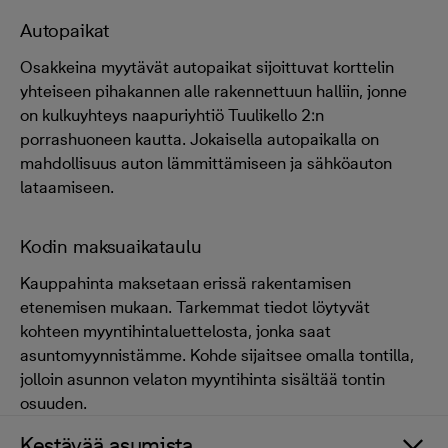
Autopaikat
Osakkeina myytävät autopaikat sijoittuvat korttelin
yhteiseen pihakannen alle rakennettuun halliin, jonne
on kulkuyhteys naapuriyhtiö Tuulikello 2:n
porrashuoneen kautta. Jokaisella autopaikalla on
mahdollisuus auton lämmittämiseen ja sähköauton
lataamiseen.
Kodin maksuaikataulu
Kauppahinta maksetaan erissä rakentamisen
etenemisen mukaan. Tarkemmat tiedot löytyvät
kohteen myyntihintaluettelosta, jonka saat
asuntomyynnistämme. Kohde sijaitsee omalla tontilla,
jolloin asunnon velaton myyntihinta sisältää tontin
osuuden.
Kestävää asumista