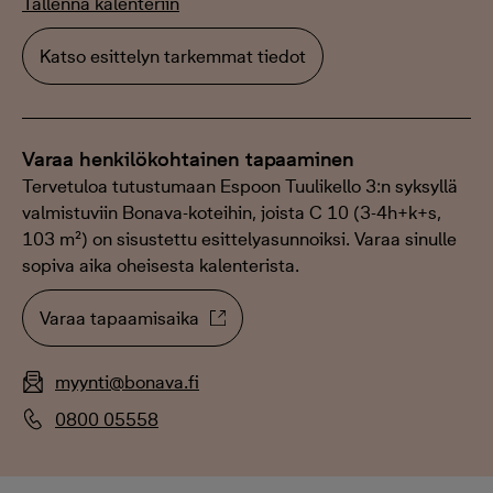
Tallenna kalenteriin
Katso esittelyn tarkemmat tiedot
Varaa henkilökohtainen tapaaminen
Tervetuloa tutustumaan Espoon Tuulikello 3:n syksyllä
valmistuviin Bonava-koteihin, joista C 10 (3-4h+k+s,
103 m²) on sisustettu esittelyasunnoiksi. Varaa sinulle
sopiva aika oheisesta kalenterista.
Varaa tapaamisaika
myynti@bonava.fi
0800 05558