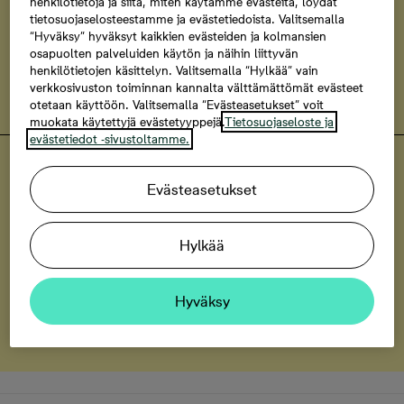
pysyä tutulla alueella myös elämäntilanteen
henkilötietoja ja siitä, miten käytämme evästeitä, löydät
tietosuojaselosteestamme ja evästetiedoista. Valitsemalla
muuttuessa.
“Hyväksy” hyväksyt kaikkien evästeiden ja kolmansien
osapuolten palveluiden käytön ja näihin liittyvän
henkilötietojen käsittelyn. Valitsemalla “Hylkää” vain
Lue artikkeli
verkkosivuston toiminnan kannalta välttämättömät evästeet
otetaan käyttöön. Valitsemalla “Evästeasetukset” voit
muokata käytettyjä evästetyyppejä.
Tietosuojaseloste ja
evästetiedot -sivustoltamme.
Espoon Tuulikello 3
Astu virtuaalikierrokselle
Evästeasetukset
Katso 3D-malli kodin kuvakarusellista
Hylkää
Bonava-turva
Hyväksy
Tutustu Bonava-turvaan