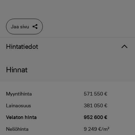
Jaa sivu
Hintatiedot
Hinnat
Myyntihinta
571 550 €
Lainaosuus
381 050 €
Velaton hinta
952 600 €
Neliöhinta
9 249 €/m²