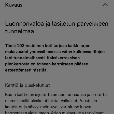
Kuvaus
Luonnonvaloa ja lasitetun parvekkeen
tunnelmaa
Tämä 103-neliöinen koti tarjoaa kaikki arjen
mukavuudet yhdessä tasossa valon kulkiessa tilojen
läpi tunnelmallisesti. Kaksikerroksisen
pienkerrostalon toiseen kerrokseen pääsee
esteettömästi hissillä.
Keittiö ja oleskelutilat
Kodin keittiö on sijoitettu omaan rauhaansa ja erotettu
niemekkeellä oleskelutiloista. Valkoiset Puustellin
kaapistot ja sävyyn sointuva kvartsitaso luovat
harmonisen yleisilmeen. Arjen mukavuutta tarjoilevat