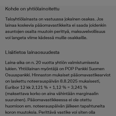
Kohde on yhtiölainoitettu
Taloyhtiölainasta on vastuussa jokainen osakas. Jos
lainaa koskevia pääomavastikkeita ei saada joidenkin
asuntojen osalta muutoin perittyä, maksuvelvollisuus
voi langeta viime kädessä muille osakkaille.
Lisätietoa lainaosuudesta
Laina-aika on n. 20 vuotta yhtiön valmistumisesta
lukien. Yhtiölainan myöntäjä on POP Pankki Suomen
Osuuspankki. Hinnaston mukaiset pääomavastikearviot
on laskettu noteerauspäivän 8.8.2025 mukaisesti,
Euribor 12 kk 2,121 % + 1,12 % = 3,241 %
(maksettava korko on aina vähintään marginaalin
suuruinen). Pääomavastikkeessa ei ole otettu
huomioon em. noteerauspäivän jälkeen tapahtuneita
koron muutoksia. Perittävä vastike voi siten olla