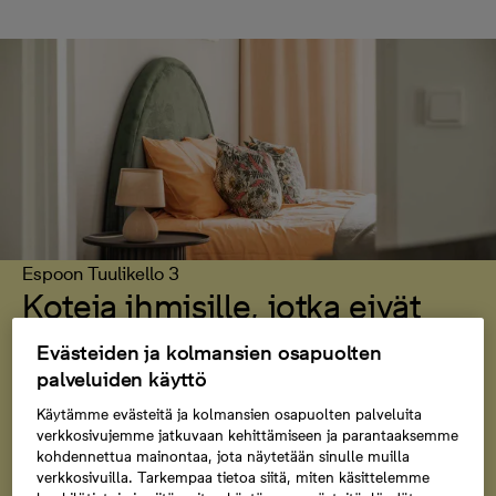
Espoon Tuulikello 3
Koteja ihmisille, jotka eivät
halua lähteä Tapiolasta
Evästeiden ja kolmansien osapuolten
palveluiden käyttö
Tapiolan sydämen tuntumaan on valmistumassa kohde,
Käytämme evästeitä ja kolmansien osapuolten palveluita
jollaisia syntyy harvoin. Espoon Tuulikello 3 yhdistää
verkkosivujemme jatkuvaan kehittämiseen ja parantaaksemme
suuren kodin väljyyden, laadukkaat materiaalit ja
kohdennettua mainontaa, jota näytetään sinulle muilla
sijainnin, joka vetoaa erityisesti niihin, jotka haluavat
verkkosivuilla. Tarkempaa tietoa siitä, miten käsittelemme