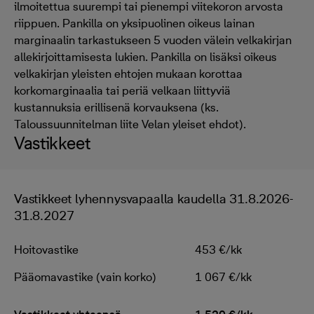
ilmoitettua suurempi tai pienempi viitekoron arvosta
riippuen. Pankilla on yksipuolinen oikeus lainan
marginaalin tarkastukseen 5 vuoden välein velkakirjan
allekirjoittamisesta lukien. Pankilla on lisäksi oikeus
velkakirjan yleisten ehtojen mukaan korottaa
korkomarginaalia tai periä velkaan liittyviä
kustannuksia erillisenä korvauksena (ks.
Taloussuunnitelman liite Velan yleiset ehdot).
Vastikkeet
Vastikkeet lyhennysvapaalla kaudella 31.8.2026-
31.8.2027
Hoitovastike
453 €/kk
Pääomavastike (vain korko)
1 067 €/kk