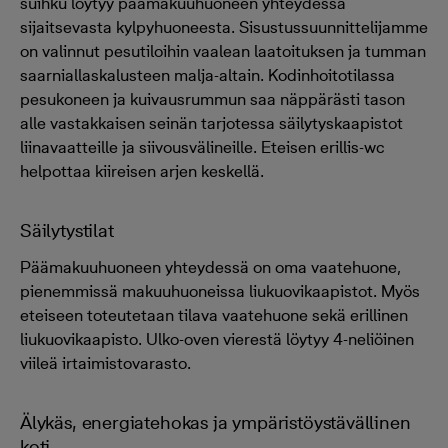
suihku löytyy päämakuuhuoneen yhteydessä
sijaitsevasta kylpyhuoneesta. Sisustussuunnittelijamme
on valinnut pesutiloihin vaalean laatoituksen ja tumman
saarniallaskalusteen malja-altain. Kodinhoitotilassa
pesukoneen ja kuivausrummun saa näppärästi tason
alle vastakkaisen seinän tarjotessa säilytyskaapistot
liinavaatteille ja siivousvälineille. Eteisen erillis-wc
helpottaa kiireisen arjen keskellä.
Säilytystilat
Päämakuuhuoneen yhteydessä on oma vaatehuone,
pienemmissä makuuhuoneissa liukuovikaapistot. Myös
eteiseen toteutetaan tilava vaatehuone sekä erillinen
liukuovikaapisto. Ulko-oven vierestä löytyy 4-neliöinen
viileä irtaimistovarasto.
Älykäs, energiatehokas ja ympäristöystävällinen
koti