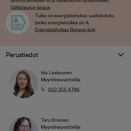
lämmittämiseen että sähköauton lataamiseen.
Sähköauton lataus
Tuike on energiatehokas uudiskohde,
jonka energialuokka on A.
Energiatehokas Bonava-koti
Perustiedot
Ida Laaksonen
Myyntineuvottelija
050 355 4786
Taru Ilmonen
Myyntineuvottelija