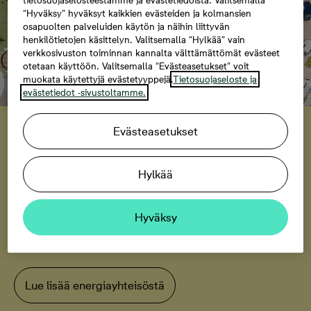
tietosuojaselosteestamme ja evästetiedoista. Valitsemalla
“Hyväksy” hyväksyt kaikkien evästeiden ja kolmansien
osapuolten palveluiden käytön ja näihin liittyvän
henkilötietojen käsittelyn. Valitsemalla “Hylkää” vain
verkkosivuston toiminnan kannalta välttämättömät evästeet
otetaan käyttöön. Valitsemalla “Evästeasetukset” voit
muokata käytettyjä evästetyyppejä.
Tietosuojaseloste ja
evästetiedot -sivustoltamme.
Tampereen Tuike
Energiayhteisö tuo
Evästeasetukset
aurinkosähkön hyödyt kaikille
Hylkää
Tuikkeen asukkaat pääsevät hyötymään
aurinkosähköstä ilman erillisiä kustannuksia, ja koko
Hyväksy
järjestelmä toimii taustalla osana taloyhtiön normaalia
toimintaa.
Lue lisää energiayhteisöstä