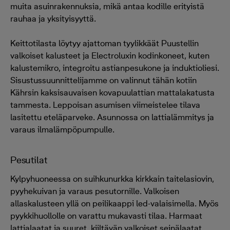
muita asuinrakennuksia, mikä antaa kodille erityistä
rauhaa ja yksityisyyttä.
Keittotilasta löytyy ajattoman tyylikkäät Puustellin
valkoiset kalusteet ja Electroluxin kodinkoneet, kuten
kalustemikro, integroitu astianpesukone ja induktioliesi.
Sisustussuunnittelijamme on valinnut tähän kotiin
Kährsin kaksisauvaisen kovapuulattian mattalakatusta
tammesta. Leppoisan asumisen viimeistelee tilava
lasitettu eteläparveke. Asunnossa on lattialämmitys ja
varaus ilmalämpöpumpulle.
Pesutilat
Kylpyhuoneessa on suihkunurkka kirkkain taitelasiovin,
pyyhekuivan ja varaus pesutornille. Valkoisen
allaskalusteen yllä on peilikaappi led-valaisimella. Myös
pyykkihuollolle on varattu mukavasti tilaa. Harmaat
lattialaatat ja suuret, kiiltävän valkoiset seinälaatat