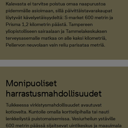
Kalevasta ei tarvitse poistua omaa naapurustoa
pidemmälle asioimaan, sillä päivittäistavarakaupat
löytyvät kävelyetäisyydeltä: S-market 600 metrin ja
Prisma 1,2 kilometrin päästä. Tampereen
yliopistolliseen sairaalaan ja Tammelakeskuksen
terveysasemalle matkaa on alle kaksi kilometriä,
Pellervon neuvolaan vain reilu parisataa metriä.
Monipuoliset
harrastusmahdollisuudet
Tuikkeessa virkistysmahdollisuudet avautuvat
kotiovelta. Kuntoile omalla korttelipihalla tai nauti
lenkkeilystä puistomaisemissa. Vesiurheilun ystäville
600 metrin päässä sijaitsevat uintikeskus ja maauimala