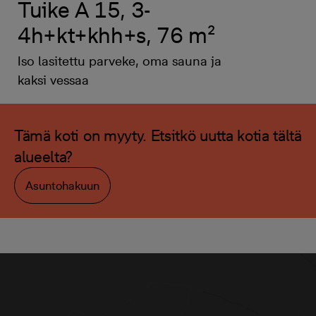
Tuike A 15, 3-
4h+kt+khh+s, 76 m²
Iso lasitettu parveke, oma sauna ja
kaksi vessaa
Tämä koti on myyty. Etsitkö uutta kotia tältä
alueelta?
Asuntohakuun