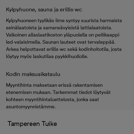
Kylpyhuone, sauna ja erillis-wc
Kylpyhuoneen tyylikäs ilme syntyy suurista harmaista
seinälaatoista ja samansävyisistä lattialaatoista.
Valkoinen allaslaatikoston yläpuolella on peilikaappi
led-valaisimella. Saunan lauteet ovat tervaleppää.
Arkea helpottavat erillis-wc sekä kodinhoitotila, josta
löytyy myös laskutilaa pyykkihuollolle.
Kodin maksuaikataulu
Myyntihinta maksetaan erissä rakentamisen
etenemisen mukaan. Tarkemmat tiedot löytyvät
kohteen myyntihintaluettelosta, jonka saat
asuntomyynnistämme.
Tampereen Tuike