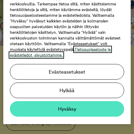
verkkosivuilla. Tarkempaa tietoa siitä, miten käsittelemme
henkilötietoja ja siitä, miten käytämme evästeitä, löydät
tietosuojaselosteestamme ja evästetiedoista. Valitsemalla
“Hyväksy” hyväksyt kaikkien evästeiden ja kolmansien
osapuolten palveluiden käytön ja näihin liittyvän
henkilötietojen käsittelyn. Valitsemalla “Hylkää” vain
verkkosivuston toiminnan kannalta välttämättömät evästeet
otetaan käyttöön. Valitsemalla “Evästeasetukset” voit
Tampereen Tuike
muokata käytettyjä evästetyyppejä.
Tietosuojaseloste ja
evästetiedot -sivustoltamme.
Energiayhteisö tuo
aurinkosähkön hyödyt kaikille
Evästeasetukset
Tuikkeen asukkaat pääsevät hyötymään
aurinkosähköstä ilman erillisiä kustannuksia, ja koko
Hylkää
järjestelmä toimii taustalla osana taloyhtiön normaalia
toimintaa.
Hyväksy
Lue lisää energiayhteisöstä