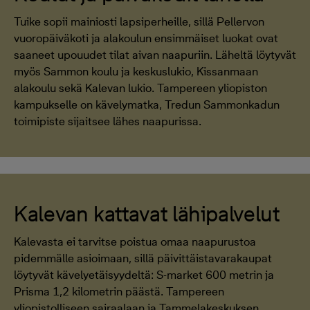
Tuike sopii mainiosti lapsiperheille, sillä Pellervon
vuoropäiväkoti ja alakoulun ensimmäiset luokat ovat
saaneet upouudet tilat aivan naapuriin. Läheltä löytyvät
myös Sammon koulu ja keskuslukio, Kissanmaan
alakoulu sekä Kalevan lukio. Tampereen yliopiston
kampukselle on kävelymatka, Tredun Sammonkadun
toimipiste sijaitsee lähes naapurissa.
Kalevan kattavat lähipalvelut
Kalevasta ei tarvitse poistua omaa naapurustoa
pidemmälle asioimaan, sillä päivittäistavarakaupat
löytyvät kävelyetäisyydeltä: S-market 600 metrin ja
Prisma 1,2 kilometrin päästä. Tampereen
yliopistolliseen sairaalaan ja Tammelakeskuksen