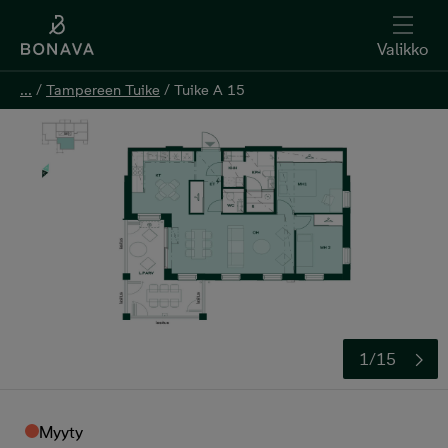
Valikko
...
...
/
/
Tampereen Tuike
Tampereen Tuike
/
/
Tuike A 15
Tuike A 15
1/15
Myyty