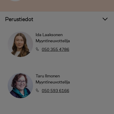
Perustiedot
Ida Laaksonen
Myyntineuvottelija
050 355 4786
Taru Ilmonen
Myyntineuvottelija
050 593 6166