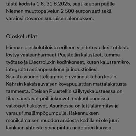
tästä kodista 1.6.-31.8.2025, saat kaupan päälle
Niemen muuttopalvelun 2 500 euroon asti sekä
varainsiirtoveron suuruisen alennuksen.
Oleskelutilat
Hieman oleskelutiloista erilleen sijoitetusta keittotilasta
löytyy vaaleanharmaat Puustellin kalusteet, tumma
työtaso ja Electroluxin kodinkoneet, kuten kalustemikro,
integroitu astianpesukone ja induktioliesi.
Sisustussuunnittelijamme on valinnut tähän kotiin
Kährsin kaksisauvaisen kovapuulattian mattalakatusta
tammesta. Eteisen Puustellin säilytyskalusteessa on
tilaa säästävät peililiukuovet, makuuhuoneissa
valkoiset liukuovet. Asunnossa on lattialämmitys ja
varaus ilmalämpöpumpulle. Rakennuksen
monikulmaisen muodon ansiosta kodilla ei ole juuri
lainkaan yhteistä seinäpintaa naapurien kanssa.