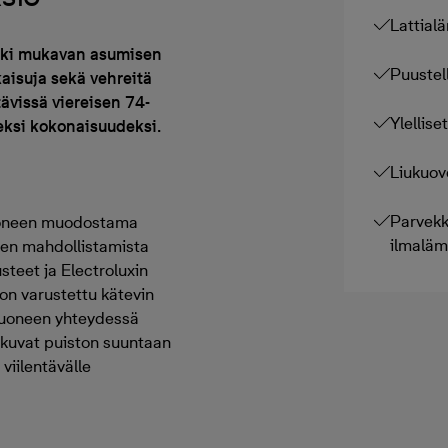
Lattial
ikki mukavan asumisen
Puustell
kaisuja sekä vehreitä
ävissä viereisen 74-
Ylellis
eksi kokonaisuudeksi.
Liukuove
Parvekke
ohuoneen muodostama
ilmalä
sen mahdollistamista
usteet ja Electroluxin
 on varustettu kätevin
uuhuoneen yhteydessä
tkuvat puiston suuntaan
viilentävälle