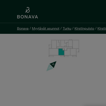
Bonava
/
Myytävät asunnot
/
Turku
/
Kirstinpuisto
/
Kirst
Bonava
/
Myytävät asunnot
/
Turku
/
Kirstinpuisto
/
Kirst
Silmu as 05, 2h+kt, 42 m²
Heikintasku 6 as 5, 20200 Turku