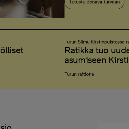
Tutustu Bonava-turvaan
Turun Silmu Kirstinpuistossa ra
ölliset
Ratikka tuo uud
asumiseen Kirst
Turun raitiotie
sio