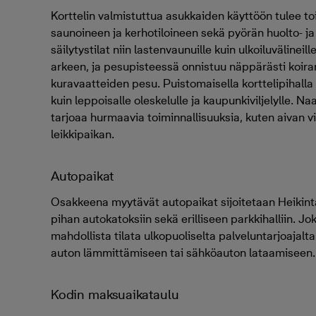
Korttelin valmistuttua asukkaiden käyttöön tulee to
saunoineen ja kerhotiloineen sekä pyörän huolto- ja
säilytystilat niin lastenvaunuille kuin ulkoiluvälineil
arkeen, ja pesupisteessä onnistuu näppärästi koiran
kuravaatteiden pesu. Puistomaisella korttelipihalla on
kuin leppoisalle oleskelulle ja kaupunkiviljelylle. N
tarjoaa hurmaavia toiminnallisuuksia, kuten aivan v
leikkipaikan.
Autopaikat
Osakkeena myytävät autopaikat sijoitetaan Heikint
pihan autokatoksiin sekä erilliseen parkkihalliin. Jo
mahdollista tilata ulkopuoliselta palveluntarjoajalt
auton lämmittämiseen tai sähköauton lataamiseen.
Kodin maksuaikataulu