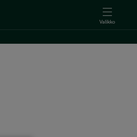
Valikko
Kerro kiinnostuksesi