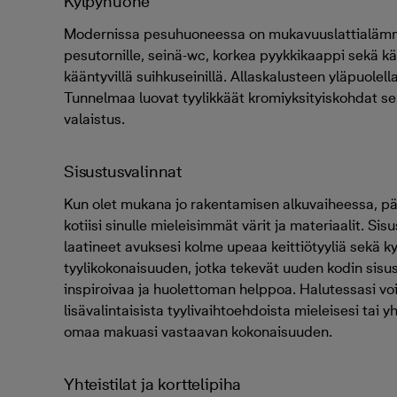
Kylpyhuone
Modernissa pesuhuoneessa on mukavuuslattialämmi
pesutornille, seinä-wc, korkea pyykkikaappi sekä k
kääntyvillä suihkuseinillä. Allaskalusteen yläpuolella
Tunnelmaa luovat tyylikkäät kromiyksityiskohdat se
valaistus.
Sisustusvalinnat
Kun olet mukana jo rakentamisen alkuvaiheessa, p
kotiisi sinulle mieleisimmät värit ja materiaalit. S
laatineet avuksesi kolme upeaa keittiötyyliä sekä 
tyylikokonaisuuden, jotka tekevät uuden kodin sisu
inspiroivaa ja huolettoman helppoa. Halutessasi voi
lisävalintaisista tyylivaihtoehdoista mieleisesi tai yhd
omaa makuasi vastaavan kokonaisuuden.
Yhteistilat ja korttelipiha