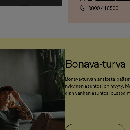
0800 418500
Bonava-turva
Bonava-turvan ansiosta pääset 
nykyinen asuntosi on myyty. 
ajan vanhan asuntosi ollessa 