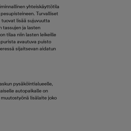
iminnallinen yhteiskäyttötila
 pesupisteineen. Turvalliset
le tuovat lisää sujuvuutta
 tassujen ja lasten
 tilaa niin lasten leikeille
aapurista avautuva puisto
ieressä sijaitsevan aidatun
askun pysäköintialueelle,
kaiselle autopaikalle on
a muutostyönä lisälaite joko