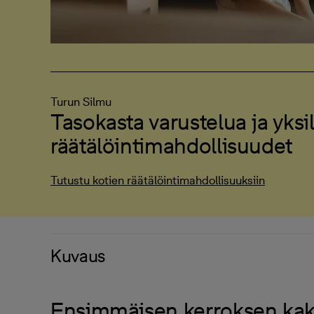
Turun Silmu
Tasokasta varustelua ja yksil
räätälöintimahdollisuudet
Tutustu kotien räätälöintimahdollisuuksiin
Kuvaus
Ensimmäisen kerroksen kak