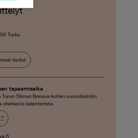
ttelyt
200 Turku
emmat tiedot
nen tapaamisaika
 Turun Silmun Bonava-kotien suunnitelmiin.
a oheisesta kalenterista.
a.fi