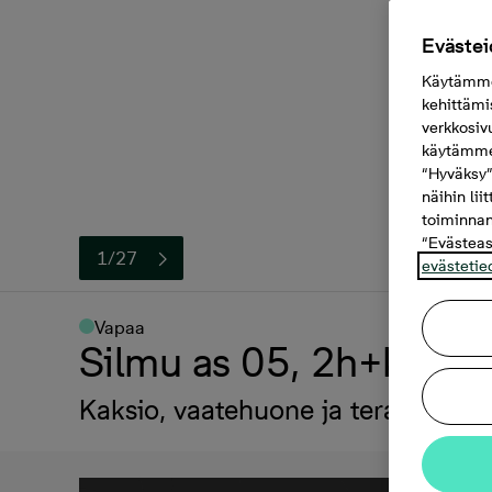
Evästei
Käytämme 
kehittämi
verkkosiv
käytämme 
“Hyväksy”
näihin lii
toiminnan
“Evästeas
1/27
evästetie
Vapaa
Silmu as 05, 2h+kt, 42
Kaksio, vaatehuone ja terassi