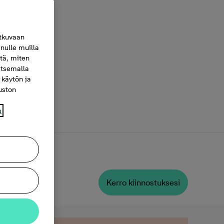
tkuvaan
nulle muilla
itä, miten
itsemalla
 käytön ja
vuston
a
Kerro kiinnostuksesi