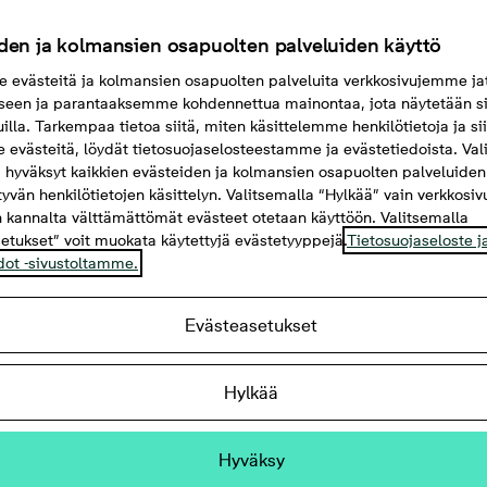
den ja kolmansien osapuolten palveluiden käyttö
evästeitä ja kolmansien osapuolten palveluita verkkosivujemme ja
seen ja parantaaksemme kohdennettua mainontaa, jota näytetään si
uilla. Tarkempaa tietoa siitä, miten käsittelemme henkilötietoja ja si
evästeitä, löydät tietosuojaselosteestamme ja evästetiedoista. Val
 hyväksyt kaikkien evästeiden ja kolmansien osapuolten palveluiden
ttyvän henkilötietojen käsittelyn. Valitsemalla “Hylkää” vain verkkosi
 kannalta välttämättömät evästeet otetaan käyttöön. Valitsemalla
etukset” voit muokata käytettyjä evästetyyppejä.
Tietosuojaseloste j
dot -sivustoltamme.
Evästeasetukset
 m²
Hylkää
Hyväksy