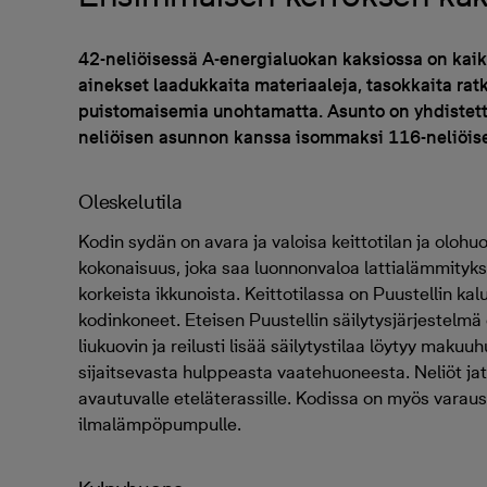
42-neliöisessä A-energialuokan kaksiossa on ka
ainekset laadukkaita materiaaleja, tasokkaita rat
puistomaisemia unohtamatta. Asunto on yhdistett
neliöisen asunnon kanssa isommaksi 116-neliöis
Oleskelutila
Kodin sydän on avara ja valoisa keittotilan ja ol
kokonaisuus, joka saa luonnonvaloa lattialämmityk
korkeista ikkunoista. Keittotilassa on Puustellin kal
kodinkoneet. Eteisen Puustellin säilytysjärjestelmä
liukuovin ja reilusti lisää säilytystilaa löytyy mak
sijaitsevasta hulppeasta vaatehuoneesta. Neliöt ja
avautuvalle eteläterassille. Kodissa on myös varaus 
ilmalämpöpumpulle.