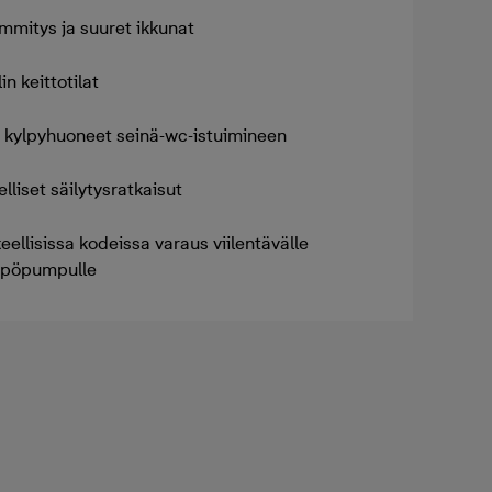
ämmitys ja suuret ikkunat
in keittotilat
et kylpyhuoneet seinä-wc-istuimineen
lliset säilytysratkaisut
ellisissa kodeissa varaus viilentävälle
mpöpumpulle