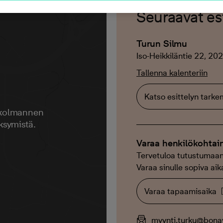
Seuraavat esi
Turun Silmu
Iso-Heikkiläntie 22, 20
Tallenna kalenteriin
Katso esittelyn tark
 kolmannen
ksymistä.
Varaa henkilökohtai
Tervetuloa tutustumaan
Varaa sinulle sopiva aik
Varaa tapaamisaika
myynti.turku@bonav