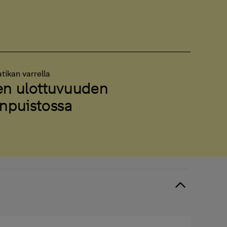
tikan varrella
en ulottuvuuden
inpuistossa