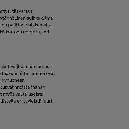
tys, tilavaraus
äytännöllinen suihkukulma
 on peili led-valaisimella.
kä kattoon upotettu led-
ääset valitsemaan uuteen
isustussuunnittelijamme ovat
kylpyhuoneen
stusvalinnoista ihanan
t myös valita useista
istellä eri tyyleistä juuri