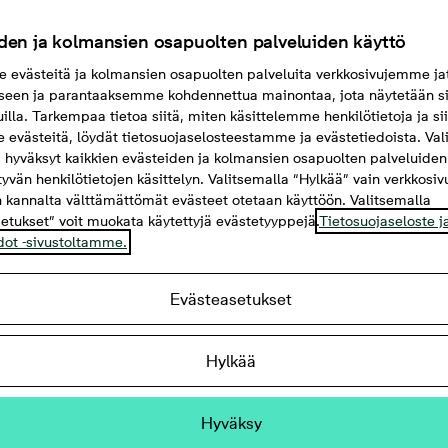
den ja kolmansien osapuolten palveluiden käyttö
evästeitä ja kolmansien osapuolten palveluita verkkosivujemme ja
seen ja parantaaksemme kohdennettua mainontaa, jota näytetään si
uilla. Tarkempaa tietoa siitä, miten käsittelemme henkilötietoja ja si
evästeitä, löydät tietosuojaselosteestamme ja evästetiedoista. Val
 hyväksyt kaikkien evästeiden ja kolmansien osapuolten palveluiden
ttyvän henkilötietojen käsittelyn. Valitsemalla “Hylkää” vain verkkosi
 kannalta välttämättömät evästeet otetaan käyttöön. Valitsemalla
etukset” voit muokata käytettyjä evästetyyppejä.
Tietosuojaseloste j
dot -sivustoltamme.
Evästeasetukset
 74 m²
Hylkää
na ja parveke
Hyväksy