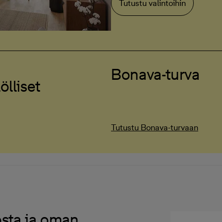
Tutustu valintoihin
Bonava-turva
ölliset
Tutustu Bonava-turvaan
sta ja oman