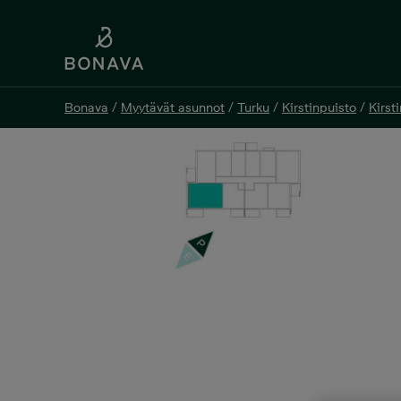
Bonava
/
Myytävät asunnot
/
Turku
/
Kirstinpuisto
/
Kirst
Bonava
/
Myytävät asunnot
/
Turku
/
Kirstinpuisto
/
Kirst
Silmu as 19, 3h+kt+s, 74 m
Heikintasku 6 as 19, 20200 Turku