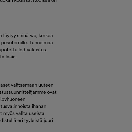
uokan kodissa. Kodissa on
a löytyy seinä-wc, korkea
 pesutornille. Tunnelmaa
upotettu led-valaistus.
ta lasia.
ääset valitsemaan uuteen
isustussuunnittelijamme ovat
kylpyhuoneen
stusvalinnoista ihanan
t myös valita useista
istellä eri tyyleistä juuri