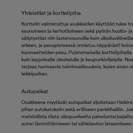
Yhteistilat ja korttelipiha
Korttelin valmistuttua asukkaiden käyttöön tulee to
saunoineen ja kerhotiloineen sekä pyörän huolto- ja
säilytystilat niin lastenvaunuille kuin ulkoiluvälineil
arkeen, ja pesupisteessä onnistuu näppärästi koiran
kuravaatteiden pesu. Puistomaisella korttelipihalla on
kuin leppoisalle oleskelulle ja kaupunkiviljelylle. N
tarjoaa hurmaavia toiminnallisuuksia, kuten aivan v
leikkipaikan.
Autopaikat
Osakkeena myytävät autopaikat sijoitetaan Heikint
pihan autokatoksiin sekä erilliseen parkkihalliin. Jo
mahdollista tilata ulkopuoliselta palveluntarjoajalt
auton lämmittämiseen tai sähköauton lataamiseen.