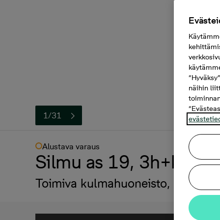
Evästei
Käytämme 
kehittämi
verkkosiv
käytämme 
“Hyväksy”
näihin lii
toiminnan
“Evästeas
1/31
evästetie
Alustava varaus
Silmu as 19, 3h+kt+s,
Toimiva kulmahuoneisto, oma sau