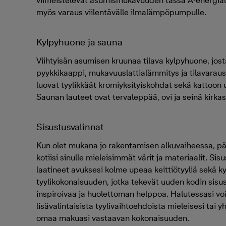
viimeistelevät asumismukavuuden tässä A-energial
myös varaus viilentävälle ilmalämpöpumpulle.
Kylpyhuone ja sauna
Viihtyisän asumisen kruunaa tilava kylpyhuone, jost
pyykkikaappi, mukavuuslattialämmitys ja tilavaraus
luovat tyylikkäät kromiyksityiskohdat sekä kattoon 
Saunan lauteet ovat tervaleppää, ovi ja seinä kirkas
Sisustusvalinnat
Kun olet mukana jo rakentamisen alkuvaiheessa, p
kotiisi sinulle mieleisimmät värit ja materiaalit. S
laatineet avuksesi kolme upeaa keittiötyyliä sekä 
tyylikokonaisuuden, jotka tekevät uuden kodin sisu
inspiroivaa ja huolettoman helppoa. Halutessasi voi
lisävalintaisista tyylivaihtoehdoista mieleisesi tai yhd
omaa makuasi vastaavan kokonaisuuden.