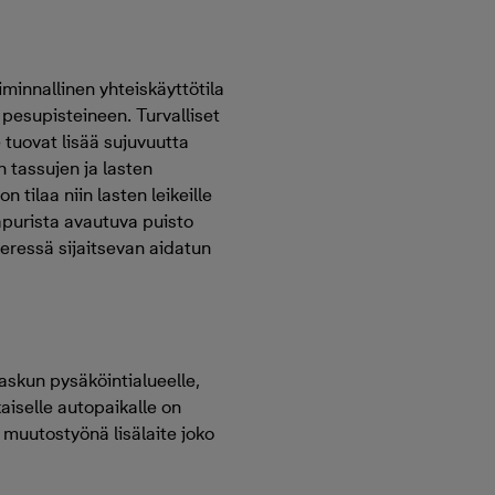
iminnallinen yhteiskäyttötila
 pesupisteineen. Turvalliset
le tuovat lisää sujuvuutta
 tassujen ja lasten
 tilaa niin lasten leikeille
aapurista avautuva puisto
ieressä sijaitsevan aidatun
askun pysäköintialueelle,
kaiselle autopaikalle on
a muutostyönä lisälaite joko