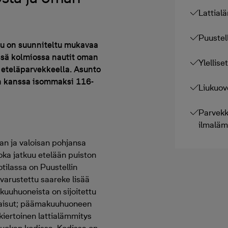
Lattial
Puustell
mu on suunniteltu mukavaa
essä kolmiossa nautit oman
Ylellis
la eteläparvekkeella. Asunto
on kanssa isommaksi 116-
Liukuove
Parvekke
ilmalä
an ja valoisan pohjansa
joka jatkuu etelään puiston
otilassa on Puustellin
 varustettu saareke lisää
akuuhuoneista on sijoitettu
atkaisut; päämakuuhuoneen
kiertoinen lattialämmitys