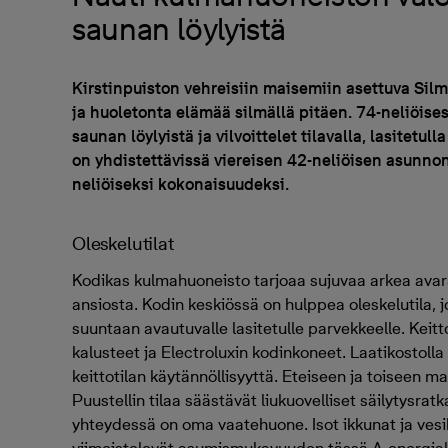
saunan löylyistä
Kirstinpuiston vehreisiin maisemiin asettuva Sil
ja huoletonta elämää silmällä pitäen. 74-neliöis
saunan löylyistä ja vilvoittelet tilavalla, lasitetul
on yhdistettävissä viereisen 42-neliöisen asunn
neliöiseksi kokonaisuudeksi.
Oleskelutilat
Kodikas kulmahuoneisto tarjoaa sujuvaa arkea avar
ansiosta. Kodin keskiössä on hulppea oleskelutila, 
suuntaan avautuvalle lasitetulle parvekkeelle. Keitt
kalusteet ja Electroluxin kodinkoneet. Laatikostolla
keittotilan käytännöllisyyttä. Eteiseen ja toiseen m
Puustellin tilaa säästävät liukuovelliset säilytysr
yhteydessä on oma vaatehuone. Isot ikkunat ja vesi