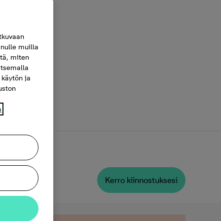
tkuvaan
nulle muilla
itä, miten
itsemalla
 käytön ja
vuston
a
Kerro kiinnostuksesi