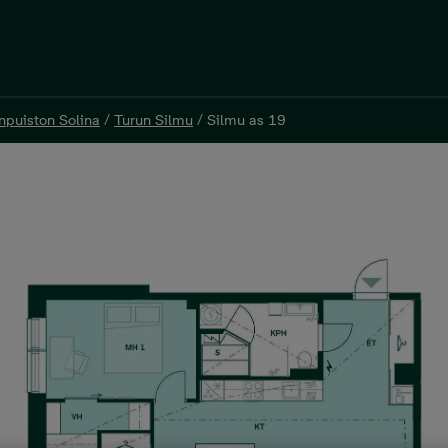
inpuiston Solina
/
Turun Silmu
/
Silmu as 19
inpuiston Solina
/
Turun Silmu
/
Silmu as 19
²