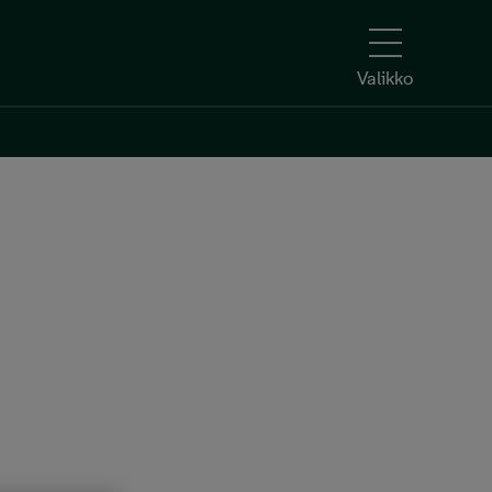
Valikko
Kerro kiinnostuksesi