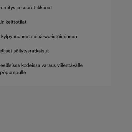
ämmitys ja suuret ikkunat
in keittotilat
et kylpyhuoneet seinä-wc-istuimineen
lliset säilytysratkaisut
ellisissa kodeissa varaus viilentävälle
mpöpumpulle