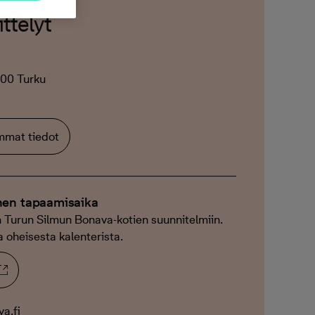
ttelyt
200 Turku
emmat tiedot
nen tapaamisaika
 Turun Silmun Bonava-kotien suunnitelmiin.
a oheisesta kalenterista.
a.fi