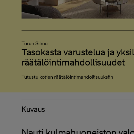
Turun Silmu
Tasokasta varustelua ja yksil
räätälöintimahdollisuudet
Tutustu kotien räätälöintimahdollisuuksiin
Kuvaus
Nauti kulmahuoneiston valo