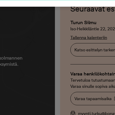
Seuraavat esi
Turun Silmu
Iso-Heikkiläntie 22, 20
Tallenna kalenteriin
Katso esittelyn tark
 kolmannen
ksymistä.
Varaa henkilökohtai
Tervetuloa tutustumaan
Varaa sinulle sopiva aik
Varaa tapaamisaika
myynti.turku@bonav