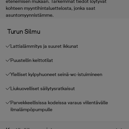
etenemisen mukaan. Tarkemmat tiedot löytyvät
kohteen myyntihintaluettelosta, jonka saat
asuntomyynnistämme.
Turun Silmu
Lattialämmitys ja suuret ikkunat
Puustellin keittotilat
Ylelliset kylpyhuoneet seinä-wc-istuimineen
Liukuovelliset säilytysratkaisut
Parvekkeellisissa kodeissa varaus viilentävälle
ilmalämpöpumpulle