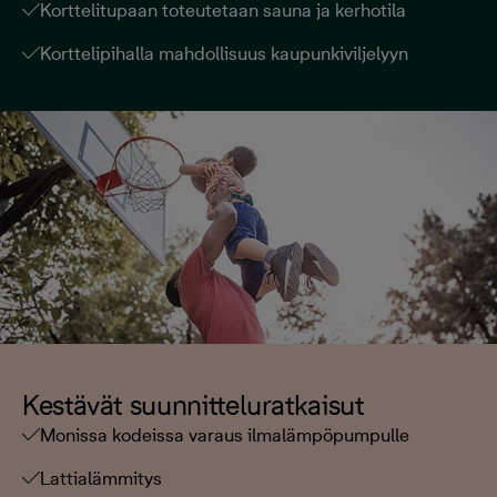
Korttelitupaan toteutetaan sauna ja kerhotila
Korttelipihalla mahdollisuus kaupunkiviljelyyn
Kestävät suunnitteluratkaisut
Monissa kodeissa varaus ilmalämpöpumpulle
Lattialämmitys