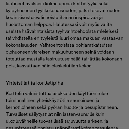
laatineet avuksesi kolme upeaa keittiötyyliä sekä
kylpyhuoneen tyylikokonaisuuden, jotka tekevät uuden
kodin sisustusvalinnoista ihanan inspiroivaa ja
huolettoman helppoa. Halutessasi voit myös valita
useista lisävalintaisista tyylivaihtoehdoista mieleisesi
tai yhdistellä eri tyyleistä juuri omaa makuasi vastaavan
kokonaisuuden. Vaihtoehtoisissa pohjaratkaisuissa
olohuoneen viereisen makuuhuoneen seinä voidaan
toteuttaa mustalla lasiruutuseinällä tai jättää kokonaan
pois, kasvattaen näin oleskelutilan kokoa.
Yhteistilat ja korttelipiha
Korttelin valmistuttua asukkaiden käyttöön tulee
toiminnallinen yhteiskäyttötila saunoineen ja
kerhotiloineen sekä pyörän huolto- ja pesupisteineen.
Turvalliset säilytystilat niin lastenvaunuille kuin
ulkoiluvälineille tuovat lisää sujuvuutta arkeen, ja
pesupisteessä onnistuu näppärästi koiran tassujen ja