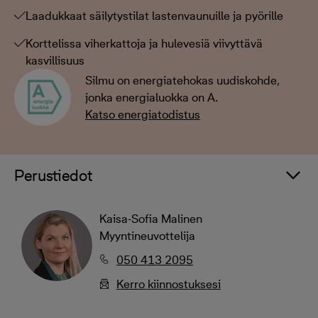
Laadukkaat säilytystilat lastenvaunuille ja pyörille
Korttelissa viherkattoja ja hulevesiä viivyttävä
kasvillisuus
Silmu on energiatehokas uudiskohde,
jonka energialuokka on A.
Katso energiatodistus
Perustiedot
Kaisa-Sofia Malinen
Myyntineuvottelija
050 413 2095
Kerro kiinnostuksesi