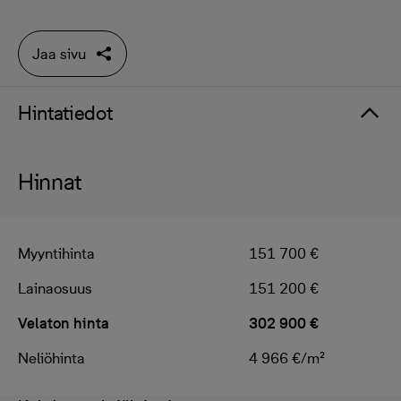
Jaa sivu
Hintatiedot
Hinnat
Myyntihinta
151 700 €
Lainaosuus
151 200 €
Velaton hinta
302 900 €
Neliöhinta
4 966 €/m²