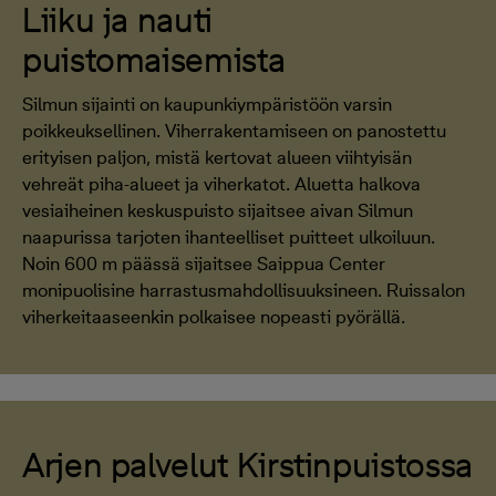
Liiku ja nauti
puistomaisemista
Silmun sijainti on kaupunkiympäristöön varsin
poikkeuksellinen. Viherrakentamiseen on panostettu
erityisen paljon, mistä kertovat alueen viihtyisän
vehreät piha-alueet ja viherkatot. Aluetta halkova
vesiaiheinen keskuspuisto sijaitsee aivan Silmun
naapurissa tarjoten ihanteelliset puitteet ulkoiluun.
Noin 600 m päässä sijaitsee Saippua Center
monipuolisine harrastusmahdollisuuksineen. Ruissalon
viherkeitaaseenkin polkaisee nopeasti pyörällä.
Arjen palvelut Kirstinpuistossa