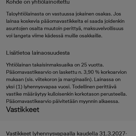
Kohde on yhtiölainoitettu
Taloyhtiölainasta on vastuussa jokainen osakas. Jos
lainaa koskevia pääomavastikkeita ei saada joidenkin
asuntojen osalta muutoin perittyä, maksuvelvollisuus
voi langeta viime kädessä muille osakkaille.
Lisätietoa lainaosuudesta
Yhtiölainan takaisinmaksuaika on 25 vuotta.
Pääomavastikearvio on laskettu n. 3,90 % korkoarvion
mukaan (sis. viitekoron ja marginaalin). Lainassa on
yksi (1) lyhennysvapaa vuosi. Todellinen perittävä
vastike määräytyy kulloisenkin korkotason perusteella.
Pääomavastikearvio päivitetään myynnin alkaessa.
Vastikkeet
Vastikkeet lyhennysvapaalla kaudella 31.3.2027-