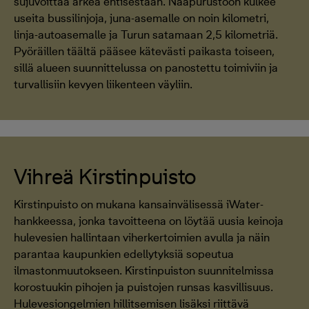
sujuvoittaa arkea entisestään. Naapurustoon kulkee
useita bussilinjoja, juna-asemalle on noin kilometri,
linja-autoasemalle ja Turun satamaan 2,5 kilometriä.
Pyöräillen täältä pääsee kätevästi paikasta toiseen,
sillä alueen suunnittelussa on panostettu toimiviin ja
turvallisiin kevyen liikenteen väyliin.
Vihreä Kirstinpuisto
Kirstinpuisto on mukana kansainvälisessä iWater-
hankkeessa, jonka tavoitteena on löytää uusia keinoja
hulevesien hallintaan viherkertoimien avulla ja näin
parantaa kaupunkien edellytyksiä sopeutua
ilmastonmuutokseen. Kirstinpuiston suunnitelmissa
korostuukin pihojen ja puistojen runsas kasvillisuus.
Hulevesiongelmien hillitsemisen lisäksi riittävä