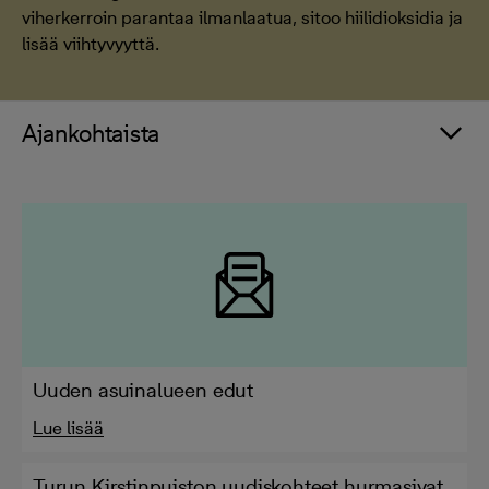
viherkerroin parantaa ilmanlaatua, sitoo hiilidioksidia ja
lisää viihtyvyyttä.
Ajankohtaista
Uuden asuinalueen edut
Lue lisää
Turun Kirstinpuiston uudiskohteet hurmasivat