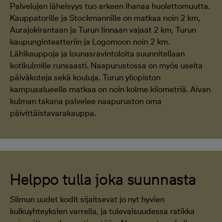
Palvelujen läheisyys tuo arkeen ihanaa huolettomuutta.
Kauppatorille ja Stockmannille on matkaa noin 2 km,
Aurajokirantaan ja Turun linnaan vajaat 2 km, Turun
kaupunginteatteriin ja Logomoon noin 2 km.
Lähikauppoja ja lounasravintoloita suunnitellaan
kotikulmille runsaasti. Naapurustossa on myös useita
päiväkoteja sekä kouluja. Turun yliopiston
kampusalueelle matkaa on noin kolme kilometriä. Aivan
kulman takana palvelee naapuruston oma
päivittäistavarakauppa.
Helppo tulla joka suunnasta
Silmun uudet kodit sijaitsevat jo nyt hyvien
kulkuyhteyksien varrella, ja tulevaisuudessa ratikka