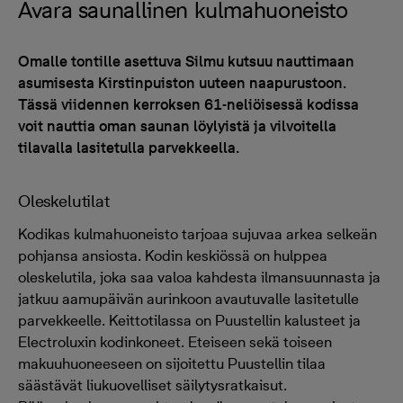
Avara saunallinen kulmahuoneisto
Omalle tontille asettuva Silmu kutsuu nauttimaan
asumisesta Kirstinpuiston uuteen naapurustoon.
Tässä viidennen kerroksen 61-neliöisessä kodissa
voit nauttia oman saunan löylyistä ja vilvoitella
tilavalla lasitetulla parvekkeella.
Oleskelutilat
Kodikas kulmahuoneisto tarjoaa sujuvaa arkea selkeän
pohjansa ansiosta. Kodin keskiössä on hulppea
oleskelutila, joka saa valoa kahdesta ilmansuunnasta ja
jatkuu aamupäivän aurinkoon avautuvalle lasitetulle
parvekkeelle. Keittotilassa on Puustellin kalusteet ja
Electroluxin kodinkoneet. Eteiseen sekä toiseen
makuuhuoneeseen on sijoitettu Puustellin tilaa
säästävät liukuovelliset säilytysratkaisut.