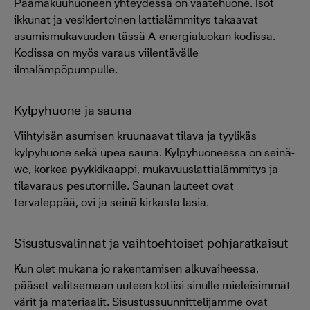
Päämakuuhuoneen yhteydessä on vaatehuone. Isot
ikkunat ja vesikiertoinen lattialämmitys takaavat
asumismukavuuden tässä A-energialuokan kodissa.
Kodissa on myös varaus viilentävälle
ilmalämpöpumpulle.
Kylpyhuone ja sauna
Viihtyisän asumisen kruunaavat tilava ja tyylikäs
kylpyhuone sekä upea sauna. Kylpyhuoneessa on seinä-
wc, korkea pyykkikaappi, mukavuuslattialämmitys ja
tilavaraus pesutornille. Saunan lauteet ovat
tervaleppää, ovi ja seinä kirkasta lasia.
Sisustusvalinnat ja vaihtoehtoiset pohjaratkaisut
Kun olet mukana jo rakentamisen alkuvaiheessa,
pääset valitsemaan uuteen kotiisi sinulle mieleisimmät
värit ja materiaalit. Sisustussuunnittelijamme ovat