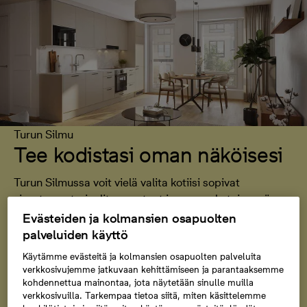
Turun Silmu
Tee kodistasi oman näköisesi
Turun Silmussa voit vielä valita kotiisi sopivat
sisustusmateriaalit, varusteet ja osassa koteja myös
vaihtoehtoisen pohjaratkaisun. Tutustu valintoihin ja
Evästeiden ja kolmansien osapuolten
suunnittele koti, joka tuntuu omalta heti ensimmäisestä
palveluiden käyttö
päivästä lähtien.
Käytämme evästeitä ja kolmansien osapuolten palveluita
verkkosivujemme jatkuvaan kehittämiseen ja parantaaksemme
kohdennettua mainontaa, jota näytetään sinulle muilla
Tutustu valintoihin
verkkosivuilla. Tarkempaa tietoa siitä, miten käsittelemme