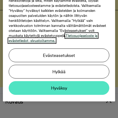
henkilötietoja ja siitä, miten käytämme evästeitä, löydät
tietosuojaselosteestamme ja evästetiedoista. Valitsemalla
“Hyväksy” hyväksyt kaikkien evästeiden ja kolmansien
osapuolten palveluiden käytön ja näihin liittyvän
Turun Silmu
henkilötietojen käsittelyn. Valitsemalla “Hylkää” vain
Tasokasta varustelua ja yksilölliset
verkkosivuston toiminnan kannalta välttämättömät evästeet
otetaan käyttöön. Valitsemalla “Evästeasetukset” voit
räätälöintimahdollisuudet
muokata käytettyjä evästetyyppejä.
Tietosuojaseloste ja
evästetiedot -sivustoltamme.
Tutustu kotien räätälöintimahdollisuuksiin
Evästeasetukset
Bonava-turva
Hylkää
Tutustu Bonava-turvaan
Hyväksy
Kuvaus