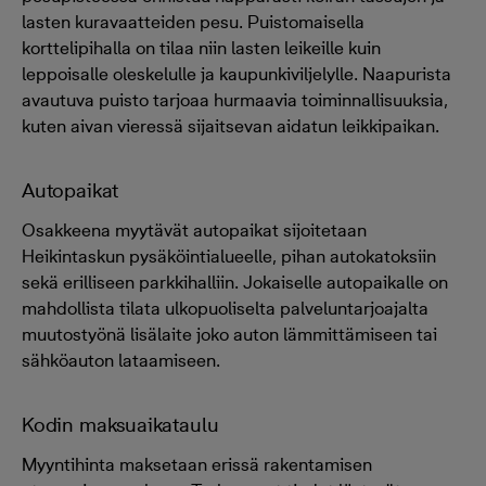
lasten kuravaatteiden pesu. Puistomaisella
korttelipihalla on tilaa niin lasten leikeille kuin
leppoisalle oleskelulle ja kaupunkiviljelylle. Naapurista
avautuva puisto tarjoaa hurmaavia toiminnallisuuksia,
kuten aivan vieressä sijaitsevan aidatun leikkipaikan.
Autopaikat
Osakkeena myytävät autopaikat sijoitetaan
Heikintaskun pysäköintialueelle, pihan autokatoksiin
sekä erilliseen parkkihalliin. Jokaiselle autopaikalle on
mahdollista tilata ulkopuoliselta palveluntarjoajalta
muutostyönä lisälaite joko auton lämmittämiseen tai
sähköauton lataamiseen.
Kodin maksuaikataulu
Myyntihinta maksetaan erissä rakentamisen