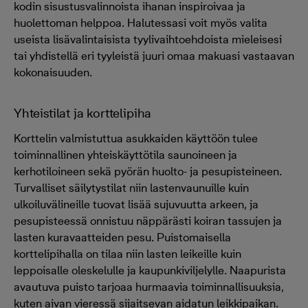
kodin sisustusvalinnoista ihanan inspiroivaa ja
huolettoman helppoa. Halutessasi voit myös valita
useista lisävalintaisista tyylivaihtoehdoista mieleisesi
tai yhdistellä eri tyyleistä juuri omaa makuasi vastaavan
kokonaisuuden.
Yhteistilat ja korttelipiha
Korttelin valmistuttua asukkaiden käyttöön tulee
toiminnallinen yhteiskäyttötila saunoineen ja
kerhotiloineen sekä pyörän huolto- ja pesupisteineen.
Turvalliset säilytystilat niin lastenvaunuille kuin
ulkoiluvälineille tuovat lisää sujuvuutta arkeen, ja
pesupisteessä onnistuu näppärästi koiran tassujen ja
lasten kuravaatteiden pesu. Puistomaisella
korttelipihalla on tilaa niin lasten leikeille kuin
leppoisalle oleskelulle ja kaupunkiviljelylle. Naapurista
avautuva puisto tarjoaa hurmaavia toiminnallisuuksia,
kuten aivan vieressä sijaitsevan aidatun leikkipaikan.