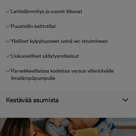
Lattialämmitys ja suuret ikkunat
Puustellin keittotilat
Ylelliset kylpyhuoneet seinä-wc-istuimineen
Liukuovelliset säilytysratkaisut
Parvekkeellisissa kodeissa varaus viilentävälle
ilmalämpöpumpulle
Kestävää asumista