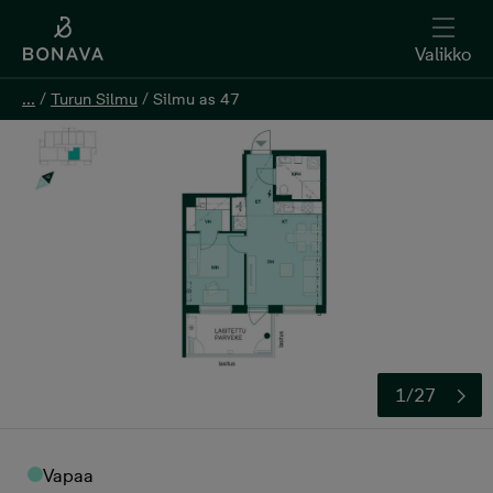
Valikko
...
...
/
/
Turun Silmu
Turun Silmu
/
/
Silmu as 47
Silmu as 47
Kerro kiinnostuksesi
1/27
Vapaa