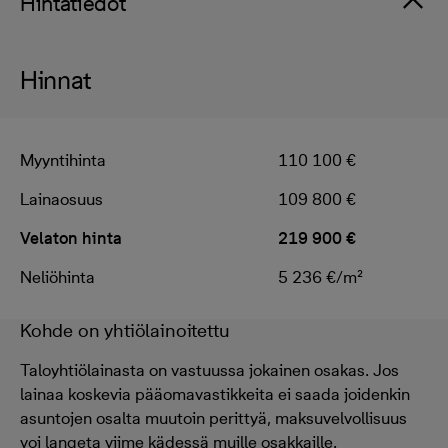
Hintatiedot
Hinnat
Myyntihinta
110 100 €
Lainaosuus
109 800 €
Velaton hinta
219 900 €
Neliöhinta
5 236 €/m²
Kohde on yhtiölainoitettu
Taloyhtiölainasta on vastuussa jokainen osakas. Jos
lainaa koskevia pääomavastikkeita ei saada joidenkin
asuntojen osalta muutoin perittyä, maksuvelvollisuus
voi langeta viime kädessä muille osakkaille.