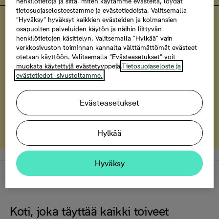
henkilötietoja ja siitä, miten käytämme evästeitä, löydät
tietosuojaselosteestamme ja evästetiedoista. Valitsemalla
“Hyväksy” hyväksyt kaikkien evästeiden ja kolmansien
Turun Silmu
osapuolten palveluiden käytön ja näihin liittyvän
Tasokasta varustelua ja yksilölliset
henkilötietojen käsittelyn. Valitsemalla “Hylkää” vain
räätälöintimahdollisuudet
verkkosivuston toiminnan kannalta välttämättömät evästeet
otetaan käyttöön. Valitsemalla “Evästeasetukset” voit
muokata käytettyjä evästetyyppejä.
Tietosuojaseloste ja
Tutustu kotien räätälöintimahdollisuuksiin
evästetiedot -sivustoltamme.
Bonava-turva
Evästeasetukset
Tutustu Bonava-turvaan
Hylkää
Hyväksy
Kuvaus
Koti, joka täyttää kaikki toiveet