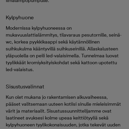
ilmalämpöpumpulle.
Kylpyhuone
Modernissa kylpyhuoneessa on
mukavuuslattialämmitys, tilavaraus pesutornille, seinä-
wc, korkea pyykkikaappi sekä käytännöllinen
suihkukulma kääntyvillä suihkuseinillä. Allaskalusteen
yläpuolella on peili led-valaisimella. Tunnelmaa luovat
tyylikkäät kromiyksityiskohdat sekä kattoon upotettu
led-valaistus.
Sisustusvalinnat
Kun olet mukana jo rakentamisen alkuvaiheessa,
pääset valitsemaan uuteen kotiisi sinulle mieleisimmät
värit ja materiaalit. Sisustussuunnittelijamme ovat
laatineet avuksesi kolme upeaa keittiötyyliä sekä
kylpyhuoneen tyylikokonaisuuden, jotka tekevät uuden