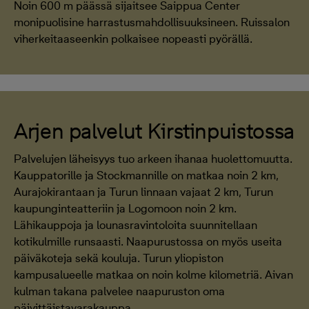
Noin 600 m päässä sijaitsee Saippua Center
monipuolisine harrastusmahdollisuuksineen. Ruissalon
viherkeitaaseenkin polkaisee nopeasti pyörällä.
Arjen palvelut Kirstinpuistossa
Palvelujen läheisyys tuo arkeen ihanaa huolettomuutta.
Kauppatorille ja Stockmannille on matkaa noin 2 km,
Aurajokirantaan ja Turun linnaan vajaat 2 km, Turun
kaupunginteatteriin ja Logomoon noin 2 km.
Lähikauppoja ja lounasravintoloita suunnitellaan
kotikulmille runsaasti. Naapurustossa on myös useita
päiväkoteja sekä kouluja. Turun yliopiston
kampusalueelle matkaa on noin kolme kilometriä. Aivan
kulman takana palvelee naapuruston oma
päivittäistavarakauppa.