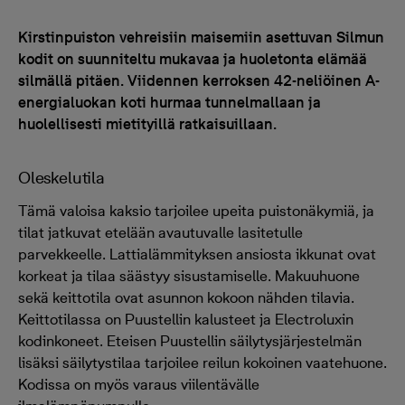
Kirstinpuiston vehreisiin maisemiin asettuvan Silmun
kodit on suunniteltu mukavaa ja huoletonta elämää
silmällä pitäen. Viidennen kerroksen 42-neliöinen A-
energialuokan koti hurmaa tunnelmallaan ja
huolellisesti mietityillä ratkaisuillaan.
Oleskelutila
Tämä valoisa kaksio tarjoilee upeita puistonäkymiä, ja
tilat jatkuvat etelään avautuvalle lasitetulle
parvekkeelle. Lattialämmityksen ansiosta ikkunat ovat
korkeat ja tilaa säästyy sisustamiselle. Makuuhuone
sekä keittotila ovat asunnon kokoon nähden tilavia.
Keittotilassa on Puustellin kalusteet ja Electroluxin
kodinkoneet. Eteisen Puustellin säilytysjärjestelmän
lisäksi säilytystilaa tarjoilee reilun kokoinen vaatehuone.
Kodissa on myös varaus viilentävälle