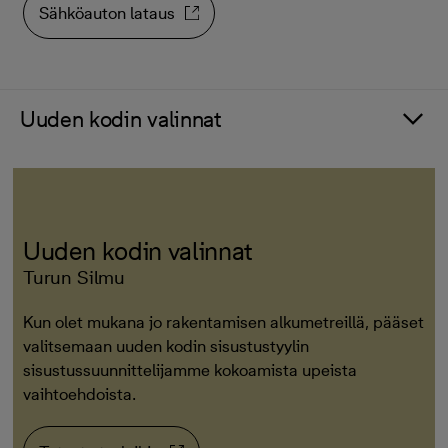
Sähköauton lataus
Uuden kodin valinnat
Uuden kodin valinnat
Turun Silmu
Kun olet mukana jo rakentamisen alkumetreillä, pääset
valitsemaan uuden kodin sisustustyylin
sisustussuunnittelijamme kokoamista upeista
vaihtoehdoista.