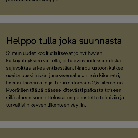
Helppo tulla joka suunnasta
Silmun uudet kodit sijaitsevat jo nyt hyvien
kulkuyhteyksien varrella, ja tulevaisuudessa ratikka
sujuvoittaa arkea entisestään. Naapurustoon kulkee
useita bussilinjoja, juna-asemalle on noin kilometri,
linja-autoasemalle ja Turun satamaan 2,5 kilometriä.
Pyöräillen täältä pääsee kätevästi paikasta toiseen,
sillä alueen suunnittelussa on panostettu toimiviin ja
turvallisiin kevyen liikenteen väyliin.