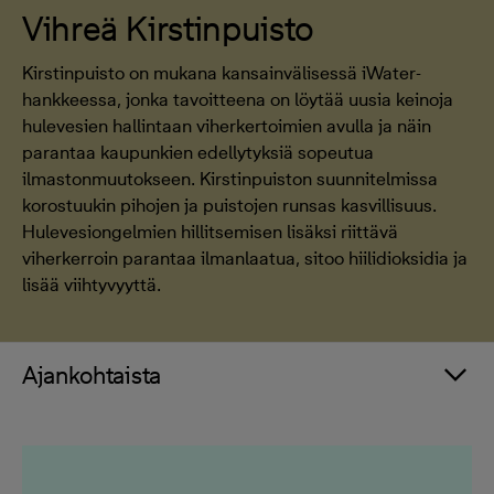
Vihreä Kirstinpuisto
Kirstinpuisto on mukana kansainvälisessä iWater-
hankkeessa, jonka tavoitteena on löytää uusia keinoja
hulevesien hallintaan viherkertoimien avulla ja näin
parantaa kaupunkien edellytyksiä sopeutua
ilmastonmuutokseen. Kirstinpuiston suunnitelmissa
korostuukin pihojen ja puistojen runsas kasvillisuus.
Hulevesiongelmien hillitsemisen lisäksi riittävä
viherkerroin parantaa ilmanlaatua, sitoo hiilidioksidia ja
lisää viihtyvyyttä.
Ajankohtaista