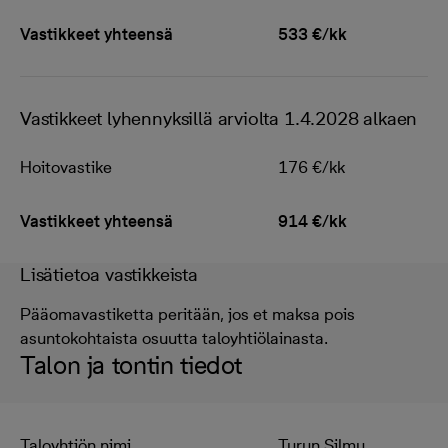
Vastikkeet yhteensä
533 €/kk
Vastikkeet lyhennyksillä arviolta 1.4.2028 alkaen
Hoitovastike
176 €/kk
Vastikkeet yhteensä
914 €/kk
Lisätietoa vastikkeista
Pääomavastiketta peritään, jos et maksa pois
asuntokohtaista osuutta taloyhtiölainasta.
Talon ja tontin tiedot
Taloyhtiön nimi
Turun Silmu