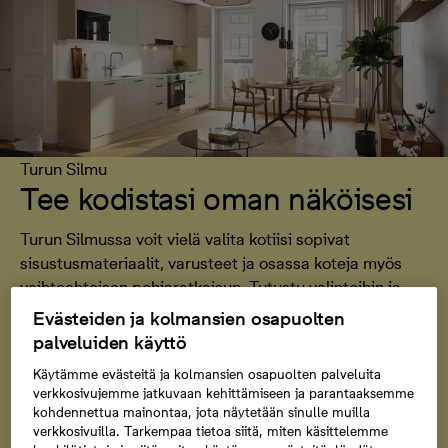
Turun Silmu
Tee kodistasi oman näköisesi
Turun Silmussa voit vielä valita kotiisi sopivat
sisustusmateriaalit, varusteet ja osassa koteja myös
vaihtoehtoisen pohjaratkaisun. Tutustu valintoihin ja
suunnittele koti, joka tuntuu omalta heti ensimmäisestä
Evästeiden ja kolmansien osapuolten
päivästä lähtien.
palveluiden käyttö
Käytämme evästeitä ja kolmansien osapuolten palveluita
verkkosivujemme jatkuvaan kehittämiseen ja parantaaksemme
Tutustu valintoihin
kohdennettua mainontaa, jota näytetään sinulle muilla
verkkosivuilla. Tarkempaa tietoa siitä, miten käsittelemme