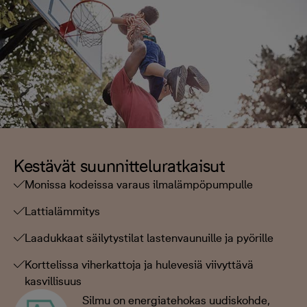
Kestävät suunnitteluratkaisut
Monissa kodeissa varaus ilmalämpöpumpulle
Lattialämmitys
Laadukkaat säilytystilat lastenvaunuille ja pyörille
Korttelissa viherkattoja ja hulevesiä viivyttävä
kasvillisuus
Silmu on energiatehokas uudiskohde,