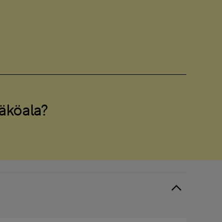
äköala?