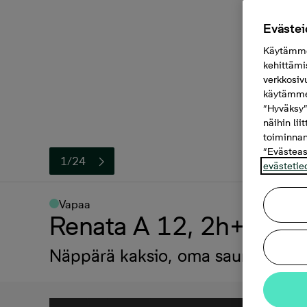
Evästei
Käytämme 
kehittämi
verkkosiv
käytämme 
“Hyväksy”
näihin lii
toiminnan
“Evästeas
1/24
evästetie
Vapaa
Renata A 12, 2h+kt+s,
Näppärä kaksio, oma sauna, vaat