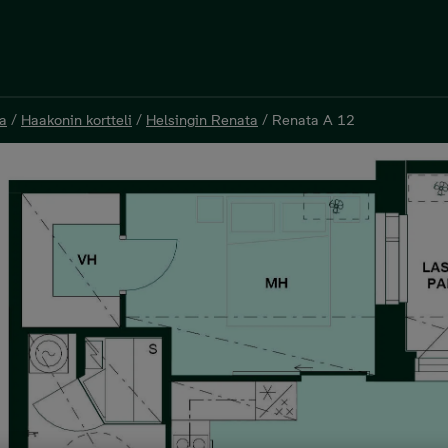
a
/
Haakonin kortteli
/
Helsingin Renata
/
Renata A 12
a
/
Haakonin kortteli
/
Helsingin Renata
/
Renata A 12
 m²