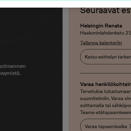
Seuraavat esi
Helsingin Renata
Haakoninlahdenkatu 21
Tallenna kalenteriin
Katso esittelyn tark
 kolmannen
ksymistä.
Varaa henkilökohtai
Tervetuloa tutustumaan
suunnitelmiin. Varaa sin
soittamalla tai sähköpos
Teams-etätapaamiseen. 
Varaa tapaamisaika