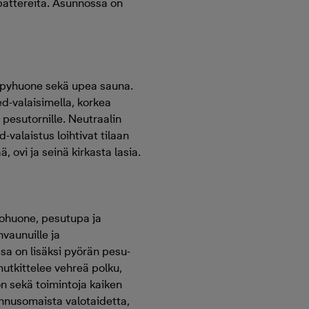
ä pattereita. Asunnossa on
kylpyhuone sekä upea sauna.
ed-valaisimella, korkea
pesutornille. Neutraalin
-valaistus loihtivat tilaan
 ovi ja seinä kirkasta lasia.
hohuone, pesutupa ja
nvaunuille ja
ossa on lisäksi pyörän pesu-
mutkittelee vehreä polku,
on sekä toimintoja kaiken
tunnusomaista valotaidetta,