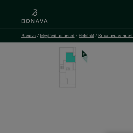
Bonava
/
Myytävät asunnot
/
Helsinki
/
Kruunuvuorenrant
Bonava
/
Myytävät asunnot
/
Helsinki
/
Kruunuvuorenrant
Renata A 12, 2h+kt+s, 49,5
Haakoninlahdenkatu 21 A 12, 00590 Helsinki