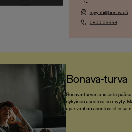
myynti@bonava.fi
0800 05558
Bonava-turva
Bonava-turvan ansiosta pääset 
nykyinen asuntosi on myyty. 
ajan vanhan asuntosi ollessa 