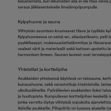
kalustamista, kun ikkunoiden alla ei ole tilaa vievi
varaus jälkiasenteiselle ilmalämpöpumpulle.
Kylpyhuone ja sauna
Viihtyisän asumisen kruunaavat tilava ja tyylikäs 
Kylpyhuoneessa on seinä-wc, allaslaatikosto, peili l
pyykkikaappi, mukavuuslattialämmitys ja tilavaraus 
vaaleat värit ja materiaalit sekä kattoon upotettu led
harmonisen ilmeen. Saunan lauteet ovat tervaleppää,
Yhteistilat ja korttelipiha
Asukkaiden yhteisessä käytössä on talosauna, ker
kuivaushuone, sekä varastotiloja irtaimistolle, laste
ulkoiluvälineille. Pyöräilevien asukkaiden iloksi tal
ja huoltopiste. Kumpuilevan korttelipihan keskellä 
jonka varrelta löytyy viihtyisiä sopukoita ajanvietto
ikäisille asukkaille. Pihapiiriin on luvassa alueelle 