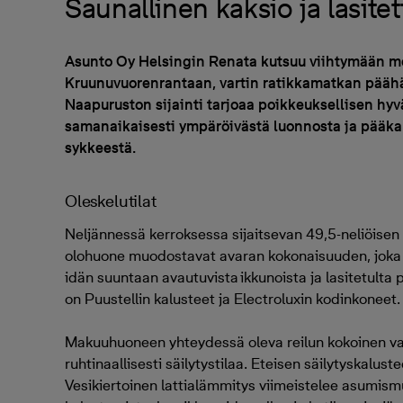
Saunallinen kaksio ja lasite
Asunto Oy Helsingin Renata kutsuu viihtymään m
Kruunuvuorenrantaan, vartin ratikkamatkan päähä
Naapuruston sijainti tarjoaa poikkeuksellisen hy
samanaikaisesti ympäröivästä luonnosta ja pääk
sykkeestä.
Oleskelutilat
Neljännessä kerroksessa sijaitsevan 49,5-neliöisen k
olohuone muodostavat avaran kokonaisuuden, joka 
idän suuntaan avautuvista ikkunoista ja lasitetulta 
on Puustellin kalusteet ja Electroluxin kodinkoneet.
Makuuhuoneen yhteydessä oleva reilun kokoinen v
ruhtinaallisesti säilytystilaa. Eteisen säilytyskalust
Vesikiertoinen lattialämmitys viimeistelee asumis