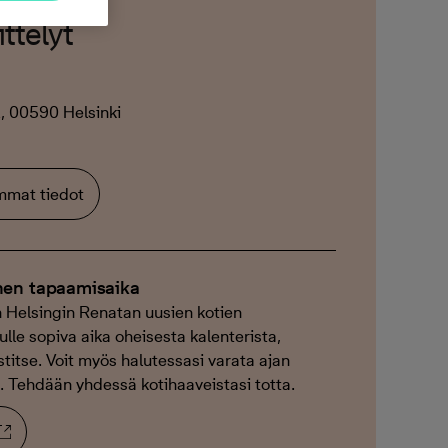
ttelyt
, 00590 Helsinki
emmat tiedot
nen tapaamisaika
 Helsingin Renatan uusien kotien
ulle sopiva aika oheisesta kalenterista,
titse. Voit myös halutessasi varata ajan
Tehdään yhdessä kotihaaveistasi totta.