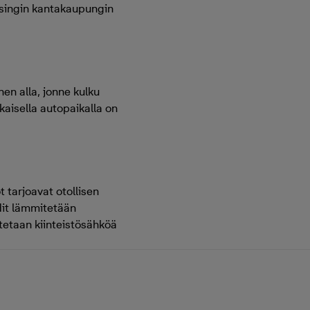
lsingin kantakaupungin
en alla, jonne kulku
kaisella autopaikalla on
 tarjoavat otollisen
odit lämmitetään
itetaan kiinteistösähköä