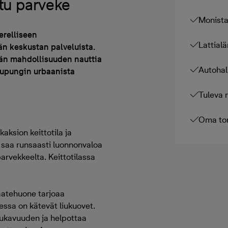
ttu parveke
Monista
erelliseen
Lattialä
n keskustan palveluista.
vän mahdollisuuden nauttia
Autohal
aupungin urbaanista
Tuleva 
Oma ton
aksion keittotila ja
saa runsaasti luonnonvaloa
parvekkeelta. Keittotilassa
aatehuone tarjoaa
eessa on kätevät liukuovet.
mukavuuden ja helpottaa