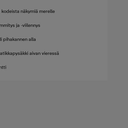
 kodeista näkymiä merelle
mmitys ja -viilennys
li pihakannen alla
ratikkapysäkki aivan vieressä
tti