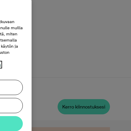
tkuvaan
nulle muilla
itä, miten
itsemalla
 käytön ja
vuston
a
Kerro kiinnostuksesi