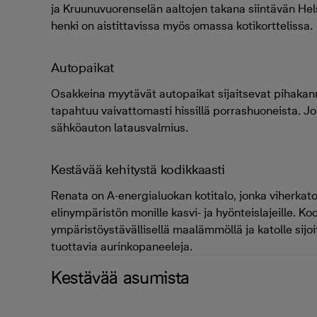
ja Kruunuvuorenselän aaltojen takana siintävän He
henki on aistittavissa myös omassa kotikorttelissa.
Autopaikat
Osakkeina myytävät autopaikat sijaitsevat pihakann
tapahtuu vaivattomasti hissillä porrashuoneista. Jo
sähköauton latausvalmius.
Kestävää kehitystä kodikkaasti
Renata on A-energialuokan kotitalo, jonka viherkatot
elinympäristön monille kasvi- ja hyönteislajeille. K
ympäristöystävällisellä maalämmöllä ja katolle sijo
tuottavia aurinkopaneeleja.
Kestävää asumista