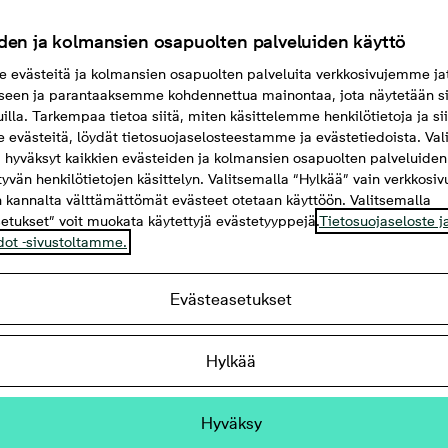
den ja kolmansien osapuolten palveluiden käyttö
evästeitä ja kolmansien osapuolten palveluita verkkosivujemme ja
seen ja parantaaksemme kohdennettua mainontaa, jota näytetään si
uilla. Tarkempaa tietoa siitä, miten käsittelemme henkilötietoja ja si
evästeitä, löydät tietosuojaselosteestamme ja evästetiedoista. Val
 hyväksyt kaikkien evästeiden ja kolmansien osapuolten palveluiden
ttyvän henkilötietojen käsittelyn. Valitsemalla “Hylkää” vain verkkosi
 kannalta välttämättömät evästeet otetaan käyttöön. Valitsemalla
etukset” voit muokata käytettyjä evästetyyppejä.
Tietosuojaseloste j
dot -sivustoltamme.
Evästeasetukset
 49,5 m²
Hylkää
ehuone ja parveke
Hyväksy