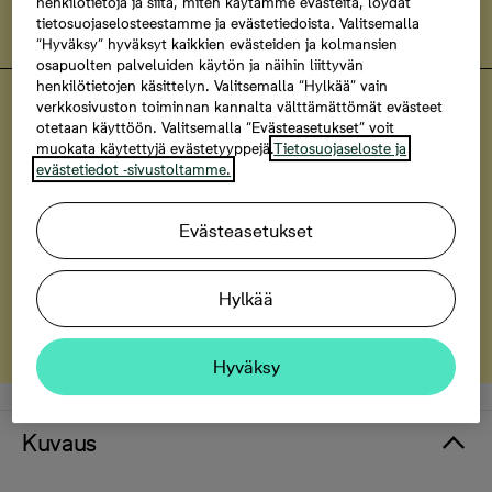
henkilötietoja ja siitä, miten käytämme evästeitä, löydät
Tutustu Bonava-turvaan
tietosuojaselosteestamme ja evästetiedoista. Valitsemalla
“Hyväksy” hyväksyt kaikkien evästeiden ja kolmansien
osapuolten palveluiden käytön ja näihin liittyvän
henkilötietojen käsittelyn. Valitsemalla “Hylkää” vain
Helsingin Renata
verkkosivuston toiminnan kannalta välttämättömät evästeet
Uniikkeja kaksikerroksisia koteja
otetaan käyttöön. Valitsemalla “Evästeasetukset” voit
muokata käytettyjä evästetyyppejä.
Tietosuojaseloste ja
evästetiedot -sivustoltamme.
Tutustu Renatan kaksikerroksisiin koteihin
Evästeasetukset
Helsingin Renata
Haaveena merinäköala?
Hylkää
Kodit, joissa merinäköala
Hyväksy
Kuvaus