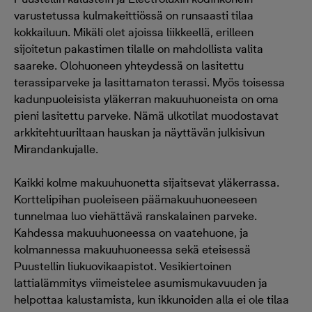
varustetussa kulmakeittiössä on runsaasti tilaa
kokkailuun. Mikäli olet ajoissa liikkeellä, erilleen
sijoitetun pakastimen tilalle on mahdollista valita
saareke. Olohuoneen yhteydessä on lasitettu
terassiparveke ja lasittamaton terassi. Myös toisessa
kadunpuoleisista yläkerran makuuhuoneista on oma
pieni lasitettu parveke. Nämä ulkotilat muodostavat
arkkitehtuuriltaan hauskan ja näyttävän julkisivun
Mirandankujalle.
Kaikki kolme makuuhuonetta sijaitsevat yläkerrassa.
Korttelipihan puoleiseen päämakuuhuoneeseen
tunnelmaa luo viehättävä ranskalainen parveke.
Kahdessa makuuhuoneessa on vaatehuone, ja
kolmannessa makuuhuoneessa sekä eteisessä
Puustellin liukuovikaapistot. Vesikiertoinen
lattialämmitys viimeistelee asumismukavuuden ja
helpottaa kalustamista, kun ikkunoiden alla ei ole tilaa