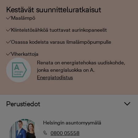
Kestävät suunnitteluratkaisut
Maalämpö
Kiinteistösähköä tuottavat aurinkopaneelit
Osassa kodeista varaus ilmalämpöpumpulle
Viherkattoja
Renata on energiatehokas uudiskohde,
jonka energialuokka on A.
Energiatodistus
Perustiedot
Helsingin asuntomyymälä
0800 05558