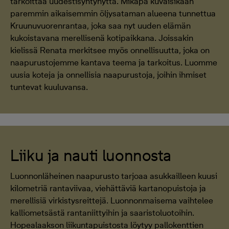
tarkoittaa uudestisyntynyttä. Mikäpä kuvaisikaan
paremmin aikaisemmin öljysataman alueena tunnettua
Kruunuvuorenrantaa, joka saa nyt uuden elämän
kukoistavana merellisenä kotipaikkana. Joissakin
kielissä Renata merkitsee myös onnellisuutta, joka on
naapurustojemme kantava teema ja tarkoitus. Luomme
uusia koteja ja onnellisia naapurustoja, joihin ihmiset
tuntevat kuuluvansa.
Liiku ja nauti luonnosta
Luonnonläheinen naapurusto tarjoaa asukkailleen kuusi
kilometriä rantaviivaa, viehättäviä kartanopuistoja ja
merellisiä virkistysreittejä. Luonnonmaisema vaihtelee
kalliometsästä rantaniittyihin ja saaristoluotoihin.
Hopealaakson liikuntapuistosta löytyy pallokenttien