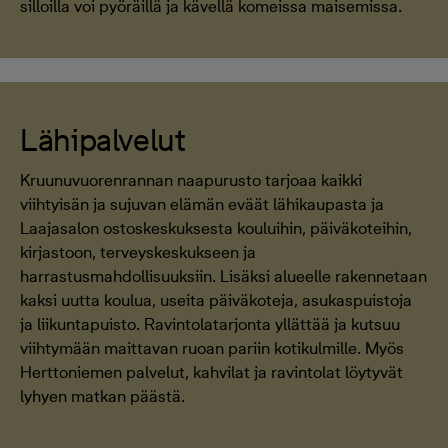
silloilla voi pyöräillä ja kävellä komeissa maisemissa.
Lähipalvelut
Kruunuvuorenrannan naapurusto tarjoaa kaikki
viihtyisän ja sujuvan elämän eväät lähikaupasta ja
Laajasalon ostoskeskuksesta kouluihin, päiväkoteihin,
kirjastoon, terveyskeskukseen ja
harrastusmahdollisuuksiin. Lisäksi alueelle rakennetaan
kaksi uutta koulua, useita päiväkoteja, asukaspuistoja
ja liikuntapuisto. Ravintolatarjonta yllättää ja kutsuu
viihtymään maittavan ruoan pariin kotikulmille. Myös
Herttoniemen palvelut, kahvilat ja ravintolat löytyvät
lyhyen matkan päästä.