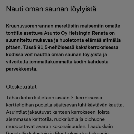
Nauti oman saunan löylyistä
Kruunuvuorenrannan merellisiin maisemiin omalle
tontille asettuva Asunto Oy Helsingin Renata on
suunniteltu mukavaa ja huoletonta elämää silmällä
pitäen. Tässä 91,5-neliöisessä kaksikerroksisessa
kodissa voit nauttia oman saunan löylyistä ja
vilvoitella jommallakummalla kodin kahdesta
parvekkeesta.
Oleskelutilat
Tähän kotiin kuljetaan sisään 3. kerroksessa
korttelipihan puolella sijaitsevan luhtikäytävän kautta.
Asuintilat jakautuvat kahteen kerrokseen, joista
alemmassa keittotila, ruokailutila ja olohuone
muodostavat avaran kokonaisuuden. Laadukkain
Puustellin kalustein ja Electroluxin kodinkonein