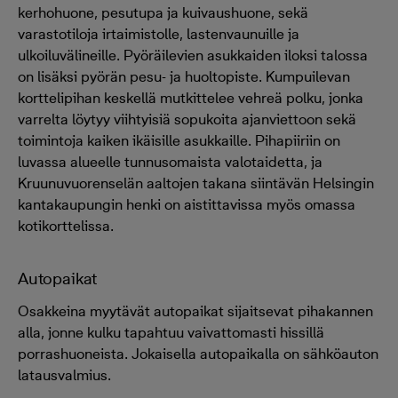
kerhohuone, pesutupa ja kuivaushuone, sekä
varastotiloja irtaimistolle, lastenvaunuille ja
ulkoiluvälineille. Pyöräilevien asukkaiden iloksi talossa
on lisäksi pyörän pesu- ja huoltopiste. Kumpuilevan
korttelipihan keskellä mutkittelee vehreä polku, jonka
varrelta löytyy viihtyisiä sopukoita ajanviettoon sekä
toimintoja kaiken ikäisille asukkaille. Pihapiiriin on
luvassa alueelle tunnusomaista valotaidetta, ja
Kruunuvuorenselän aaltojen takana siintävän Helsingin
kantakaupungin henki on aistittavissa myös omassa
kotikorttelissa.
Autopaikat
Osakkeina myytävät autopaikat sijaitsevat pihakannen
alla, jonne kulku tapahtuu vaivattomasti hissillä
porrashuoneista. Jokaisella autopaikalla on sähköauton
latausvalmius.