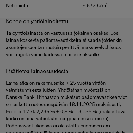
Neliöhinta
6 673 €/m²
Kohde on yhtiölainoitettu
Taloyhtiölainasta on vastuussa jokainen osakas. Jos
lainaa koskevia pääomavastikkeita ei saada joidenkin
asuntojen osalta muutoin perittyä, maksuvelvollisuus
voi langeta viime kädessä muille osakkaille.
Lisätietoa lainaosuudesta
Laina-aika on rakennusaika + 25 vuotta yhtiön
valmistumisesta lukien. Yhtiölainan myöntäjä on
Danske Bank. Hinnaston mukaiset pääomavastikearviot
on laskettu noteerauspäivän 18.11.2025 mukaisesti,
Euribor 12 kk 2,235 % + 0,8 % = 3,035 % (maksettava
korko on aina vähintään marginaalin suuruinen).
Pääomavastikkeessa ei ole otettu huomioon em.
noteerauspäivän jälkeen tapahtuneita koron muutoksia.