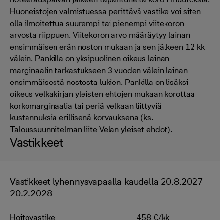
Huoneistojen valmistuessa perittävä vastike voi siten
olla ilmoitettua suurempi tai pienempi viitekoron
arvosta riippuen. Viitekoron arvo määräytyy lainan
ensimmäisen erän noston mukaan ja sen jälkeen 12 kk
välein. Pankilla on yksipuolinen oikeus lainan
marginaalin tarkastukseen 3 vuoden välein lainan
ensimmäisestä nostosta lukien. Pankilla on lisäksi
oikeus velkakirjan yleisten ehtojen mukaan korottaa
korkomarginaalia tai periä velkaan liittyviä
kustannuksia erillisenä korvauksena (ks.
Taloussuunnitelman liite Velan yleiset ehdot).
Vastikkeet
Vastikkeet lyhennysvapaalla kaudella 20.8.2027-
20.2.2028
Hoitovastike
458 €/kk