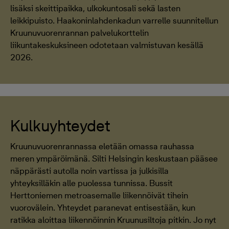
lisäksi skeittipaikka, ulkokuntosali sekä lasten
leikkipuisto. Haakoninlahdenkadun varrelle suunnitellun
Kruunuvuorenrannan palvelukorttelin
liikuntakeskuksineen odotetaan valmistuvan kesällä
2026.
Kulkuyhteydet
Kruunuvuorenrannassa eletään omassa rauhassa
meren ympäröimänä. Silti Helsingin keskustaan pääsee
näppärästi autolla noin vartissa ja julkisilla
yhteyksilläkin alle puolessa tunnissa. Bussit
Herttoniemen metroasemalle liikennöivät tihein
vuorovälein. Yhteydet paranevat entisestään, kun
ratikka aloittaa liikennöinnin Kruunusiltoja pitkin. Jo nyt