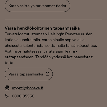
Katso esittelyn tarkemmat tiedot
Varaa henkilökohtainen tapaamisaika
Tervetuloa tutustumaan Helsingin Renatan uusien
kotien suunnitelmiin. Varaa sinulle sopiva aika
oheisesta kalenterista, soittamalla tai sähköpostitse.
Voit myös halutessasi varata ajan Teams-
etätapaamiseen. Tehdään yhdessä kotihaaveistasi
totta.
Varaa tapaamisaika
myynti@bonava.fi
0800 05558