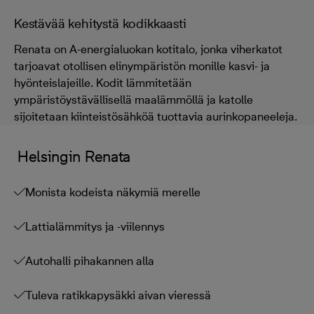
Kestävää kehitystä kodikkaasti
Renata on A-energialuokan kotitalo, jonka viherkatot
tarjoavat otollisen elinympäristön monille kasvi- ja
hyönteislajeille. Kodit lämmitetään
ympäristöystävällisellä maalämmöllä ja katolle
sijoitetaan kiinteistösähköä tuottavia aurinkopaneeleja.
Helsingin Renata
Monista kodeista näkymiä merelle
Lattialämmitys ja -viilennys
Autohalli pihakannen alla
Tuleva ratikkapysäkki aivan vieressä