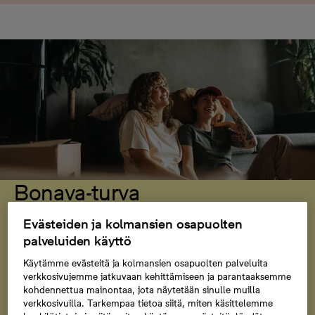
Bonava-turva
Bonava-turvan ansiosta pääset uuteen kotiin
Evästeiden ja kolmansien osapuolten
huolettomin mielin jo ennen kuin nykyinen asuntosi on
palveluiden käyttö
myyty. Maksamme uuden kotisi vastikemaksut jopa
Käytämme evästeitä ja kolmansien osapuolten palveluita
vuoden ajan vanhan asuntosi ollessa myynnissä.
verkkosivujemme jatkuvaan kehittämiseen ja parantaaksemme
kohdennettua mainontaa, jota näytetään sinulle muilla
verkkosivuilla. Tarkempaa tietoa siitä, miten käsittelemme