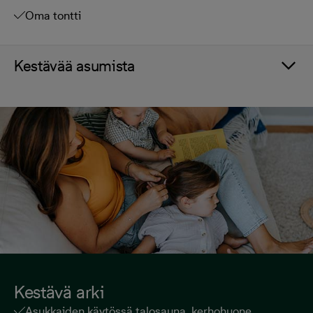
Oma tontti
Kestävää asumista
Kestävä arki
Asukkaiden käytössä talosauna, kerhohuone,