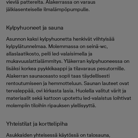
vieviä pattereita. Alakerrassa on varaus
jälkiasenteiselle ilmalämpöpumpulle.
Kylpyhuoneet ja sauna
Asunnon kaksi kylpyhuonetta henkivät viihtyisää
kylpylätunnelmaa. Molemmassa on seinä-wc,
allaslaatikosto, peili led-valaisimella ja
mukavuuslattialämmitys. Yläkerran kylpyhuoneessa on
lisäksi korkea pyykkikaappi ja tilavaraus pesutornille.
Alakerran saunaosasto sopii taas täydellisesti
rentoutumiseen ja hemmotteluun. Saunan lauteet ovat
tervaleppää, ovi kirkasta lasia. Huolella valitut värit ja
materiaalit sekä kattoon upotettu led-valaistus loihtivat
molempiin tiloihin ripauksen ylellisyyttä.
Yhteistilat ja korttelipiha
Asukkaiden yhteisessä käytössä on talosauna,