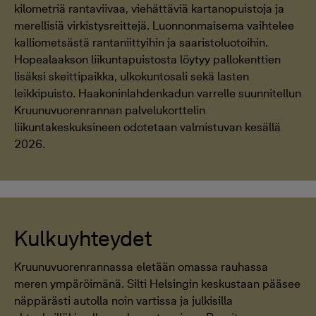
kilometriä rantaviivaa, viehättäviä kartanopuistoja ja
merellisiä virkistysreittejä. Luonnonmaisema vaihtelee
kalliometsästä rantaniittyihin ja saaristoluotoihin.
Hopealaakson liikuntapuistosta löytyy pallokenttien
lisäksi skeittipaikka, ulkokuntosali sekä lasten
leikkipuisto. Haakoninlahdenkadun varrelle suunnitellun
Kruunuvuorenrannan palvelukorttelin
liikuntakeskuksineen odotetaan valmistuvan kesällä
2026.
Kulkuyhteydet
Kruunuvuorenrannassa eletään omassa rauhassa
meren ympäröimänä. Silti Helsingin keskustaan pääsee
näppärästi autolla noin vartissa ja julkisilla