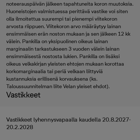
noteerauspäivän jälkeen tapahtuneita koron muutoksia.
Huoneistojen valmistuessa perittävä vastike voi siten
olla ilmoitettua suurempi tai pienempi viitekoron
arvosta riippuen. Viitekoron arvo määräytyy lainan
ensimmäisen erän noston mukaan ja sen jälkeen 12 kk
välein. Pankilla on yksipuolinen oikeus lainan
marginaalin tarkastukseen 3 vuoden välein lainan
ensimmäisestä nostosta lukien. Pankilla on lisäksi
oikeus velkakirjan yleisten ehtojen mukaan korottaa
korkomarginaalia tai periä velkaan liittyviä
kustannuksia erillisenä korvauksena (ks.
Taloussuunnitelman liite Velan yleiset ehdot).
Vastikkeet
Vastikkeet lyhennysvapaalla kaudella 20.8.2027-
20.2.2028