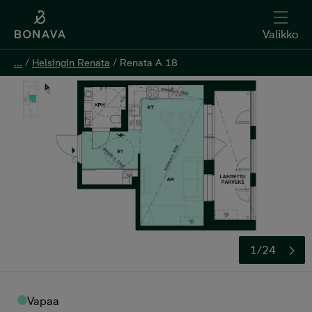
Valikko
...
...
/
/
Helsingin Renata
Helsingin Renata
/
/
Renata A 18
Renata A 18
Kerro kiinnostuksesi
1/24
Vapaa