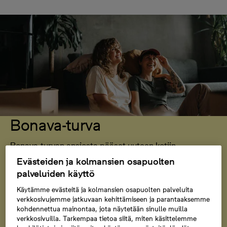
Bonava-turva
Bonava-turvan ansiosta pääset uuteen kotiin
huolettomin mielin jo ennen kuin nykyinen asuntosi on
Evästeiden ja kolmansien osapuolten
myyty. Maksamme uuden kotisi vastikemaksut jopa
palveluiden käyttö
vuoden ajan vanhan asuntosi ollessa myynnissä.
Käytämme evästeitä ja kolmansien osapuolten palveluita
verkkosivujemme jatkuvaan kehittämiseen ja parantaaksemme
kohdennettua mainontaa, jota näytetään sinulle muilla
Tutustu Bonava-turvaan
verkkosivuilla. Tarkempaa tietoa siitä, miten käsittelemme