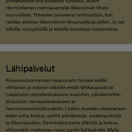
yhteyksilläkin alle puolessa tunnissa. Bussit
Herttoniemen metroasemalle liikennöivät tihein
vuorovälein. Yhteydet paranevat entisestään, kun
ratikka aloittaa liikennöinnin Kruunusiltoja pitkin. Jo nyt
silloilla voi pyöräillä ja kävellä komeissa maisemissa.
Lähipalvelut
Kruunuvuorenrannan naapurusto tarjoaa kaikki
viihtyisän ja sujuvan elämän eväät lähikaupasta ja
Laajasalon ostoskeskuksesta kouluihin, päiväkoteihin,
kirjastoon, terveyskeskukseen ja
harrastusmahdollisuuksiin. Lisäksi alueelle rakennetaan
kaksi uutta koulua, useita päiväkoteja, asukaspuistoja
ja liikuntapuisto. Ravintolatarjonta yllättää ja kutsuu
viihtymään maittavan ruoan pariin kotikulmille. Myös