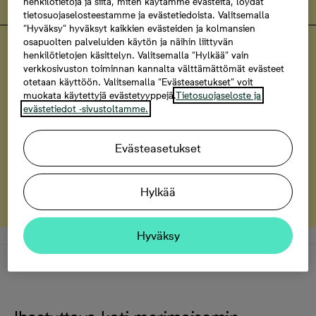
henkilötietoja ja siitä, miten käytämme evästeitä, löydät
tietosuojaselosteestamme ja evästetiedoista. Valitsemalla
“Hyväksy” hyväksyt kaikkien evästeiden ja kolmansien
osapuolten palveluiden käytön ja näihin liittyvän
Helsingin Renata
henkilötietojen käsittelyn. Valitsemalla “Hylkää” vain
Uniikkeja kaksikerroksisia koteja
verkkosivuston toiminnan kannalta välttämättömät evästeet
otetaan käyttöön. Valitsemalla “Evästeasetukset” voit
Tutustu Renatan kaksikerroksisiin koteihin
muokata käytettyjä evästetyyppejä.
Tietosuojaseloste ja
evästetiedot -sivustoltamme.
Helsingin Renata
Evästeasetukset
Haaveena merinäköala?
Kodit, joissa merinäköala
Hylkää
Hyväksy
Kuvaus