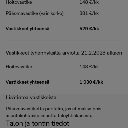
Hoitovastike
148 €/kk
Pääomavastike (vain korko)
381 €/kk
Vastikkeet yhteensä
529 €/kk
Vastikkeet lyhennyksillä arviolta 21.2.2028 alkaen
Hoitovastike
148 €/kk
Vastikkeet yhteensä
1 030 €/kk
Lisätietoa vastikkeista
Pääomavastiketta peritään, jos et maksa pois
asuntokohtaista osuutta taloyhtiölainasta.
Talon ja tontin tiedot