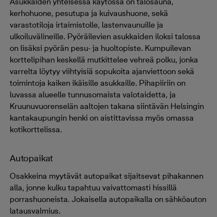
Asukkaiden yhteisessä käytössä on talosauna,
kerhohuone, pesutupa ja kuivaushuone, sekä
varastotiloja irtaimistolle, lastenvaunuille ja
ulkoiluvälineille. Pyöräilevien asukkaiden iloksi talossa
on lisäksi pyörän pesu- ja huoltopiste. Kumpuilevan
korttelipihan keskellä mutkittelee vehreä polku, jonka
varrelta löytyy viihtyisiä sopukoita ajanviettoon sekä
toimintoja kaiken ikäisille asukkaille. Pihapiiriin on
luvassa alueelle tunnusomaista valotaidetta, ja
Kruunuvuorenselän aaltojen takana siintävän Helsingin
kantakaupungin henki on aistittavissa myös omassa
kotikorttelissa.
Autopaikat
Osakkeina myytävät autopaikat sijaitsevat pihakannen
alla, jonne kulku tapahtuu vaivattomasti hissillä
porrashuoneista. Jokaisella autopaikalla on sähköauton
latausvalmius.