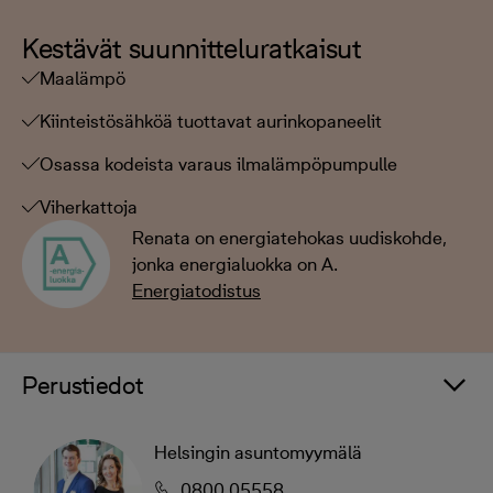
Kestävät suunnitteluratkaisut
Maalämpö
Kiinteistösähköä tuottavat aurinkopaneelit
Osassa kodeista varaus ilmalämpöpumpulle
Viherkattoja
Renata on energiatehokas uudiskohde,
jonka energialuokka on A.
Energiatodistus
Perustiedot
Helsingin asuntomyymälä
0800 05558