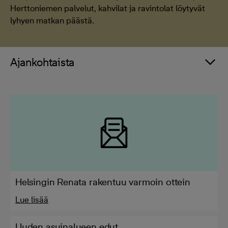
Herttoniemen palvelut, kahvilat ja ravintolat löytyvät
lyhyen matkan päästä.
Ajankohtaista
Helsingin Renata rakentuu varmoin ottein
Lue lisää
Uuden asuinalueen edut