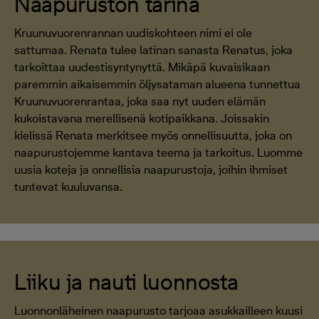
Naapuruston tarina
Kruunuvuorenrannan uudiskohteen nimi ei ole
sattumaa. Renata tulee latinan sanasta Renatus, joka
tarkoittaa uudestisyntynyttä. Mikäpä kuvaisikaan
paremmin aikaisemmin öljysataman alueena tunnettua
Kruunuvuorenrantaa, joka saa nyt uuden elämän
kukoistavana merellisenä kotipaikkana. Joissakin
kielissä Renata merkitsee myös onnellisuutta, joka on
naapurustojemme kantava teema ja tarkoitus. Luomme
uusia koteja ja onnellisia naapurustoja, joihin ihmiset
tuntevat kuuluvansa.
Liiku ja nauti luonnosta
Luonnonläheinen naapurusto tarjoaa asukkailleen kuusi