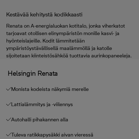
Kestävää kehitystä kodikkaasti
Renata on A-energialuokan kotitalo, jonka viherkatot
tarjoavat otollisen elinympäristön monille kasvi- ja
hyönteislajeille. Kodit lämmitetään
ympäristöystävällisellä maalämmöllä ja katolle
sijoitetaan kiinteistösähköä tuottavia aurinkopaneeleja.
Helsingin Renata
Monista kodeista näkymiä merelle
Lattialämmitys ja -viilennys
Autohalli pihakannen alla
Tuleva ratikkapysäkki aivan vieressä