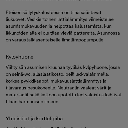
Eteisen säilytyskalusteessa on tilaa säästävät
liukuovet. Vesikiertoinen lattialämmitys viimeistelee
asumismukavuuden ja helpottaa kalustamista, kun
ikkunoiden alla ei ole tilaa vieviä pattereita. Asunnossa
on varaus jälkiasenteiselle ilmalämpöpumpulle.
Kylpyhuone
Viihtyisän asumisen kruunaa tyylikäs kylpyhuone, jossa
on seinä-wc, allaslaatikosto, peili led-valaisimella,
korkea pyykkikaappi, mukavuuslattialämmitys ja
tilavaraus pesukoneelle. Neutraalin vaaleat värit ja
materiaalit sekä kattoon upotettu led-valaistus loihtivat
tilaan harmonisen ilmeen.
Yhteistilat ja korttelipiha