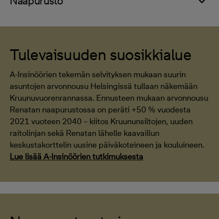
Naapurusto
Tulevaisuuden suosikkialue
A-Insinöörien tekemän selvityksen mukaan suurin
asuntojen arvonnousu Helsingissä tullaan näkemään
Kruunuvuorenrannassa. Ennusteen mukaan arvonnousu
Renatan naapurustossa on peräti +50 % vuodesta
2021 vuoteen 2040 – kiitos Kruununsiltojen, uuden
raitolinjan sekä Renatan lähelle kaavaillun
keskustakorttelin uusine päiväkoteineen ja kouluineen.
Lue lisää A-Insinöörien tutkimuksesta