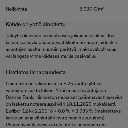
Neliöhinta
8 637 €/m²
Kohde on yhtiölainoitettu
Taloyhtiölainasta on vastuussa jokainen osakas. Jos
lainaa koskevia pääomavastikkeita ei saada joidenkin
asuntojen osalta muutoin perittyä, maksuvelvollisuus
voi langeta viime kädessä muille osakkaille.
Lisätietoa lainaosuudesta
Laina-aika on rakennusaika + 25 vuotta yhtiön
valmistumisesta lukien. Yhtiölainan myöntäjä on
Danske Bank. Hinnaston mukaiset pääomavastikearviot
on laskettu noteerauspäivän 18.11.2025 mukaisesti,
Euribor 12 kk 2,235 % + 0,8 % = 3,035 % (maksettava
korko on aina vähintään marginaalin suuruinen).
Pääomavastikkeessa ei ole otettu huomioon em.