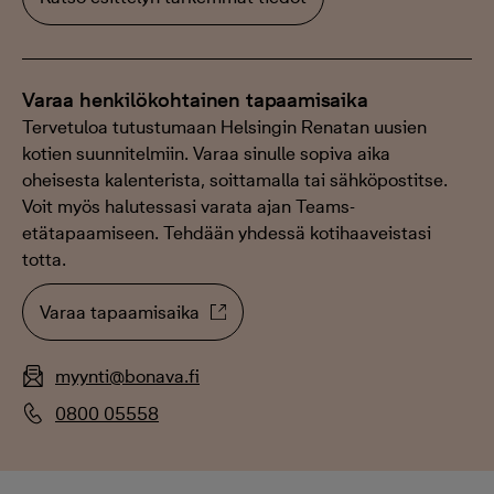
Varaa henkilökohtainen tapaamisaika
Tervetuloa tutustumaan Helsingin Renatan uusien
kotien suunnitelmiin. Varaa sinulle sopiva aika
oheisesta kalenterista, soittamalla tai sähköpostitse.
Voit myös halutessasi varata ajan Teams-
etätapaamiseen. Tehdään yhdessä kotihaaveistasi
totta.
Varaa tapaamisaika
myynti@bonava.fi
0800 05558