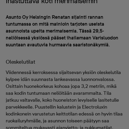
Ihastuttava koti merimaisemin
Asunto Oy Helsingin Renatan sijainti rannan
tuntumassa on mitä mainioin tarjoten useista
asunnoista upeita merimaisemia. Tässä 29,5-
neliöisessä yksiössä pääset ihailemaan Varisluodon
suuntaan avautuvia hurmaavia saaristonäkymiä.
Oleskelutilat
Viidennessä kerroksessa sijaitsevan yksiön oleskelutila
kylpee idän suunnasta lankeavassa luonnonvalossa.
Osittain huonekorkeus kohoaa jopa 3,2 metriin, mikä
saa kodin tuntumaan neliöitään avarammalta. Tila
jatkuu valtavalle, koko huoneiston levyiselle lasitetulle
parvekkeelle. Puustellin kalustein ja Electroluxin
kodinkonein varustetun keittotilan edessä on hyvin tilaa
ruokailuryhmälle, ja asunnon toiseen päätyyn saa
sommiteltua mukavasti ajanvietto- ja nukkumatilat.