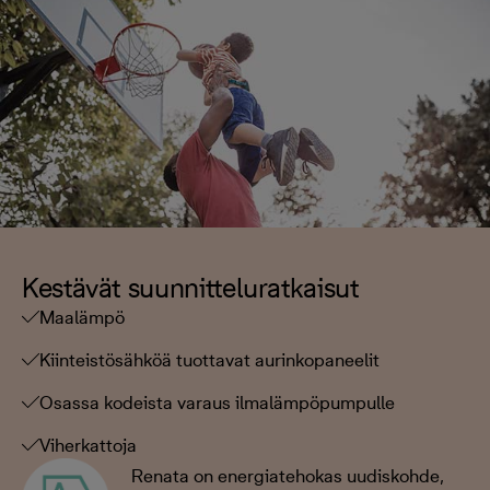
Kestävät suunnitteluratkaisut
Maalämpö
Kiinteistösähköä tuottavat aurinkopaneelit
Osassa kodeista varaus ilmalämpöpumpulle
Viherkattoja
Renata on energiatehokas uudiskohde,