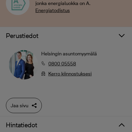
jonka energialuokka on A.
Energiatodistus
Perustiedot
Helsingin asuntomyymälä
0800 05558
Kerro kiinnostuksesi
Jaa sivu
Hintatiedot