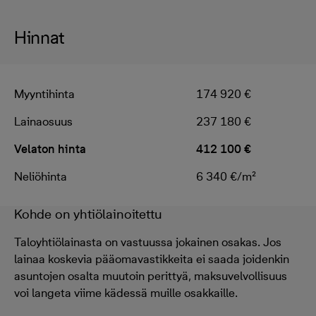
Hinnat
Myyntihinta
174 920 €
Lainaosuus
237 180 €
Velaton hinta
412 100 €
Neliöhinta
6 340 €/m²
Kohde on yhtiölainoitettu
Taloyhtiölainasta on vastuussa jokainen osakas. Jos
lainaa koskevia pääomavastikkeita ei saada joidenkin
asuntojen osalta muutoin perittyä, maksuvelvollisuus
voi langeta viime kädessä muille osakkaille.