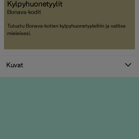
Kylpyhuonetyylit
Bonava-kodit
Tutustu Bonava-kotien kylpyhuonetyyleihin ja valitse
mieleisesi.
Kuvat