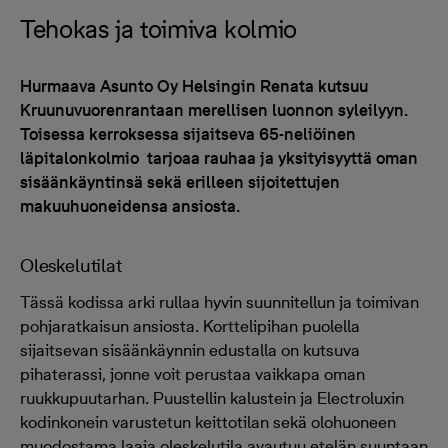
Tehokas ja toimiva kolmio
Hurmaava Asunto Oy Helsingin Renata kutsuu
Kruunuvuorenrantaan merellisen luonnon syleilyyn.
Toisessa kerroksessa sijaitseva 65-neliöinen
läpitalonkolmio tarjoaa rauhaa ja yksityisyyttä oman
sisäänkäyntinsä sekä erilleen sijoitettujen
makuuhuoneidensa ansiosta.
Oleskelutilat
Tässä kodissa arki rullaa hyvin suunnitellun ja toimivan
pohjaratkaisun ansiosta. Korttelipihan puolella
sijaitsevan sisäänkäynnin edustalla on kutsuva
pihaterassi, jonne voit perustaa vaikkapa oman
ruukkupuutarhan. Puustellin kalustein ja Electroluxin
kodinkonein varustetun keittotilan sekä olohuoneen
muodostama laaja oleskelutila avautuu etelän suuntaan