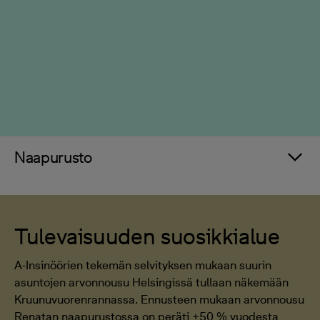
Naapurusto
Tulevaisuuden suosikkialue
A-Insinöörien tekemän selvityksen mukaan suurin
asuntojen arvonnousu Helsingissä tullaan näkemään
Kruunuvuorenrannassa. Ennusteen mukaan arvonnousu
Renatan naapurustossa on peräti +50 % vuodesta