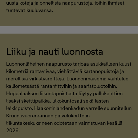
uusia koteja ja onnellisia naapurustoja, joihin ihmiset
tuntevat kuuluvansa.
Liiku ja nauti luonnosta
Luonnonläheinen naapurusto tarjoaa asukkailleen kuusi
kilometriä rantaviivaa, viehättäviä kartanopuistoja ja
merellisiä virkistysreittejä. Luonnonmaisema vaihtelee
kalliometsästä rantaniittyihin ja saaristoluotoihin.
Hopealaakson liikuntapuistosta löytyy pallokenttien
lisäksi skeittipaikka, ulkokuntosali sekä lasten
leikkipuisto. Haakoninlahdenkadun varrelle suunnitellun
Kruunuvuorenrannan palvelukorttelin
liikuntakeskuksineen odotetaan valmistuvan kesällä
2026.