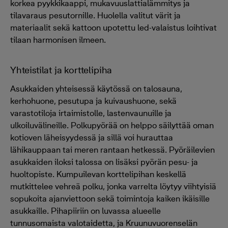
korkea pyykkikaappi, mukavuuslattialämmitys ja
tilavaraus pesutornille. Huolella valitut värit ja
materiaalit sekä kattoon upotettu led-valaistus loihtivat
tilaan harmonisen ilmeen.
Yhteistilat ja korttelipiha
Asukkaiden yhteisessä käytössä on talosauna,
kerhohuone, pesutupa ja kuivaushuone, sekä
varastotiloja irtaimistolle, lastenvaunuille ja
ulkoiluvälineille. Polkupyörää on helppo säilyttää oman
kotioven läheisyydessä ja sillä voi hurauttaa
lähikauppaan tai meren rantaan hetkessä. Pyöräilevien
asukkaiden iloksi talossa on lisäksi pyörän pesu- ja
huoltopiste. Kumpuilevan korttelipihan keskellä
mutkittelee vehreä polku, jonka varrelta löytyy viihtyisiä
sopukoita ajanviettoon sekä toimintoja kaiken ikäisille
asukkaille. Pihapiiriin on luvassa alueelle
tunnusomaista valotaidetta, ja Kruunuvuorenselän