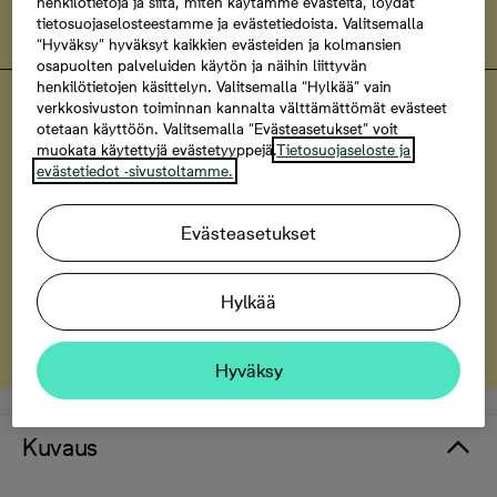
henkilötietoja ja siitä, miten käytämme evästeitä, löydät
Tutustu Bonava-turvaan
tietosuojaselosteestamme ja evästetiedoista. Valitsemalla
“Hyväksy” hyväksyt kaikkien evästeiden ja kolmansien
osapuolten palveluiden käytön ja näihin liittyvän
henkilötietojen käsittelyn. Valitsemalla “Hylkää” vain
Helsingin Renata
verkkosivuston toiminnan kannalta välttämättömät evästeet
Uniikkeja kaksikerroksisia koteja
otetaan käyttöön. Valitsemalla “Evästeasetukset” voit
muokata käytettyjä evästetyyppejä.
Tietosuojaseloste ja
evästetiedot -sivustoltamme.
Tutustu Renatan kaksikerroksisiin koteihin
Evästeasetukset
Helsingin Renata
Haaveena merinäköala?
Hylkää
Kodit, joissa merinäköala
Hyväksy
Kuvaus