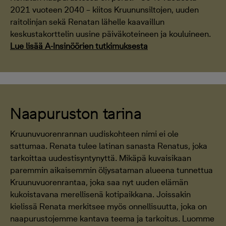
2021 vuoteen 2040 – kiitos Kruununsiltojen, uuden
raitolinjan sekä Renatan lähelle kaavaillun
keskustakorttelin uusine päiväkoteineen ja kouluineen.
Lue lisää A-Insinöörien tutkimuksesta
Naapuruston tarina
Kruunuvuorenrannan uudiskohteen nimi ei ole
sattumaa. Renata tulee latinan sanasta Renatus, joka
tarkoittaa uudestisyntynyttä. Mikäpä kuvaisikaan
paremmin aikaisemmin öljysataman alueena tunnettua
Kruunuvuorenrantaa, joka saa nyt uuden elämän
kukoistavana merellisenä kotipaikkana. Joissakin
kielissä Renata merkitsee myös onnellisuutta, joka on
naapurustojemme kantava teema ja tarkoitus. Luomme