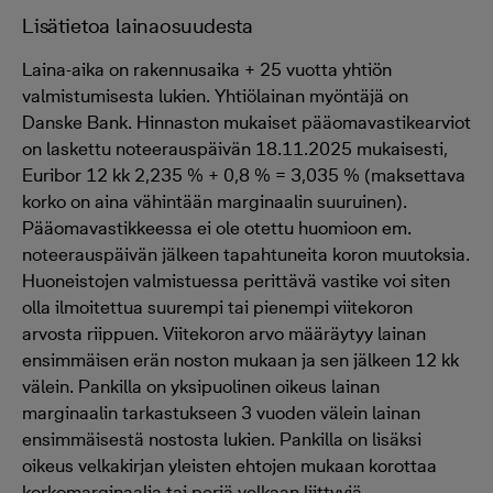
Lisätietoa lainaosuudesta
Laina-aika on rakennusaika + 25 vuotta yhtiön
valmistumisesta lukien. Yhtiölainan myöntäjä on
Danske Bank. Hinnaston mukaiset pääomavastikearviot
on laskettu noteerauspäivän 18.11.2025 mukaisesti,
Euribor 12 kk 2,235 % + 0,8 % = 3,035 % (maksettava
korko on aina vähintään marginaalin suuruinen).
Pääomavastikkeessa ei ole otettu huomioon em.
noteerauspäivän jälkeen tapahtuneita koron muutoksia.
Huoneistojen valmistuessa perittävä vastike voi siten
olla ilmoitettua suurempi tai pienempi viitekoron
arvosta riippuen. Viitekoron arvo määräytyy lainan
ensimmäisen erän noston mukaan ja sen jälkeen 12 kk
välein. Pankilla on yksipuolinen oikeus lainan
marginaalin tarkastukseen 3 vuoden välein lainan
ensimmäisestä nostosta lukien. Pankilla on lisäksi
oikeus velkakirjan yleisten ehtojen mukaan korottaa
korkomarginaalia tai periä velkaan liittyviä