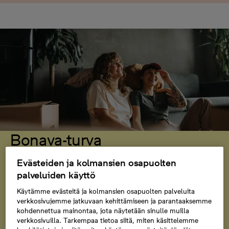
Bonava-turva
Bonava-turvan ansiosta pääset uuteen kotiin
Evästeiden ja kolmansien osapuolten
huolettomin mielin jo ennen kuin nykyinen asuntosi on
palveluiden käyttö
myyty. Maksamme uuden kotisi vastikemaksut jopa
Käytämme evästeitä ja kolmansien osapuolten palveluita
vuoden ajan vanhan asuntosi ollessa myynnissä.
verkkosivujemme jatkuvaan kehittämiseen ja parantaaksemme
kohdennettua mainontaa, jota näytetään sinulle muilla
verkkosivuilla. Tarkempaa tietoa siitä, miten käsittelemme