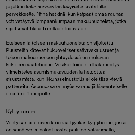
ja jatkuu koko huoneiston levyiselle lasitetulle
parvekkeelle. Niinä hetkinä, kun kaipaat omaa rauhaa,
voit vetäytyä jompaankumpaan makuuhuoneista, jotka
sijaitsevat fiksusti erillään toisistaan.
Eteiseen ja toiseen makuuhuoneista on sijoitettu
Puustellin kätevät liukuovelliset säilytyskalusteet ja
toisen makuuhuoneen yhteydessä on mukavan
kokoinen vaatehuone. Vesikiertoinen lattialämmitys
viimeistelee asumismukavuuden ja helpottaa
sisustamista, kun ikkunaseinustoilla ei ole tilaa vieviä
pattereita. Asunnossa on myös varaus jälkiasenteiselle
ilmalämpöpumpulle.
Kylpyhuone
Viihtyisän asumisen kruunaa tyylikäs kylpyhuone, jossa
on seinä-wc, allaslaatikosto, peili led-valaisimella,