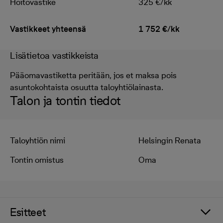
Hoitovastike
325 €/kk
Vastikkeet yhteensä
1 752 €/kk
Lisätietoa vastikkeista
Pääomavastiketta peritään, jos et maksa pois
asuntokohtaista osuutta taloyhtiölainasta.
Talon ja tontin tiedot
Taloyhtiön nimi
Helsingin Renata
Tontin omistus
Oma
Esitteet