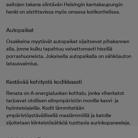
aaltojen takana siintävän Helsingin kantakaupungin
henki on aistittavissa myös omassa kotikorttelissa.
Autopaikat
Osakkeina myytävät autopaikat sijaitsevat pihakannen
alla, jonne kulku tapahtuu vaivattomasti hissillä
porrashuoneista. Jokaisella autopaikalla on sähköauton
latausvalmius.
Kestävää kehitystä kodikkaasti
Renata on A-energialuokan kotitalo, jonka viherkatot
tarjoavat otollisen elinympäristön monille kasvi- ja
hyönteislajeille. Kodit lämmitetään
ympäristöystävällisellä maalämmöllä ja katolle
sijoitetaan kiinteistösähköä tuottavia aurinkopaneeleja.