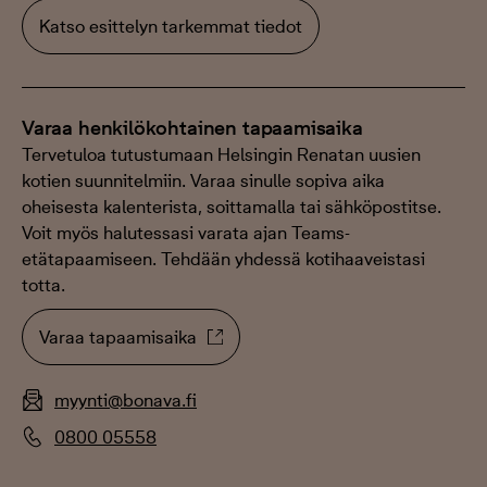
Katso esittelyn tarkemmat tiedot
Varaa henkilökohtainen tapaamisaika
Tervetuloa tutustumaan Helsingin Renatan uusien
kotien suunnitelmiin. Varaa sinulle sopiva aika
oheisesta kalenterista, soittamalla tai sähköpostitse.
Voit myös halutessasi varata ajan Teams-
etätapaamiseen. Tehdään yhdessä kotihaaveistasi
totta.
Varaa tapaamisaika
myynti@bonava.fi
0800 05558