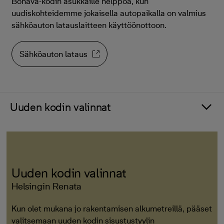
Bonava-kodin asukkaille helppoa, kun
uudiskohteidemme jokaisella autopaikalla on valmius
sähköauton latauslaitteen käyttöönottoon.
Sähköauton lataus
Uuden kodin valinnat
Uuden kodin valinnat
Helsingin Renata
Kun olet mukana jo rakentamisen alkumetreillä, pääset
valitsemaan uuden kodin sisustustyylin