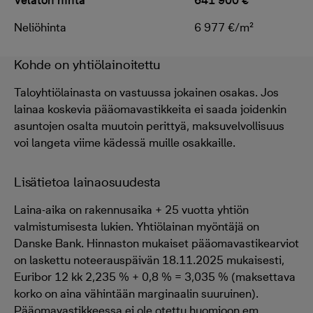
Velaton hinta
641 900 €
Neliöhinta
6 977 €/m²
Kohde on yhtiölainoitettu
Taloyhtiölainasta on vastuussa jokainen osakas. Jos
lainaa koskevia pääomavastikkeita ei saada joidenkin
asuntojen osalta muutoin perittyä, maksuvelvollisuus
voi langeta viime kädessä muille osakkaille.
Lisätietoa lainaosuudesta
Laina-aika on rakennusaika + 25 vuotta yhtiön
valmistumisesta lukien. Yhtiölainan myöntäjä on
Danske Bank. Hinnaston mukaiset pääomavastikearviot
on laskettu noteerauspäivän 18.11.2025 mukaisesti,
Euribor 12 kk 2,235 % + 0,8 % = 3,035 % (maksettava
korko on aina vähintään marginaalin suuruinen).
Pääomavastikkeessa ei ole otettu huomioon em.