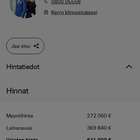
0800 05558
Kerro kiinnostuksesi
Jaa sivu
Hintatiedot
Hinnat
Myyntihinta
272 060 €
Lainaosuus
369 840 €