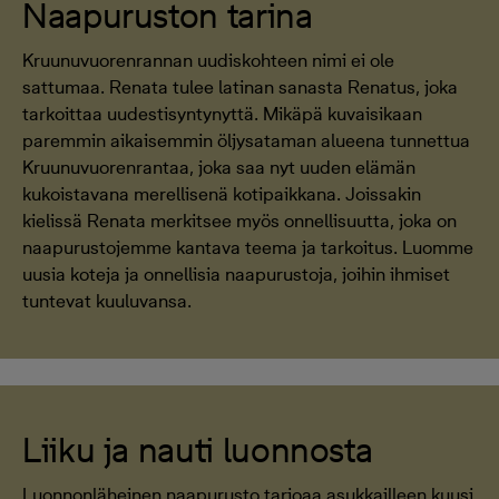
Naapuruston tarina
Kruunuvuorenrannan uudiskohteen nimi ei ole
sattumaa. Renata tulee latinan sanasta Renatus, joka
tarkoittaa uudestisyntynyttä. Mikäpä kuvaisikaan
paremmin aikaisemmin öljysataman alueena tunnettua
Kruunuvuorenrantaa, joka saa nyt uuden elämän
kukoistavana merellisenä kotipaikkana. Joissakin
kielissä Renata merkitsee myös onnellisuutta, joka on
naapurustojemme kantava teema ja tarkoitus. Luomme
uusia koteja ja onnellisia naapurustoja, joihin ihmiset
tuntevat kuuluvansa.
Liiku ja nauti luonnosta
Luonnonläheinen naapurusto tarjoaa asukkailleen kuusi