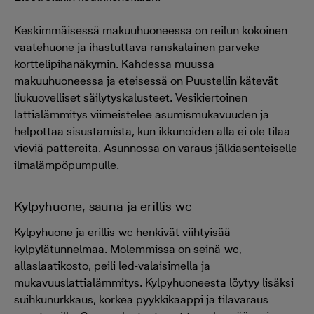
Keskimmäisessä makuuhuoneessa on reilun kokoinen
vaatehuone ja ihastuttava ranskalainen parveke
korttelipihanäkymin. Kahdessa muussa
makuuhuoneessa ja eteisessä on Puustellin kätevät
liukuovelliset säilytyskalusteet. Vesikiertoinen
lattialämmitys viimeistelee asumismukavuuden ja
helpottaa sisustamista, kun ikkunoiden alla ei ole tilaa
vieviä pattereita. Asunnossa on varaus jälkiasenteiselle
ilmalämpöpumpulle.
Kylpyhuone, sauna ja erillis-wc
Kylpyhuone ja erillis-wc henkivät viihtyisää
kylpylätunnelmaa. Molemmissa on seinä-wc,
allaslaatikosto, peili led-valaisimella ja
mukavuuslattialämmitys. Kylpyhuoneesta löytyy lisäksi
suihkunurkkaus, korkea pyykkikaappi ja tilavaraus