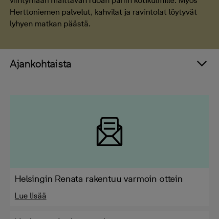
viihtymään maittavan ruoan pariin kotikulmille. Myös
Herttoniemen palvelut, kahvilat ja ravintolat löytyvät
lyhyen matkan päästä.
Ajankohtaista
Helsingin Renata rakentuu varmoin ottein
Lue lisää