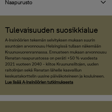
Naapurusto
Tulevaisuuden suosikkialue
A-Insinöörien tekemän selvityksen mukaan suurin
asuntojen arvonnousu Helsingissä tullaan näkemään
Kruunuvuorenrannassa. Ennusteen mukaan arvonnousu
Renatan naapurustossa on peräti +50 % vuodesta
2021 vuoteen 2040 – kiitos Kruununsiltojen, uuden
raitolinjan sekä Renatan lähelle kaavaillun
keskustakorttelin uusine päiväkoteineen ja kouluineen.
Lue lisää A-Insinöörien tutkimuksesta