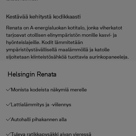
Kestävää kehitystä kodikkaasti
Renata on A-energialuokan kotitalo, jonka viherkatot
tarjoavat otollisen elinympäristön monille kasvi- ja
hyönteislajeille. Kodit lämmitetään
ympäristöystävällisellä maalämmöllä ja katolle
sijoitetaan kiinteistösähköä tuottavia aurinkopaneeleja.
Helsingin Renata
Monista kodeista näkymiä merelle
Lattialämmitys ja -viilennys
Autohalli pihakannen alla
Tuleva ratikkapysäkki aivan vieressä