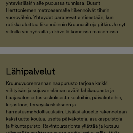
yhteyksilläkin alle puolessa tunnissa. Bussit
Herttoniemen metroasemalle liikennöivät tihein
vuorovälein. Yhteydet paranevat entisestään, kun
ratikka aloittaa liikennöinnin Kruunusiltoja pitkin. Jo nyt
silloilla voi pyöräillä ja kävellä komeissa maisemissa.
Lähipalvelut
Kruunuvuorenrannan naapurusto tarjoaa kaikki
viihtyisän ja sujuvan elämän eväät lähikaupasta ja
Laajasalon ostoskeskuksesta kouluihin, päiväkoteihin,
kirjastoon, terveyskeskukseen ja
harrastusmahdollisuuksiin. Lisäksi alueelle rakennetaan
kaksi uutta koulua, useita päiväkoteja, asukaspuistoja
ja liikuntapuisto. Ravintolatarjonta yllättää ja kutsuu