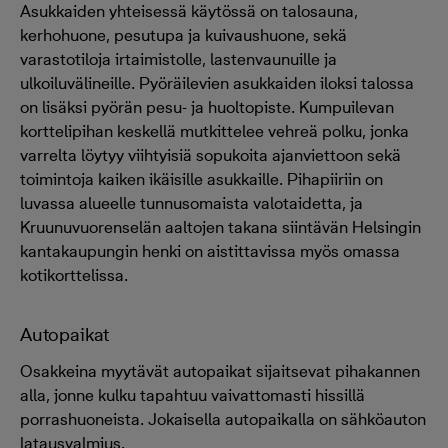
Asukkaiden yhteisessä käytössä on talosauna,
kerhohuone, pesutupa ja kuivaushuone, sekä
varastotiloja irtaimistolle, lastenvaunuille ja
ulkoiluvälineille. Pyöräilevien asukkaiden iloksi talossa
on lisäksi pyörän pesu- ja huoltopiste. Kumpuilevan
korttelipihan keskellä mutkittelee vehreä polku, jonka
varrelta löytyy viihtyisiä sopukoita ajanviettoon sekä
toimintoja kaiken ikäisille asukkaille. Pihapiiriin on
luvassa alueelle tunnusomaista valotaidetta, ja
Kruunuvuorenselän aaltojen takana siintävän Helsingin
kantakaupungin henki on aistittavissa myös omassa
kotikorttelissa.
Autopaikat
Osakkeina myytävät autopaikat sijaitsevat pihakannen
alla, jonne kulku tapahtuu vaivattomasti hissillä
porrashuoneista. Jokaisella autopaikalla on sähköauton
latausvalmius.