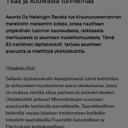
Tilaa ja kodikasta tunnelmaa
Asunto Oy Helsingin Renata tuo Kruunuvuorenrannan
merellisiin maisemiin koteja, joissa nautitaan
ympäröivän luonnon kauneudesta, raikkaasta
merituulesta ja asumisen huolettomuudesta. Tämä
92-neliöinen läpitalonkoti tarjoaa asumisen
avaruutta ja mietittyjä yksityiskohtia.
Oleskelutilat
Selkeän läpitalonkodin keskipisteenä toimii keittotilan
ja olohuoneen muodostama avara oleskelualue, jossa
on mukava viettää aikaa perheen ja ystävien kesken.
Oleskelutilat jatkuvat Mirandankujan suuntaan
avautuvalle lasitetulle parvekkeelle. Saarekkeellinen
keittotila vastaa jokaisen intohimoisen kotikokin
toiveisiin laadukkailla Puustellin kalusteillaan ja
Electroluxin kodinkoneillaan.