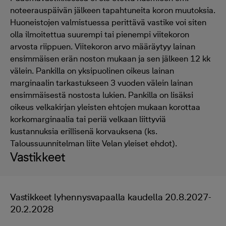
noteerauspäivän jälkeen tapahtuneita koron muutoksia.
Huoneistojen valmistuessa perittävä vastike voi siten
olla ilmoitettua suurempi tai pienempi viitekoron
arvosta riippuen. Viitekoron arvo määräytyy lainan
ensimmäisen erän noston mukaan ja sen jälkeen 12 kk
välein. Pankilla on yksipuolinen oikeus lainan
marginaalin tarkastukseen 3 vuoden välein lainan
ensimmäisestä nostosta lukien. Pankilla on lisäksi
oikeus velkakirjan yleisten ehtojen mukaan korottaa
korkomarginaalia tai periä velkaan liittyviä
kustannuksia erillisenä korvauksena (ks.
Taloussuunnitelman liite Velan yleiset ehdot).
Vastikkeet
Vastikkeet lyhennysvapaalla kaudella 20.8.2027-
20.2.2028