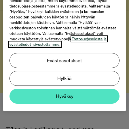
henkilötietoja ja siitä, miten käytämme evästeitä, löydät
tietosuojaselosteestamme ja evästetiedoista. Valitsemalla
“Hyväksy” hyväksyt kaikkien evästeiden ja kolmansien
osapuolten palveluiden käytön ja näihin liittyvän
Helsingin Renata
henkilötietojen käsittelyn. Valitsemalla “Hylkää” vain
Uniikkeja kaksikerroksisia koteja
verkkosivuston toiminnan kannalta välttämättömät evästeet
otetaan käyttöön. Valitsemalla “Evästeasetukset” voit
Tutustu Renatan kaksikerroksisiin koteihin
muokata käytettyjä evästetyyppejä.
Tietosuojaseloste ja
evästetiedot -sivustoltamme.
Helsingin Renata
Evästeasetukset
Haaveena merinäköala?
Kodit, joissa merinäköala
Hylkää
Hyväksy
Kuvaus