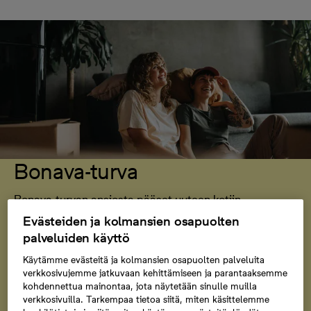
Bonava-turva
Bonava-turvan ansiosta pääset uuteen kotiin
huolettomin mielin jo ennen kuin nykyinen asuntosi on
Evästeiden ja kolmansien osapuolten
myyty. Maksamme uuden kotisi vastikemaksut jopa
palveluiden käyttö
vuoden ajan vanhan asuntosi ollessa myynnissä.
Käytämme evästeitä ja kolmansien osapuolten palveluita
verkkosivujemme jatkuvaan kehittämiseen ja parantaaksemme
kohdennettua mainontaa, jota näytetään sinulle muilla
Tutustu Bonava-turvaan
verkkosivuilla. Tarkempaa tietoa siitä, miten käsittelemme