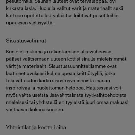
pesutornille. Saunan lauteet ovat tervaleppää, ovi
kirkasta lasia. Huolella valitut värit ja materiaalit sekä
kattoon upotettu led-valaistus loihtivat pesutiloihin
ripauksen ylellisyyttä.
Sisustusvalinnat
Kun olet mukana jo rakentamisen alkuvaiheessa,
pääset valitsemaan uuteen kotiisi sinulle mieleisimmät
värit ja materiaalit. Sisustussuunnittelijamme ovat
laatineet avuksesi kolme upeaa keittiötyyliä, jotka
tekevät uuden kodin sisustusvalinnoista ihanan
inspiroivaa ja huolettoman helppoa. Halutessasi voit
myös valita useista lisävalintaisista tyylivaihtoehdoista
mieleisesi tai yhdistellä eri tyyleistä juuri omaa makuasi
vastaavan kokonaisuuden.
Yhteistilat ja korttelipiha