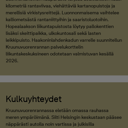
kilometriä rantaviivaa, viehättäviä kartanopuistoja ja
merellisiä virkistysreittejä. Luonnonmaisema vaihtelee
kalliometsästä rantaniittyihin ja saaristoluotoihin.
Hopealaakson liikuntapuistosta löytyy pallokenttien
lisäksi skeittipaikka, ulkokuntosali sekä lasten
leikkipuisto. Haakoninlahdenkadun varrelle suunnitellun
Kruunuvuorenrannan palvelukorttelin
liikuntakeskuksineen odotetaan valmistuvan kesällä
2026.
Kulkuyhteydet
Kruunuvuorenrannassa eletään omassa rauhassa
meren ympäröimänä. Silti Helsingin keskustaan pääsee
näppärästi autolla noin vartissa ja julkisilla