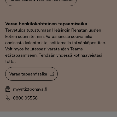
Varaa henkilökohtainen tapaamisaika
Tervetuloa tutustumaan Helsingin Renatan uusien
kotien suunnitelmiin. Varaa sinulle sopiva aika
oheisesta kalenterista, soittamalla tai sähköpostitse.
Voit myös halutessasi varata ajan Teams-
etätapaamiseen. Tehdään yhdessä kotihaaveistasi
totta.
Varaa tapaamisaika
myynti@bonava.fi
0800 05558