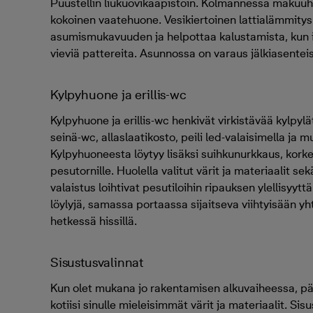
Puustellin liukuovikaapistoin. Kolmannessa maku
kokoinen vaatehuone. Vesikiertoinen lattialämmitys
asumismukavuuden ja helpottaa kalustamista, kun ik
vieviä pattereita. Asunnossa on varaus jälkiasente
Kylpyhuone ja erillis-wc
Kylpyhuone ja erillis-wc henkivät virkistävää kylp
seinä-wc, allaslaatikosto, peili led-valaisimella ja
Kylpyhuoneesta löytyy lisäksi suihkunurkkaus, korke
pesutornille. Huolella valitut värit ja materiaalit se
valaistus loihtivat pesutiloihin ripauksen ylellisyytt
löylyjä, samassa portaassa sijaitseva viihtyisään y
hetkessä hissillä.
Sisustusvalinnat
Kun olet mukana jo rakentamisen alkuvaiheessa, p
kotiisi sinulle mieleisimmät värit ja materiaalit. S