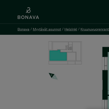
Bonava
/
Myytävät asunnot
/
Helsinki
/
Kruunuvuorenrant
Bonava
/
Myytävät asunnot
/
Helsinki
/
Kruunuvuorenrant
Renata C 72, 4h+kt, 85,5 m
Mirandankuja 1 C 72, 00590 Helsinki