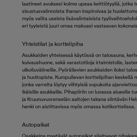
laatineet avuksesi kolme upeaa keittiötyyliä, jotka
sisustusvalinnoista ihanan inspiroivaa ja huolettom
myös valita useista lisävalintaisista tyylivaihtoehdoi
eri tyyleistä juuri omaa makuasi vastaavan kokonai
Yhteistilat ja korttelipiha
Asukkaiden yhteisessä käytössä on talosauna, ker
kuivaushuone, sekä varastotiloja irtaimistolle, laste
ulkoiluvälineille. Pyöräilevien asukkaiden iloksi tal
ja huoltopiste. Kumpuilevan korttelipihan keskellä 
jonka varrelta löytyy viihtyisiä sopukoita ajanvietto
ikäisille asukkaille. Pihapiiriin on luvassa alueelle 
ja Kruunuvuorenselän aaltojen takana siintävän He
henki on aistittavissa myös omassa kotikorttelissa.
Autopaikat
Osakkeina myytävät autopaikat sijaitsevat pihakann