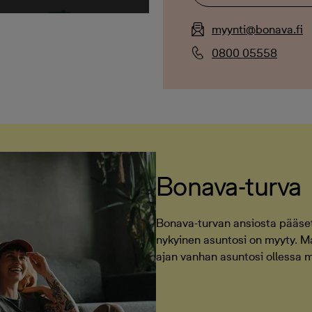
myynti@bonava.fi
0800 05558
Bonava-turva
Bonava-turvan ansiosta pääset 
nykyinen asuntosi on myyty. 
ajan vanhan asuntosi ollessa 