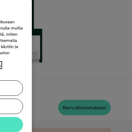
tkuvaan
nulle muilla
itä, miten
itsemalla
 käytön ja
vuston
a
Kerro kiinnostuksesi