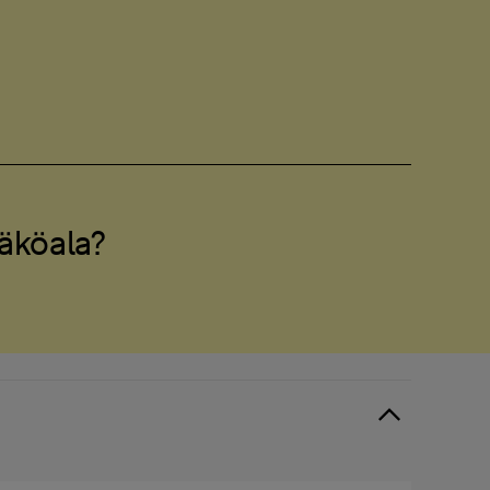
äköala?