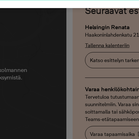
Seuraavat esi
Helsingin Renata
Haakoninlahdenkatu 21
Tallenna kalenteriin
Katso esittelyn tark
 kolmannen
ksymistä.
Varaa henkilökohtai
Tervetuloa tutustumaan
suunnitelmiin. Varaa sin
soittamalla tai sähköpos
Teams-etätapaamiseen. 
Varaa tapaamisaika