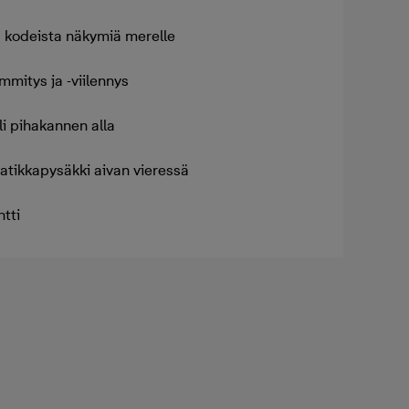
 kodeista näkymiä merelle
mmitys ja -viilennys
li pihakannen alla
ratikkapysäkki aivan vieressä
tti