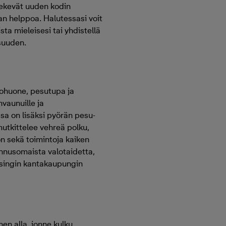
 tekevät uuden kodin
an helppoa. Halutessasi voit
sta mieleisesi tai yhdistellä
suuden.
hohuone, pesutupa ja
nvaunuille ja
ossa on lisäksi pyörän pesu-
mutkittelee vehreä polku,
on sekä toimintoja kaiken
tunnusomaista valotaidetta,
lsingin kantakaupungin
en alla, jonne kulku