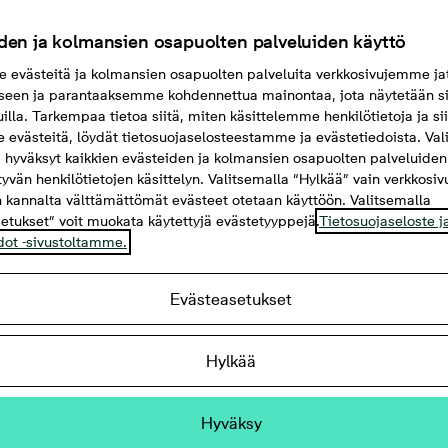
den ja kolmansien osapuolten palveluiden käyttö
evästeitä ja kolmansien osapuolten palveluita verkkosivujemme ja
seen ja parantaaksemme kohdennettua mainontaa, jota näytetään si
uilla. Tarkempaa tietoa siitä, miten käsittelemme henkilötietoja ja si
evästeitä, löydät tietosuojaselosteestamme ja evästetiedoista. Val
 hyväksyt kaikkien evästeiden ja kolmansien osapuolten palveluiden
ttyvän henkilötietojen käsittelyn. Valitsemalla “Hylkää” vain verkkosi
 kannalta välttämättömät evästeet otetaan käyttöön. Valitsemalla
etukset” voit muokata käytettyjä evästetyyppejä.
Tietosuojaseloste j
dot -sivustoltamme.
Evästeasetukset
5,5 m²
Hylkää
 parveke ja kaksi vessaa
Hyväksy