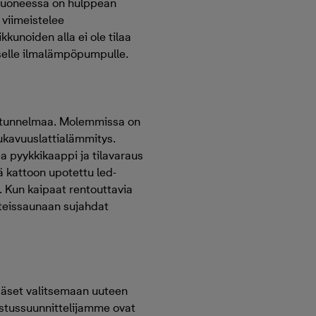
uhuoneessa on hulppean
 viimeistelee
kunoiden alla ei ole tilaa
iselle ilmalämpöpumpulle.
ylätunnelmaa. Molemmissa on
 mukavuuslattialämmitys.
a pyykkikaappi ja tilavaraus
kä kattoon upotettu led-
ä. Kun kaipaat rentouttavia
hteissaunaan sujahdat
ääset valitsemaan uuteen
isustussuunnittelijamme ovat