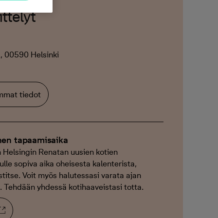
ttelyt
, 00590 Helsinki
emmat tiedot
nen tapaamisaika
 Helsingin Renatan uusien kotien
ulle sopiva aika oheisesta kalenterista,
titse. Voit myös halutessasi varata ajan
Tehdään yhdessä kotihaaveistasi totta.