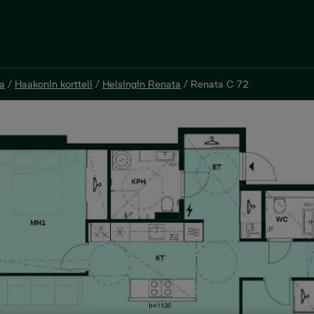
a
/
Haakonin kortteli
/
Helsingin Renata
/
Renata C 72
a
/
Haakonin kortteli
/
Helsingin Renata
/
Renata C 72
²