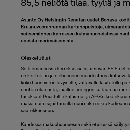
85,5 neliötä tilaa, tyyliä ja
Asunto Oy Helsingin Renatan uudet Bonava-kodit s
Kruunuvuorenrannan kartanopuistoja, uimarantoja
seitsemännen kerroksen kulmahuoneistossa nauti
upeista merimaisemista.
Oleskelutilat
Seitsemännessä kerroksessa sijaitsevan 85,5-neli
on keittotilan ja olohuoneen muodostama kutsuva k
koko huoneiston levyiselle, valtavalle lasitetulle par
nauttia elämästä, ihaillen auringon kultaamaa meri
tasokkaat Puustellin kalusteet ja AEG:n kodinkoneet
maksimoitu sijoittamalla uuni sekä mikro korkeaan u
saarekkeeseen.
Kahdessa makuuhuoneessa sekä eteisessä säilytystil