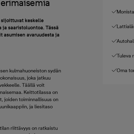
 merimaisemia
Monista
ijoittuvat keskelle
Lattialä
 ja saaristoluontoa. Tässä
t asumisen avaruudesta ja
Autohal
Tuleva 
Oma ton
öisen kulmahuoneiston sydän
okonaisuus, joka jatkuu
vekkeelle. Täällä voit
maisemaa. Keittotilassa on
, joiden toiminnallisuus on
unikaappiin, ja liesitaso
an riittävyys on ratkaistu