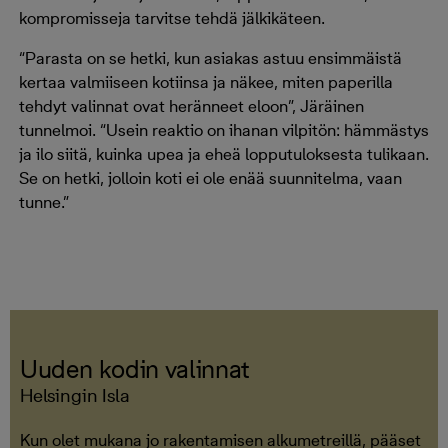
kompromisseja tarvitse tehdä jälkikäteen.
“Parasta on se hetki, kun asiakas astuu ensimmäistä
kertaa valmiiseen kotiinsa ja näkee, miten paperilla
tehdyt valinnat ovat heränneet eloon”, Järäinen
tunnelmoi. “Usein reaktio on ihanan vilpitön: hämmästys
ja ilo siitä, kuinka upea ja eheä lopputuloksesta tulikaan.
Se on hetki, jolloin koti ei ole enää suunnitelma, vaan
tunne.”
Uuden kodin valinnat
Helsingin Isla
Kun olet mukana jo rakentamisen alkumetreillä, pääset