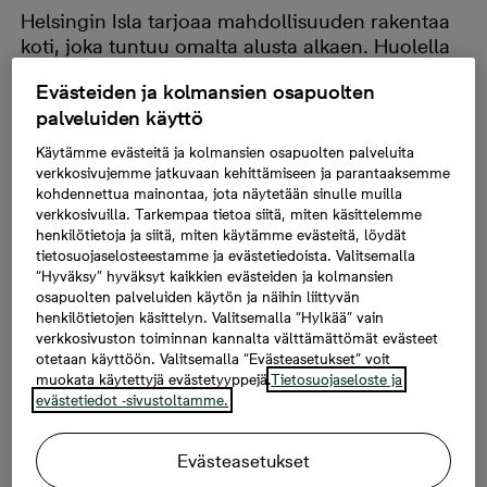
Helsingin Isla tarjoaa mahdollisuuden rakentaa
koti, joka tuntuu omalta alusta alkaen. Huolella
kuratoidut sisustusratkaisut tekevät
Evästeiden ja kolmansien osapuolten
valitsemisesta helppoa ja auttavat löytämään
palveluiden käyttö
harmonisen kokonaisuuden, joka istuu sekä
arkeen että omaan tyyliin.
Käytämme evästeitä ja kolmansien osapuolten palveluita
verkkosivujemme jatkuvaan kehittämiseen ja parantaaksemme
kohdennettua mainontaa, jota näytetään sinulle muilla
Valon, materiaalien ja omien
verkkosivuilla. Tarkempaa tietoa siitä, miten käsittelemme
valintojen harmoniaa
henkilötietoja ja siitä, miten käytämme evästeitä, löydät
tietosuojaselosteestamme ja evästetiedoista. Valitsemalla
Kun koti suunnitellaan meren läheisyyteen, valolla on
“Hyväksy” hyväksyt kaikkien evästeiden ja kolmansien
osapuolten palveluiden käytön ja näihin liittyvän
erityinen rooli. Se ei ole vain elementti, vaan on osa
henkilötietojen käsittelyn. Valitsemalla “Hylkää” vain
arkkitehtuuria.
Helsingin Islan
sisustusratkaisuissa ne
verkkosivuston toiminnan kannalta välttämättömät evästeet
on otettu vakavasti: sävyt ovat pehmeitä, materiaalit
otetaan käyttöön. Valitsemalla “Evästeasetukset” voit
luonnollisia ja kokonaisuus levollinen. Lopputulos on
muokata käytettyjä evästetyyppejä.
Tietosuojaseloste ja
evästetiedot -sivustoltamme.
ajattoman tyylikäs ja ennen kaikkea huolettoman
toimiva.
Evästeasetukset
“Halusimme luoda koteja, joissa valo pääsee