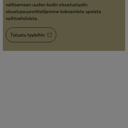
valitsemaan uuden kodin sisustustyylin
sisustussuunnittelijamme kokoamista upeista
vaihtoehdoista.
Tutustu tyyleihin