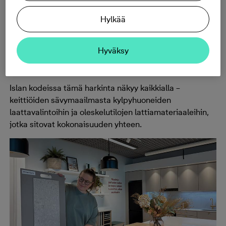
oikeuksiinsa ja jokainen yksityiskohta on huolella
mietitty”, Islan sisustusvastaava
Pia Järäinen
kertoo.
Hylkää
“Materiaalien pitää kestää aikaa, mutta niiden täytyy
myös tuntua hyvältä arjessa. Tasokkuus ei ole päälle
Hyväksy
liimattua näyttävyyttä, vaan harkittuja ratkaisuja, jotka
toimivat arjessa vuodesta toiseen.”
Islan kodeissa tämä harkinta näkyy kaikkialla –
keittiöiden sävymaailmasta kylpyhuoneiden
laattavalintoihin ja oleskelutilojen lattiamateriaaleihin,
jotka sitovat kokonaisuuden yhteen.