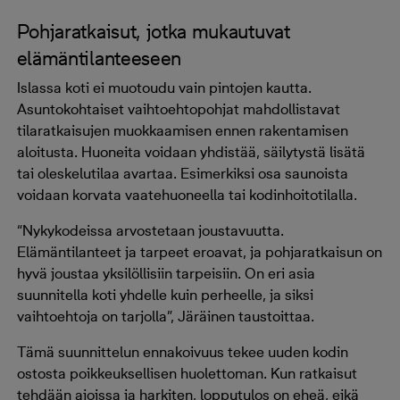
Pohjaratkaisut, jotka mukautuvat
elämäntilanteeseen
Islassa koti ei muotoudu vain pintojen kautta.
Asuntokohtaiset vaihtoehtopohjat mahdollistavat
tilaratkaisujen muokkaamisen ennen rakentamisen
aloitusta. Huoneita voidaan yhdistää, säilytystä lisätä
tai oleskelutilaa avartaa. Esimerkiksi osa saunoista
voidaan korvata vaatehuoneella tai kodinhoitotilalla.
“Nykykodeissa arvostetaan joustavuutta.
Elämäntilanteet ja tarpeet eroavat, ja pohjaratkaisun on
hyvä joustaa yksilöllisiin tarpeisiin. On eri asia
suunnitella koti yhdelle kuin perheelle, ja siksi
vaihtoehtoja on tarjolla”, Järäinen taustoittaa.
Tämä suunnittelun ennakoivuus tekee uuden kodin
ostosta poikkeuksellisen huolettoman. Kun ratkaisut
tehdään ajoissa ja harkiten, lopputulos on eheä, eikä