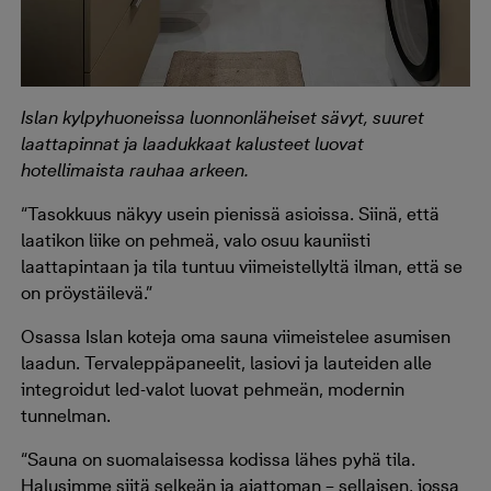
Islan kylpyhuoneissa luonnonläheiset sävyt, suuret
laattapinnat ja laadukkaat kalusteet luovat
hotellimaista rauhaa arkeen.
“Tasokkuus näkyy usein pienissä asioissa. Siinä, että
laatikon liike on pehmeä, valo osuu kauniisti
laattapintaan ja tila tuntuu viimeistellyltä ilman, että se
on pröystäilevä.”
Osassa Islan koteja oma sauna viimeistelee asumisen
laadun. Tervaleppäpaneelit, lasiovi ja lauteiden alle
integroidut led-valot luovat pehmeän, modernin
tunnelman.
“Sauna on suomalaisessa kodissa lähes pyhä tila.
Halusimme siitä selkeän ja ajattoman – sellaisen, jossa