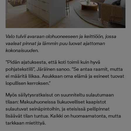
Valo tulvii avaraan olohuoneeseen ja keittiöön, jossa
vaaleat pinnat ja lämmin puu luovat ajattoman
kokonaisuuden.
“Pidän ajatuksesta, että koti toimii kuin hyvä
pohjatekstiili”, Järäinen sanoo. “Se antaa raamit, mutta
ei määritä liikaa. Asukkaan oma elämä ja esineet tuovat
lopullisen kerroksen.”
Myös säilytysratkaisut on suunniteltu sulautumaan
tilaan: Makuuhuoneissa liukuovelliset kaapistot
sulautuvat seinäpintoihin, ja eteisissä peilipinnat
lisäävät tilan tuntua. Kaikki on huomaamatonta, mutta
tarkkaan mietittyä.