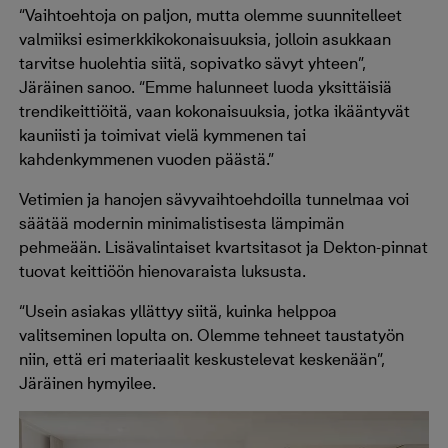
“Vaihtoehtoja on paljon, mutta olemme suunnitelleet
valmiiksi esimerkkikokonaisuuksia, jolloin asukkaan
tarvitse huolehtia siitä, sopivatko sävyt yhteen”,
Järäinen sanoo. “Emme halunneet luoda yksittäisiä
trendikeittiöitä, vaan kokonaisuuksia, jotka ikääntyvät
kauniisti ja toimivat vielä kymmenen tai
kahdenkymmenen vuoden päästä.”
Vetimien ja hanojen sävyvaihtoehdoilla tunnelmaa voi
säätää modernin minimalistisesta lämpimän
pehmeään. Lisävalintaiset kvartsitasot ja Dekton-pinnat
tuovat keittiöön hienovaraista luksusta.
“Usein asiakas yllättyy siitä, kuinka helppoa
valitseminen lopulta on. Olemme tehneet taustatyön
niin, että eri materiaalit keskustelevat keskenään”,
Järäinen hymyilee.