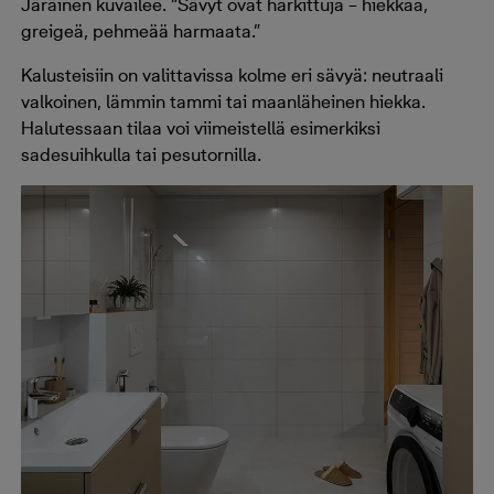
Järäinen kuvailee. “Sävyt ovat harkittuja – hiekkaa,
greigeä, pehmeää harmaata.”
Kalusteisiin on valittavissa kolme eri sävyä: neutraali
valkoinen, lämmin tammi tai maanläheinen hiekka.
Halutessaan tilaa voi viimeistellä esimerkiksi
sadesuihkulla tai pesutornilla.