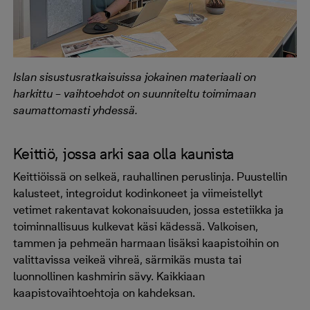
Islan sisustusratkaisuissa jokainen materiaali on
harkittu – vaihtoehdot on suunniteltu toimimaan
saumattomasti yhdessä.
Keittiö, jossa arki saa olla kaunista
Keittiöissä on selkeä, rauhallinen peruslinja. Puustellin
kalusteet, integroidut kodinkoneet ja viimeistellyt
vetimet rakentavat kokonaisuuden, jossa estetiikka ja
toiminnallisuus kulkevat käsi kädessä. Valkoisen,
tammen ja pehmeän harmaan lisäksi kaapistoihin on
valittavissa veikeä vihreä, särmikäs musta tai
luonnollinen kashmirin sävy. Kaikkiaan
kaapistovaihtoehtoja on kahdeksan.