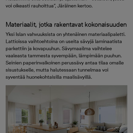
voi oikeasti rauhoittua”, Järäinen kertoo.
Materiaalit, jotka rakentavat kokonaisuuden
Yksi Islan vahvuuksista on yhtenäinen materiaalipaletti.
Lattioissa vaihtoehtoina on useita sävyjä laminaatista
parkettiin ja kovapuuhun. Sävymaailma vaihtelee
vaaleasta tammesta syvempään, lämpimään puuhun.
Seinien paperinvalkoinen perussävy antaa tilaa omalle
sisustukselle, mutta halutessaan tunnelmaa voi
syventää huonekohtaisilla maalisävyillä.