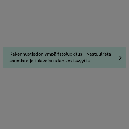
Rakennustiedon ympäristöluokitus – vastuullista
asumista ja tulevaisuuden kestävyyttä