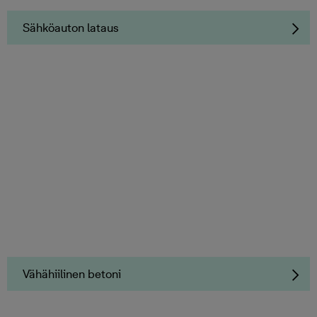
Sähköauton lataus
Vähähiilinen betoni