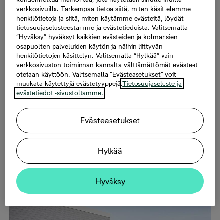
verkkosivuilla. Tarkempaa tietoa siitä, miten käsittelemme
henkilötietoja ja siitä, miten käytämme evästeitä, löydät
tietosuojaselosteestamme ja evästetiedoista. Valitsemalla
“Hyväksy” hyväksyt kaikkien evästeiden ja kolmansien
osapuolten palveluiden käytön ja näihin liittyvän
henkilötietojen käsittelyn. Valitsemalla “Hylkää” vain
verkkosivuston toiminnan kannalta välttämättömät evästeet
otetaan käyttöön. Valitsemalla “Evästeasetukset” voit
muokata käytettyjä evästetyyppejä.
Tietosuojaseloste ja
evästetiedot -sivustoltamme.
Evästeasetukset
Rakennustiedon ympäristöluokitus ohjaa
Hylkää
suunnittelemaan koteja, jotka toimivat suomalaisissa
sääolosuhteissa ympäri vuoden.
Hyväksy