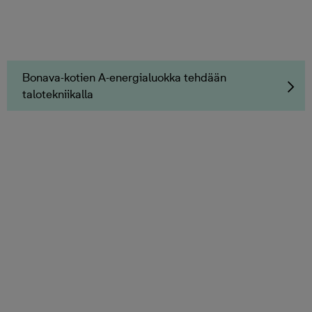
Bonava-kotien A-energialuokka tehdään
talotekniikalla