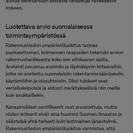
auttaa kehittämään kestäviä ratkaisuja hankkeesta
toiseen.
Luotettava arvio suomalaisessa
toimintaympäristössä
Rakennustiedon ympäristöluokitus tarjoaa
puolueettoman, kolmannen osapuolen tekemän arvion
rakennushankkeesta koko sen elinkaaren ajalta.
Arviointi perustuu avoimiin ja läpinäkyviin kriteereihin,
jotka on sovitettu suomalaisiin rakentamismääräyksiin,
käytäntöihin ja olosuhteisiin. Siksi tulokset ovat
vertailukelpoisia ja aidosti merkityksellisiä niin meille
kuin asukkaillekin.
Kansainväliset sertifikaatit ovat arvostettuja, mutta
niiden kriteerit eivät aina huomioi Suomen ilmastoa ja
sääntelyä yhtä tarkasti kuin kotimainen järjestelmä.
Rakennustiedon ympäristöluokitus varmistaa, että