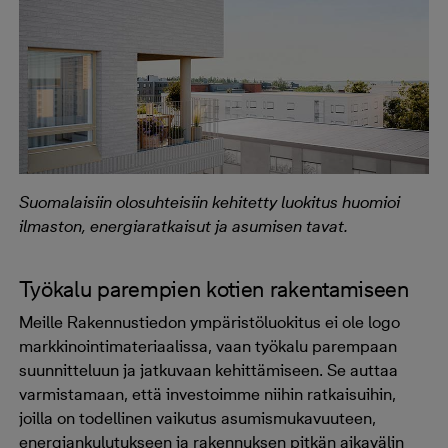
Suomalaisiin olosuhteisiin kehitetty luokitus huomioi
ilmaston, energiaratkaisut ja asumisen tavat.
Työkalu parempien kotien rakentamiseen
Meille Rakennustiedon ympäristöluokitus ei ole logo
markkinointimateriaalissa, vaan työkalu parempaan
suunnitteluun ja jatkuvaan kehittämiseen. Se auttaa
varmistamaan, että investoimme niihin ratkaisuihin,
joilla on todellinen vaikutus asumismukavuuteen,
energiankulutukseen ja rakennuksen pitkän aikavälin