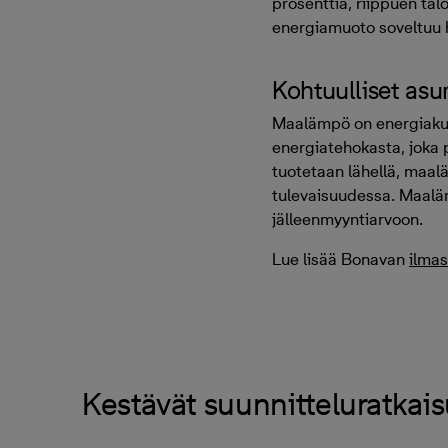
prosenttia, riippuen t
energiamuoto soveltuu h
Kohtuulliset as
Maalämpö on energiakus
energiatehokasta, joka pi
tuotetaan lähellä, maal
tulevaisuudessa. Maaläm
jälleenmyyntiarvoon.
Lue lisää
Bonavan
ilmas
Kestävät suunnitteluratkais