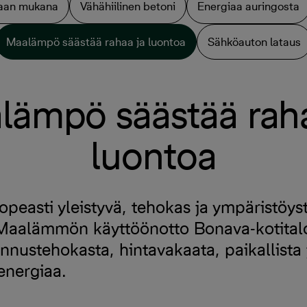
kaan mukana
Vähähiilinen betoni
Energiaa auringosta
Maalämpö säästää rahaa ja luontoa
Sähköauton lataus
lämpö säästää raha
luontoa
easti yleistyvä, tehokas ja ympäristöyst
aalämmön käyttöönotto Bonava-kotitaloi
nnustehokasta, hintavakaata, paikallista 
energiaa.