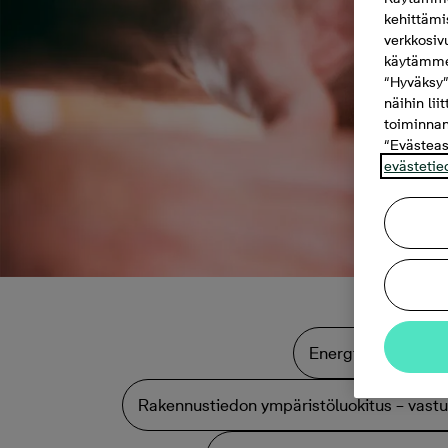
kehittämi
verkkosiv
käytämme 
“Hyväksy”
näihin lii
toiminnan
“Evästeas
evästetie
Energiayhteisö tuo
Rakennustiedon ympäristöluokitus – vastuu