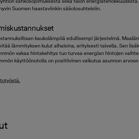
aloyhtiön sähkösopimuksesta sekä talon energiatehokkuudesta
yvin Suomen haastaviinkin sääolosuhteisiin.
umiskustannukset
tannuksiltaan kaukolämpöä edullisempi järjestelmä. Maaläm
tää lämmityksen kulut alhaisina, erityisesti talvella. Sen lisä
ämmön vakaa hintakehitys tuo turvaa energian hintojen vaihte
mön käyttöönotolla on positiivinen vaikutus asunnon arvoon pi
totyöstä.
ut