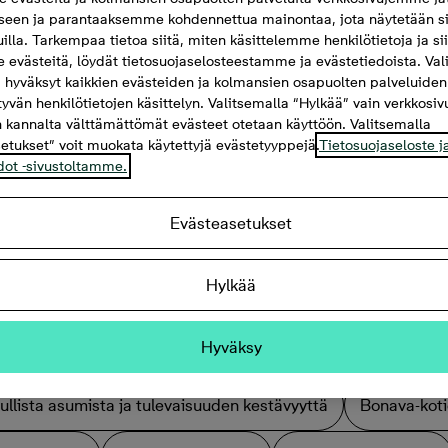
seen ja parantaaksemme kohdennettua mainontaa, jota näytetään si
uilla. Tarkempaa tietoa siitä, miten käsittelemme henkilötietoja ja si
evästeitä, löydät tietosuojaselosteestamme ja evästetiedoista. Val
 hyväksyt kaikkien evästeiden ja kolmansien osapuolten palveluiden
ttyvän henkilötietojen käsittelyn. Valitsemalla “Hylkää” vain verkkosi
 kannalta välttämättömät evästeet otetaan käyttöön. Valitsemalla
etukset” voit muokata käytettyjä evästetyyppejä.
Tietosuojaseloste j
dot -sivustoltamme.
Evästeasetukset
Hylkää
Hyväksy
 aurinkosähkön hyödyt kaikille
Miksi juuri Rakennustiedon
llista asumista ja tulevaisuuden kestävyyttä
Bonava-koti