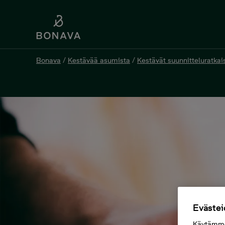
Bonava
/
Kestävää asumista
/
Kestävät suunnitteluratkai
Evästei
Käytämme 