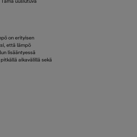
. Tämä uusiutuva
pö on erityisen
ksi, että lämpö
lun lisääntyessä
tkällä aikavälillä sekä