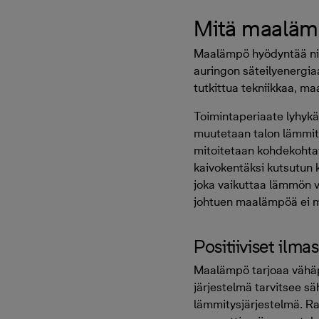
Mitä maaläm
Maalämpö hyödyntää nim
auringon säteilyenergi
tutkittua tekniikkaa, m
Toimintaperiaate lyhyk
muutetaan talon lämmit
mitoitetaan kohdekohtai
kaivokentäksi kutsutun 
joka vaikuttaa lämmön v
johtuen maalämpöä ei my
Positiiviset ilma
Maalämpö tarjoaa vähäp
järjestelmä tarvitsee s
lämmitysjärjestelmä. R