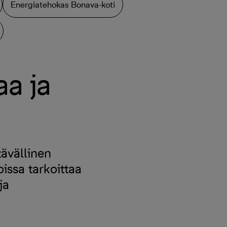
Energiatehokas Bonava-koti
a ja
ävällinen
ssa tarkoittaa
ja