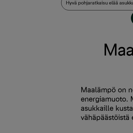
Hyvä pohjaratkaisu elää asuk
Maa
Maalämpö on nop
energiamuoto. M
asukkaille kusta
vähäpäästöistä 