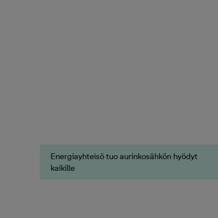
Energiayhteisö tuo aurinkosähkön hyödyt
kaikille