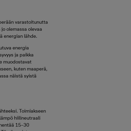
erään varastoitunutta
 jo olemassa olevaa
vä energian lähde.
utuva energia
yvyys ja paikka
 ne muodostavat
ukseen, kuten maaperä,
ssa näistä syistä
hteeksi. Toimiakseen
ämpö hiilineutraali
enentää 15–30