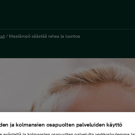
sut
/
Maalämpö säästää rahaa ja luontoa
den ja kolmansien osapuolten palveluiden käyttö
evästeitä ja kolmansien osapuolten palveluita verkkosivujemme ja