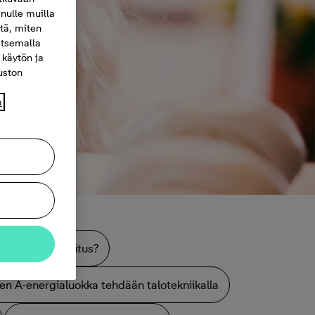
nulle muilla
itä, miten
itsemalla
 käytön ja
vuston
a
 ympäristöluokitus?
en A-energialuokka tehdään talotekniikalla