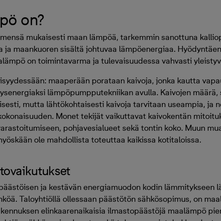
pö on?
ensä mukaisesti maan lämpöä, tarkemmin sanottuna kalliop
aa ja maankuoren sisältä johtuvaa lämpöenergiaa. Hyödyntäen
aalämpö on toimintavarma ja tulevaisuudessa vahvasti yleisty
äisyydessään: maaperään porataan kaivoja, jonka kautta vapa
ysenergiaksi lämpöpumpputekniikan avulla. Kaivojen määrä, s
sesti, mutta lähtökohtaisesti kaivoja tarvitaan useampia, ja
kokonaisuuden. Monet tekijät vaikuttavat kaivokentän mitoit
arastoitumiseen, pohjavesialueet sekä tontin koko. Muun mua
öskään ole mahdollista toteuttaa kaikissa kotitaloissa.
stovaikutukset
äästöisen ja kestävän energiamuodon kodin lämmitykseen lä
ähköä. Taloyhtiöllä ollessaan päästötön sähkösopimus, on maal
akennuksen elinkaarenaikaisia ilmastopäästöjä maalämpö pi