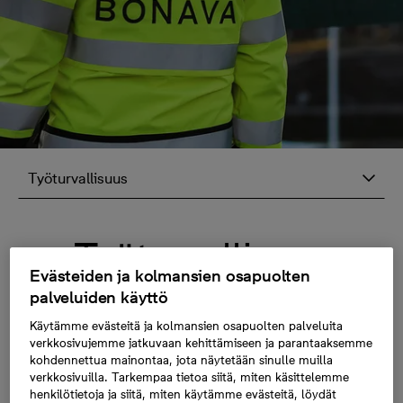
Työturvallisuus
Työturvallisuus
Evästeiden ja kolmansien osapuolten
palveluiden käyttö
Kaikessa toiminnassamme on aina etusijalla
Käytämme evästeitä ja kolmansien osapuolten palveluita
ihmisten ja ympäristön hyvinvointi sekä
verkkosivujemme jatkuvaan kehittämiseen ja parantaaksemme
turvallisuus. Meille tärkeintä on, että jokainen
kohdennettua mainontaa, jota näytetään sinulle muilla
työmaillamme tai tiloissamme työskentelevä voi
verkkosivuilla. Tarkempaa tietoa siitä, miten käsittelemme
henkilötietoja ja siitä, miten käytämme evästeitä, löydät
työpäivän jälkeen lähteä kotiin terveenä.