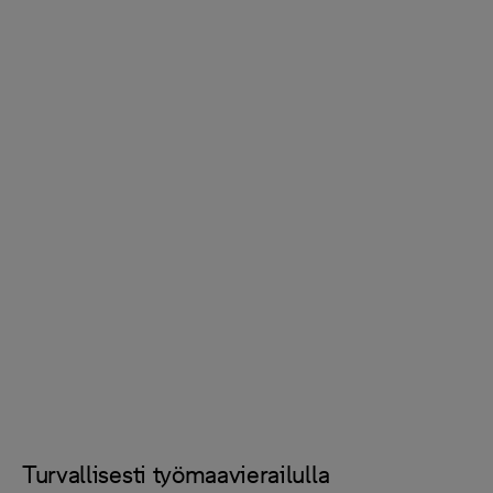
Suomeksi
Eesti keel
English
Svenska
Turvallisesti työmaavierailulla