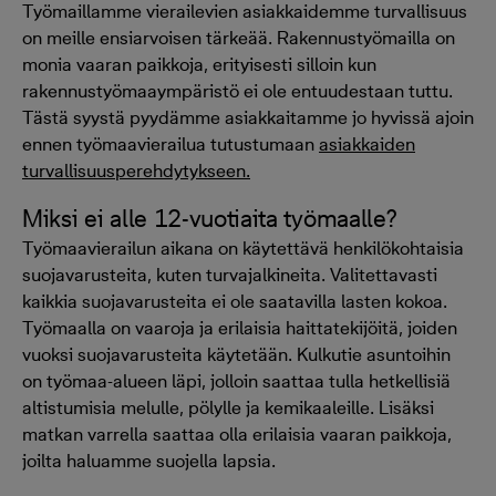
Työmaillamme vierailevien asiakkaidemme turvallisuus
on meille ensiarvoisen tärkeää. Rakennustyömailla on
monia vaaran paikkoja, erityisesti silloin kun
rakennustyömaaympäristö ei ole entuudestaan tuttu.
Tästä syystä pyydämme asiakkaitamme jo hyvissä ajoin
ennen työmaavierailua tutustumaan
asiakkaiden
turvallisuusperehdytykseen.
Miksi ei alle 12-vuotiaita työmaalle?
Työmaavierailun aikana on käytettävä henkilökohtaisia
suojavarusteita, kuten turvajalkineita. Valitettavasti
kaikkia suojavarusteita ei ole saatavilla lasten kokoa.
Työmaalla on vaaroja ja erilaisia haittatekijöitä, joiden
vuoksi suojavarusteita käytetään. Kulkutie asuntoihin
on työmaa-alueen läpi, jolloin saattaa tulla hetkellisiä
altistumisia melulle, pölylle ja kemikaaleille. Lisäksi
matkan varrella saattaa olla erilaisia vaaran paikkoja,
joilta haluamme suojella lapsia.