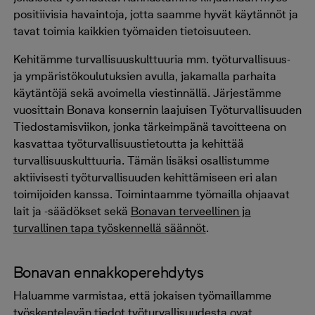
positiivisia havaintoja, jotta saamme hyvät käytännöt ja
tavat toimia kaikkien työmaiden tietoisuuteen.
Kehitämme turvallisuuskulttuuria mm. työturvallisuus-
ja ympäristökoulutuksien avulla, jakamalla parhaita
käytäntöjä sekä avoimella viestinnällä. Järjestämme
vuosittain Bonava konsernin laajuisen Työturvallisuuden
Tiedostamisviikon, jonka tärkeimpänä tavoitteena on
kasvattaa työturvallisuustietoutta ja kehittää
turvallisuuskulttuuria. Tämän lisäksi osallistumme
aktiivisesti työturvallisuuden kehittämiseen eri alan
toimijoiden kanssa. Toimintaamme työmailla ohjaavat
lait ja -säädökset sekä
Bonavan terveellinen ja
turvallinen tapa työskennellä säännöt
.
Bonavan ennakkoperehdytys
Haluamme varmistaa, että jokaisen työmaillamme
työskentelevän tiedot työturvallisuudesta ovat