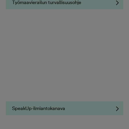
Työmaavierailun turvallisuusohje
SpeakUp-ilmiantokanava