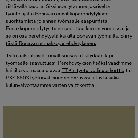
riittävällä tasolla. Siksi edellytämme jokaiselta
työntekijältä Bonavan ennakkoperehdytyksen
suorittamista jo ennen työmaalle saapumista.
Ennakkoperehdytys tulee suorittaa kerran vuodessa, ja
se on osa perehdytystä kaikilla Bonavan työmailla. Siirry
tästä Bonavan ennakkoperehdytykseen.
Työmaakohtaiset turvallisuusasiat käydään läpi
työmaalle saavuttuasi. Perehdytyksen lisäksi vaadimme
kaikilta voimassa olevaa
TTK:n työturvallisuuskorttia
tai
PKS 6803 työturvallisuuden peruskoulutusta sekä
kulunvalvontaamme varten
valttikorttia
.