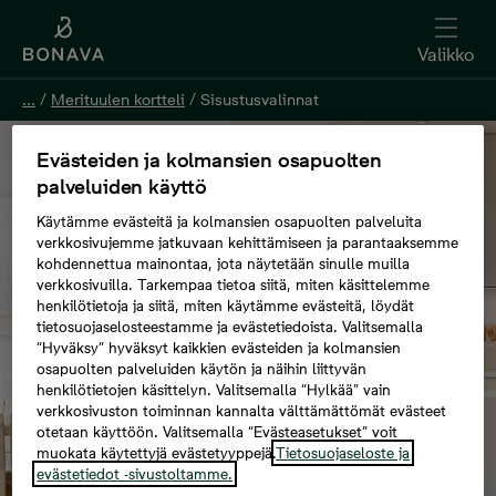
Valikko
...
/
Merituulen kortteli
/
Sisustusvalinnat
Evästeiden ja kolmansien osapuolten
palveluiden käyttö
Käytämme evästeitä ja kolmansien osapuolten palveluita
verkkosivujemme jatkuvaan kehittämiseen ja parantaaksemme
kohdennettua mainontaa, jota näytetään sinulle muilla
verkkosivuilla. Tarkempaa tietoa siitä, miten käsittelemme
henkilötietoja ja siitä, miten käytämme evästeitä, löydät
tietosuojaselosteestamme ja evästetiedoista. Valitsemalla
“Hyväksy” hyväksyt kaikkien evästeiden ja kolmansien
osapuolten palveluiden käytön ja näihin liittyvän
henkilötietojen käsittelyn. Valitsemalla “Hylkää” vain
verkkosivuston toiminnan kannalta välttämättömät evästeet
otetaan käyttöön. Valitsemalla “Evästeasetukset” voit
muokata käytettyjä evästetyyppejä.
Tietosuojaseloste ja
evästetiedot -sivustoltamme.