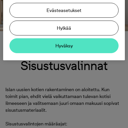
Evästeasetukset
Hylkää
Lauttasaari
Hyväksy
Sisustusvalinnat
Islan uusien kotien rakentaminen on aloitettu. Kun
toimit pian, ehdit vielä vaikuttamaan tulevan kotisi
ilmeeseen ja valitsemaan juuri omaan makuusi sopivat
sisustusmateriaalit.
Sisustusvalintojen määräajat: