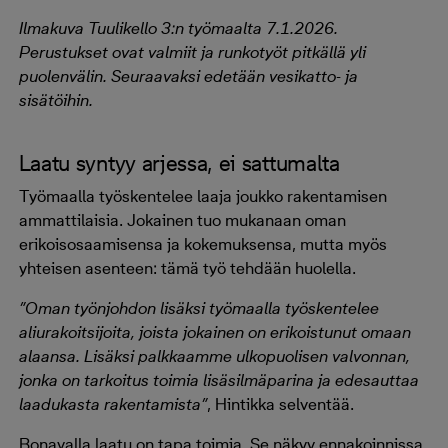
Ilmakuva Tuulikello 3:n työmaalta 7.1.2026.
Perustukset ovat valmiit ja runkotyöt pitkällä yli
puolenvälin. Seuraavaksi edetään vesikatto- ja
sisätöihin.
Laatu syntyy arjessa, ei sattumalta
Työmaalla työskentelee laaja joukko rakentamisen
ammattilaisia. Jokainen tuo mukanaan oman
erikoisosaamisensa ja kokemuksensa, mutta myös
yhteisen asenteen: tämä työ tehdään huolella.
”Oman työnjohdon lisäksi työmaalla työskentelee
aliurakoitsijoita, joista jokainen on erikoistunut omaan
alaansa. Lisäksi palkkaamme ulkopuolisen valvonnan,
jonka on tarkoitus toimia lisäsilmäparina ja edesauttaa
laadukasta rakentamista”
, Hintikka selventää.
Bonavalla laatu on tapa toimia. Se näkyy ennakoinnissa,