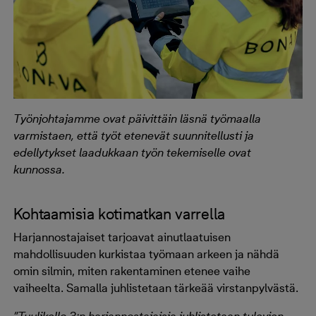
Työnjohtajamme ovat päivittäin läsnä työmaalla
varmistaen, että työt etenevät suunnitellusti ja
edellytykset laadukkaan työn tekemiselle ovat
kunnossa.
Kohtaamisia kotimatkan varrella
Harjannostajaiset tarjoavat ainutlaatuisen
mahdollisuuden kurkistaa työmaan arkeen ja nähdä
omin silmin, miten rakentaminen etenee vaihe
vaiheelta. Samalla juhlistetaan tärkeää virstanpylvästä.
”Tuulikello 3:n harjannostajaisia juhlistetaan tulevien