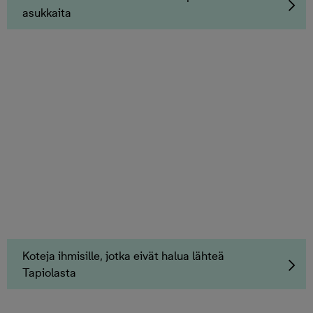
asukkaita
Koteja ihmisille, jotka eivät halua lähteä
Tapiolasta