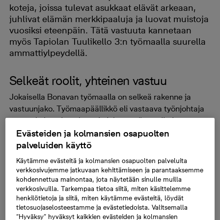
koteja, joissa tulevat asukkaat elävät arkeaan,
juhlivat elämän merkkipaaluja ja luovat muistoja
vuosiksi eteenpäin. Tätä vastuuta kannetaan
myös Tapiolan Tuulikello 3:n työmaalla suurella
ammattiylpeydellä.
Selkeät roolit, yhteinen vastuu
Jokaisella Bonavan työmaalla on selkeä rakenne ja
vastuunjako. Työmaapäällikkö eli vastaava työnjohtaja
vastaa kokonaisuudesta ja johtaa työmaatiimin
päivittäistä arkea. Yhdessä tiimi pitää huolen siitä, että
Evästeiden ja kolmansien osapuolten
rakentaminen etenee hallitusti ja laadukkaasti
palveluiden käyttö
suunnitelmien, määräysten ja aikataulujen mukaisesti,
Käytämme evästeitä ja kolmansien osapuolten palveluita
turvallisuudesta tinkimättä.
verkkosivujemme jatkuvaan kehittämiseen ja parantaaksemme
kohdennettua mainontaa, jota näytetään sinulle muilla
Yhteinen ymmärrys tavoitteista ja avoin viestintä ovat
verkkosivuilla. Tarkempaa tietoa siitä, miten käsittelemme
henkilötietoja ja siitä, miten käytämme evästeitä, löydät
keskeinen osa työmaan sujuvaa arkea. Kun jokainen
tietosuojaselosteestamme ja evästetiedoista. Valitsemalla
tietää oman roolinsa ja vastuunsa, lopputulos on
“Hyväksy” hyväksyt kaikkien evästeiden ja kolmansien