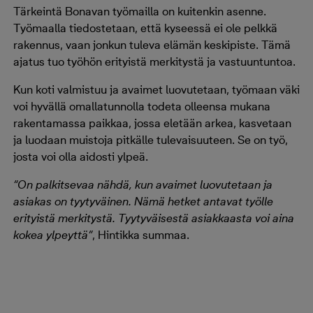
Tärkeintä Bonavan työmailla on kuitenkin asenne.
Työmaalla tiedostetaan, että kyseessä ei ole pelkkä
rakennus, vaan jonkun tuleva elämän keskipiste. Tämä
ajatus tuo työhön erityistä merkitystä ja vastuuntuntoa.
Kun koti valmistuu ja avaimet luovutetaan, työmaan väki
voi hyvällä omallatunnolla todeta olleensa mukana
rakentamassa paikkaa, jossa eletään arkea, kasvetaan
ja luodaan muistoja pitkälle tulevaisuuteen. Se on työ,
josta voi olla aidosti ylpeä.
“On palkitsevaa nähdä, kun avaimet luovutetaan ja
asiakas on tyytyväinen. Nämä hetket antavat työlle
erityistä merkitystä. Tyytyväisestä asiakkaasta voi aina
kokea ylpeyttä”
, Hintikka summaa.