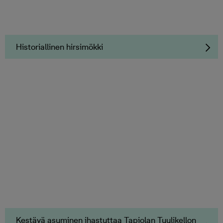
Historiallinen hirsimökki
Kestävä asuminen ihastuttaa Tapiolan Tuulikellon