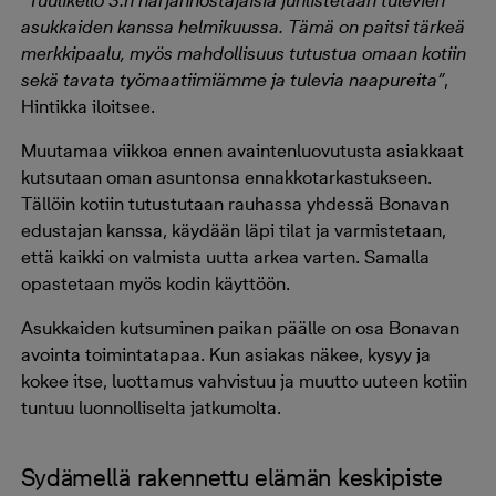
asukkaiden kanssa helmikuussa. Tämä on paitsi tärkeä
merkkipaalu, myös mahdollisuus tutustua omaan kotiin
sekä tavata työmaatiimiämme ja tulevia naapureita”
,
Hintikka iloitsee.
Muutamaa viikkoa ennen avaintenluovutusta asiakkaat
kutsutaan oman asuntonsa ennakkotarkastukseen.
Tällöin kotiin tutustutaan rauhassa yhdessä Bonavan
edustajan kanssa, käydään läpi tilat ja varmistetaan,
että kaikki on valmista uutta arkea varten. Samalla
opastetaan myös kodin käyttöön.
Asukkaiden kutsuminen paikan päälle on osa Bonavan
avointa toimintatapaa. Kun asiakas näkee, kysyy ja
kokee itse, luottamus vahvistuu ja muutto uuteen kotiin
tuntuu luonnolliselta jatkumolta.
Sydämellä rakennettu elämän keskipiste