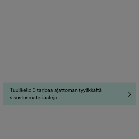
Tuulikello 3 tarjoaa ajattoman tyylikkäitä
sisustusmateriaaleja