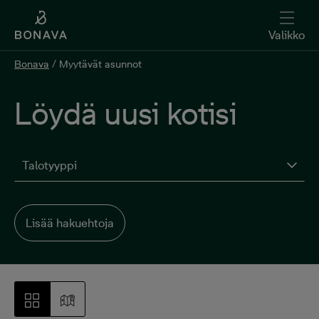
Valikko
Bonava
/
Myytävät asunnot
Löydä uusi kotisi
Talotyyppi
Lisää hakuehtoja