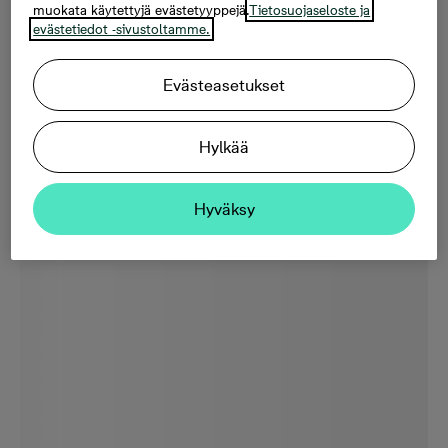
muokata käytettyjä evästetyyppejä.
Tietosuojaseloste ja
evästetiedot -sivustoltamme.
Evästeasetukset
Hylkää
Hyväksy