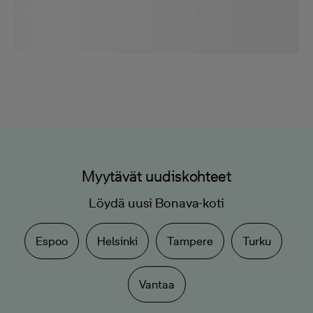
Myytävät uudiskohteet
Löydä uusi Bonava-koti
Espoo
Helsinki
Tampere
Turku
Vantaa