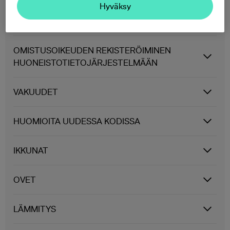
Hyväksy
VARAINSIIRTOVEROILMOITUS
OMISTUSOIKEUDEN REKISTERÖIMINEN
HUONEISTOTIETOJÄRJESTELMÄÄN
VAKUUDET
HUOMIOITA UUDESSA KODISSA
IKKUNAT
OVET
LÄMMITYS