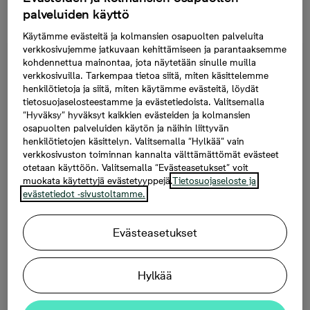
kysymyksiin, löydät vastaukset täältä.
palveluiden käyttö
Käytämme evästeitä ja kolmansien osapuolten palveluita
verkkosivujemme jatkuvaan kehittämiseen ja parantaaksemme
Kysymyksiä ja vastauksia
kohdennettua mainontaa, jota näytetään sinulle muilla
verkkosivuilla. Tarkempaa tietoa siitä, miten käsittelemme
henkilötietoja ja siitä, miten käytämme evästeitä, löydät
ASIAKIRJAT
tietosuojaselosteestamme ja evästetiedoista. Valitsemalla
“Hyväksy” hyväksyt kaikkien evästeiden ja kolmansien
osapuolten palveluiden käytön ja näihin liittyvän
ASUNNON ENNAKKOTARKASTUS
henkilötietojen käsittelyn. Valitsemalla “Hylkää” vain
verkkosivuston toiminnan kannalta välttämättömät evästeet
otetaan käyttöön. Valitsemalla “Evästeasetukset” voit
ASUNNON JÄLKITARKASTUS
muokata käytettyjä evästetyyppejä.
Tietosuojaseloste ja
evästetiedot -sivustoltamme.
ASUNNON VUOSITARKASTUS
Evästeasetukset
UUDEN KODIN OPASTUS
Hylkää
AVAINTEN VASTAANOTTAMINEN