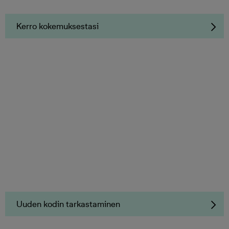
Kerro kokemuksestasi
Uuden kodin tarkastaminen