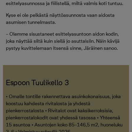
esittelyasunnossa ja fiilistellä, miltä valmis koti tuntuu.
Kyse ei ole pelkästä näyttöasunnosta vaan aidosta
asumisen tunnelmasta.
– Olemme sisustaneet esittelyasuntoon aidon kodin,
joka näyttää siltä kuin siellä jo asuttaisiin. Näin kävijä
pystyy kuvittelemaan itsensä sinne, Järäinen sanoo.
Espoon Tuulikello 3
• Omalle tontille rakennettava asuinkokonaisuus, joka
koostuu kahdesta rivitalosta ja yhdestä
pienkerrostalosta • Rivitalot ovat kaksikerroksisia,
pienkerrostalokodit ovat yhdessä tasossa • Yhteensä
15 asuntoa • Asuntojen koko 85–146,5 m2, huoneluku
3–6 • Valmistuu syksyllä 2026