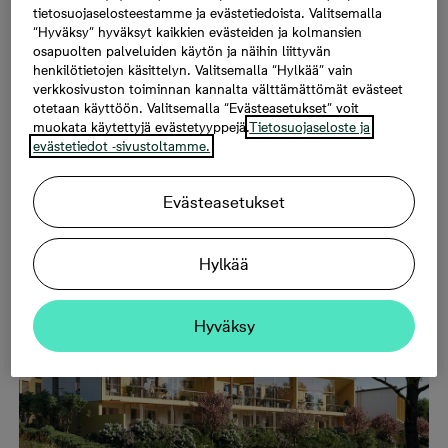
tietosuojaselosteestamme ja evästetiedoista. Valitsemalla
“Hyväksy” hyväksyt kaikkien evästeiden ja kolmansien
osapuolten palveluiden käytön ja näihin liittyvän
henkilötietojen käsittelyn. Valitsemalla “Hylkää” vain
verkkosivuston toiminnan kannalta välttämättömät evästeet
otetaan käyttöön. Valitsemalla “Evästeasetukset” voit
muokata käytettyjä evästetyyppejä.
Tietosuojaseloste ja
evästetiedot -sivustoltamme.
Evästeasetukset
Espoon Tuulikello 3 - A-talossa on viisi kaksikerroksista
rivitalokotia ja B-talossa neljä kaksikerroksista
rivitalokotia.
Hylkää
Hyväksy