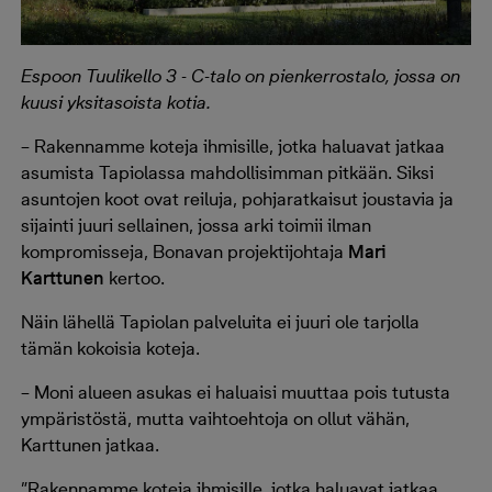
Espoon Tuulikello 3 - C-talo on pienkerrostalo, jossa on
kuusi yksitasoista kotia.
– Rakennamme koteja ihmisille, jotka haluavat jatkaa
asumista Tapiolassa mahdollisimman pitkään. Siksi
asuntojen koot ovat reiluja, pohjaratkaisut joustavia ja
sijainti juuri sellainen, jossa arki toimii ilman
kompromisseja, Bonavan projektijohtaja
Mari
Karttunen
kertoo.
Näin lähellä Tapiolan palveluita ei juuri ole tarjolla
tämän kokoisia koteja.
– Moni alueen asukas ei haluaisi muuttaa pois tutusta
ympäristöstä, mutta vaihtoehtoja on ollut vähän,
Karttunen jatkaa.
”Rakennamme koteja ihmisille, jotka haluavat jatkaa