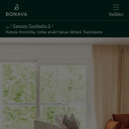
Valikko
...
/
Espoon Tuulikello 3
/
Koteja ihmisille, jotka eivät halua lähteä Tapiolasta