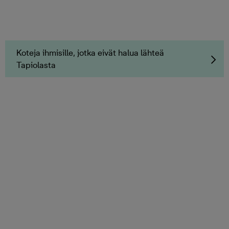
Koteja ihmisille, jotka eivät halua lähteä
Tapiolasta