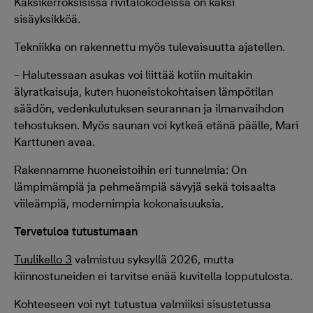
Kaksikerroksisissa rivitalokodeissa on kaksi
sisäyksikköä.
Tekniikka on rakennettu myös tulevaisuutta ajatellen.
– Halutessaan asukas voi liittää kotiin muitakin
älyratkaisuja, kuten huoneistokohtaisen lämpötilan
säädön, vedenkulutuksen seurannan ja ilmanvaihdon
tehostuksen. Myös saunan voi kytkeä etänä päälle, Mari
Karttunen avaa.
Rakennamme huoneistoihin eri tunnelmia: On
lämpimämpiä ja pehmeämpiä sävyjä sekä toisaalta
viileämpiä, modernimpia kokonaisuuksia.
Tervetuloa tutustumaan
Tuulikello 3
valmistuu syksyllä 2026, mutta
kiinnostuneiden ei tarvitse enää kuvitella lopputulosta.
Kohteeseen voi nyt tutustua valmiiksi sisustetussa