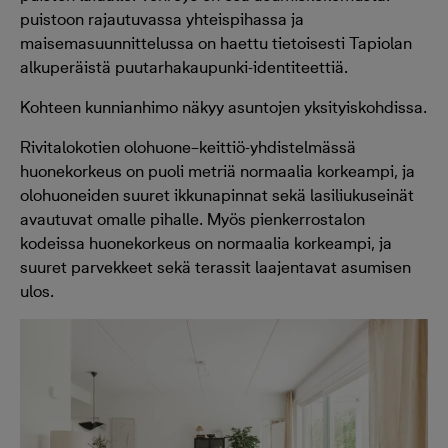
puistoon rajautuvassa yhteispihassa ja
maisemasuunnittelussa on haettu tietoisesti Tapiolan
alkuperäistä puutarhakaupunki-identiteettiä.
Kohteen kunnianhimo näkyy asuntojen yksityiskohdissa.
Rivitalokotien olohuone–keittiö-yhdistelmässä
huonekorkeus on puoli metriä normaalia korkeampi, ja
olohuoneiden suuret ikkunapinnat sekä lasiliukuseinät
avautuvat omalle pihalle. Myös pienkerrostalon
kodeissa huonekorkeus on normaalia korkeampi, ja
suuret parvekkeet sekä terassit laajentavat asumisen
ulos.