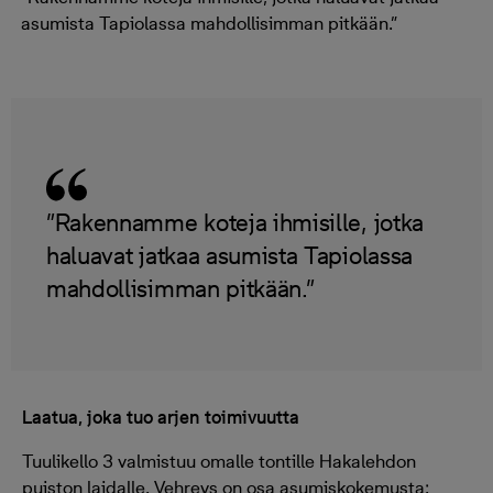
asumista Tapiolassa mahdollisimman pitkään.”
”Rakennamme koteja ihmisille, jotka
haluavat jatkaa asumista Tapiolassa
mahdollisimman pitkään.”
Laatua, joka tuo arjen toimivuutta
Tuulikello 3 valmistuu omalle tontille Hakalehdon
puiston laidalle. Vehreys on osa asumiskokemusta: