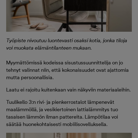
Työpiste nivoutuu luontevasti osaksi kotia, jonka tiloja
voi muokata elämäntilanteen mukaan.
Myymättömissä kodeissa sisustussuunnittelija on jo
tehnyt valinnat niin, että kokonaisuudet ovat ajattomia
mutta persoonallisia.
Laatu ei rajoitu kuitenkaan vain näkyviin materiaaleihin.
Tuulikello 3:n rivi- ja pienkerrostalot lämpenevät
maalämmöllä, ja vesikiertoinen lattialämmitys tuo
tasaisen lämmön ilman pattereita. Lämpötilaa voi
säätää huonekohtaisesti mobiilisovelluksella.