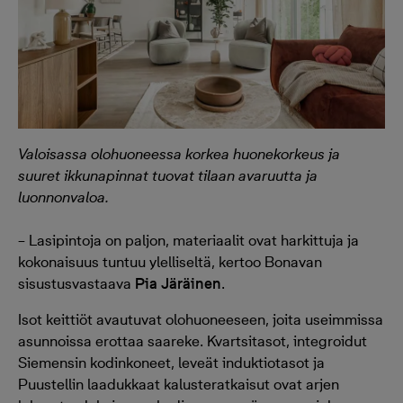
Valoisassa olohuoneessa korkea huonekorkeus ja
suuret ikkunapinnat tuovat tilaan avaruutta ja
luonnonvaloa.
– Lasipintoja on paljon, materiaalit ovat harkittuja ja
kokonaisuus tuntuu ylelliseltä, kertoo Bonavan
sisustusvastaava
Pia Järäinen
.
Isot keittiöt avautuvat olohuoneeseen, joita useimmissa
asunnoissa erottaa saareke. Kvartsitasot, integroidut
Siemensin kodinkoneet, leveät induktiotasot ja
Puustellin laadukkaat kalusteratkaisut ovat arjen