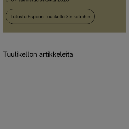
Tutustu Espoon Tuulikello 3:n koteihin
Tuulikellon artikkeleita