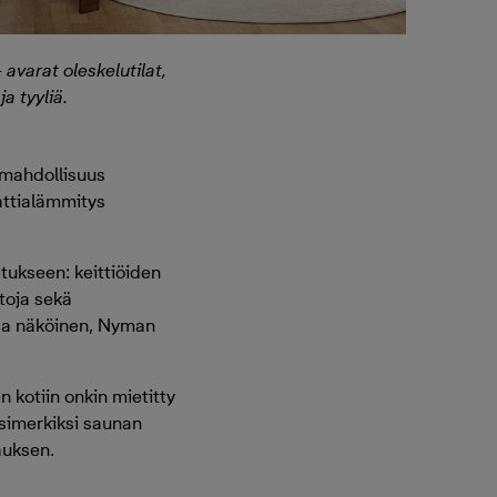
 avarat oleskelutilat,
a tyyliä.
 mahdollisuus
Lattialämmitys
tukseen: keittiöiden
htoja sekä
nsa näköinen, Nyman
 kotiin onkin mietitty
esimerkiksi saunan
auksen.