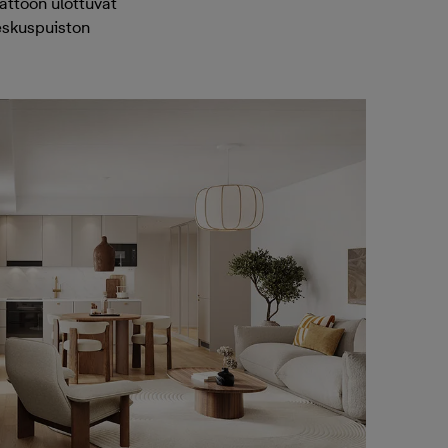
kattoon ulottuvat
Keskuspuiston