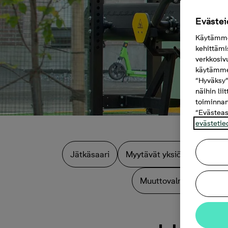
Evästei
Käytämme 
kehittämi
verkkosiv
käytämme 
“Hyväksy”
näihin lii
toiminnan
“Evästeas
evästetie
Jätkäsaari
Myytävät yksiöt Helsinki
Muuttovalmiit kodit Hel