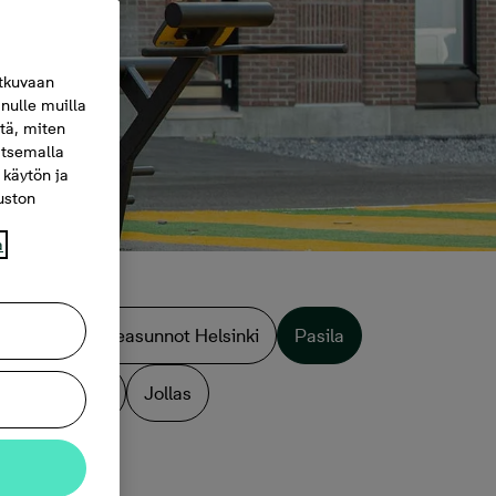
tkuvaan
nulle muilla
itä, miten
itsemalla
 käytön ja
vuston
a
Myytävät perheasunnot Helsinki
Pasila
Lauttasaari
Jollas