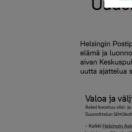
Uuden
Helsingin Posti
elämä ja luonno
aivan Keskuspui
uutta ajattelua
Valoa ja välj
Askel koostuu viisi- ja
Suunnittelun lähtökoht
– Kaikki
Helsingin As