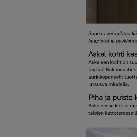
Saunan voi vaihtaa kä
kaapistot ja pyykkihuol
Askel kohti k
Askeleen kodit on suu
täyttää Rakennustiedo
aurinkopaneelit tuott
latausvalmiudella.
Piha ja puisto 
Askeleessa koti ei raj
talojen kattoterasseil