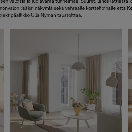
sen valoisia ja luo avaraa tunnelmaa. Suuret, lähes lattiasta 
nnonvalon lisäksi näkymiä sekä vehreälle korttelipihalle että 
jektipäällikkö Ulla Nyman taustoittaa.