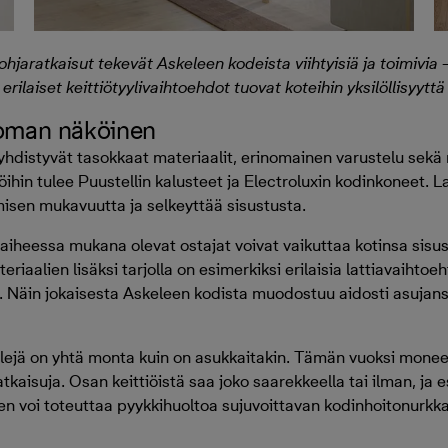
ohjaratkaisut tekevät Askeleen kodeista viihtyisiä ja toimivia –
rilaiset keittiötyylivaihtoehdot tuovat koteihin yksilöllisyyttä j
 oman näköinen
 yhdistyvät tasokkaat materiaalit, erinomainen varustelu sekä
tiöihin tulee Puustellin kalusteet ja Electroluxin kodinkoneet. 
isen mukavuutta ja selkeyttää sisustusta.
iheessa mukana olevat ostajat voivat vaikuttaa kotinsa sisus
riaalien lisäksi tarjolla on esimerkiksi erilaisia lattiavaihtoe
ä. Näin jokaisesta Askeleen kodista muodostuu aidosti asuja
lejä on yhtä monta kuin on asukkaitakin. Tämän vuoksi moneen
tkaisuja. Osan keittiöistä saa joko saarekkeella tai ilman, ja 
n voi toteuttaa pyykkihuoltoa sujuvoittavan kodinhoitonurkk