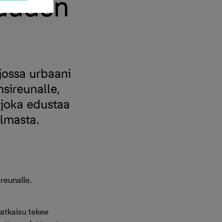
suuden
jossa urbaani
sireunalle,
 joka edustaa
ulmasta.
 reunalle.
atkaisu tekee