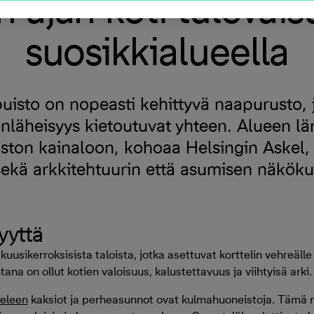
 ajan koti tulevai
suosikkialueella
puisto on nopeasti kehittyvä naapurusto, 
nläheisyys kietoutuvat yhteen. Alueen län
ston kainaloon, kohoaa Helsingin Askel,
 sekä arkkitehtuurin että asumisen näkök
yyttä
 kuusikerroksisista taloista, jotka asettuvat korttelin vehreälle
ana on ollut kotien valoisuus, kalustettavuus ja viihtyisä arki.
keleen
kaksiot ja perheasunnot ovat kulmahuoneistoja. Tämä r