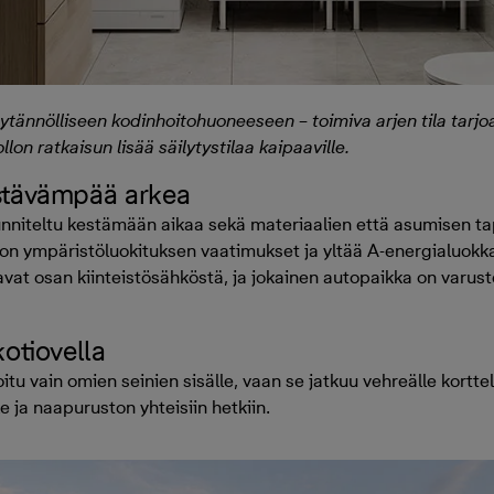
ytännölliseen kodinhoitohuoneeseen – toimiva arjen tila tarj
lon ratkaisun lisää säilytystilaa kaipaaville.
estävämpää arkea
nniteltu kestämään aikaa sekä materiaalien että asumisen ta
n ympäristöluokituksen vaatimukset ja yltää A-energialuokkaa
avat osan kiinteistösähköstä, ja jokainen autopaikka on varus
kotiovella
oitu vain omien seinien sisälle, vaan se jatkuu vehreälle kortt
le ja naapuruston yhteisiin hetkiin.