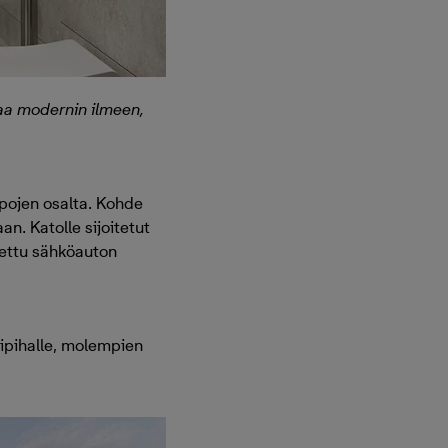
oaa modernin ilmeen,
pojen osalta. Kohde
n. Katolle sijoitetut
tettu sähköauton
elipihalle, molempien