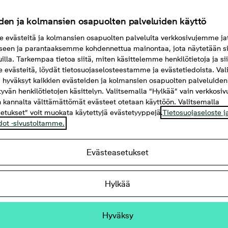
den ja kolmansien osapuolten palveluiden käyttö
evästeitä ja kolmansien osapuolten palveluita verkkosivujemme ja
seen ja parantaaksemme kohdennettua mainontaa, jota näytetään si
uilla. Tarkempaa tietoa siitä, miten käsittelemme henkilötietoja ja si
evästeitä, löydät tietosuojaselosteestamme ja evästetiedoista. Val
 hyväksyt kaikkien evästeiden ja kolmansien osapuolten palveluiden
ttyvän henkilötietojen käsittelyn. Valitsemalla “Hylkää” vain verkkosi
 kannalta välttämättömät evästeet otetaan käyttöön. Valitsemalla
etukset” voit muokata käytettyjä evästetyyppejä.
Tietosuojaseloste j
dot -sivustoltamme.
Evästeasetukset
Myytävät kaksiot Helsinki
Myytävät kolmiot Helsinki
sinki
Kruunuvuorenranta
Myytävät asunnot Helsinki
Hylkää
Hyväksy