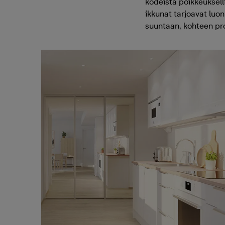
kodeista poikkeukselli
ikkunat tarjoavat luo
suuntaan, kohteen pro