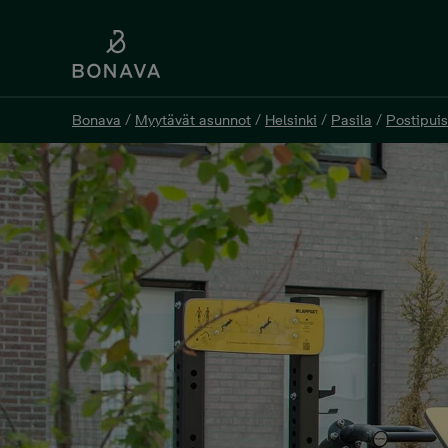
Bonava
/
Myytävät asunnot
/
Helsinki
/
Pasila
/
Postipuis