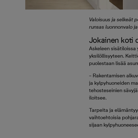
Valoisuus ja selkeät p
runsas luonnonvalo ja e
Jokainen koti
Askeleen sisätiloissa
yksilöllisyyteen. Keit
puolestaan lisää asum
– Rakentamisen alkuva
ja kylpyhuoneiden mate
tehosteseinien sävyj
iloitsee.
Tarpeita ja elämäntyy
vaihtoehtoisia pohjara
sijaan kylpyhuoneesee