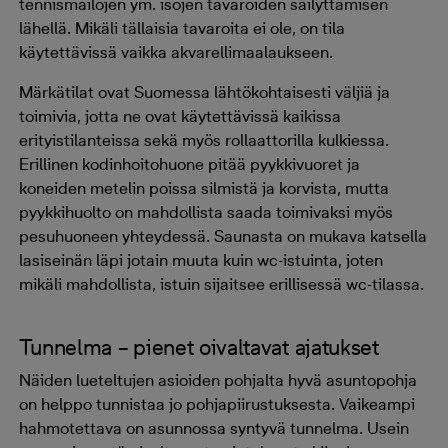
tennismailojen ym. isojen tavaroiden säilyttämisen
lähellä. Mikäli tällaisia tavaroita ei ole, on tila
käytettävissä vaikka akvarellimaalaukseen.
Märkätilat ovat Suomessa lähtökohtaisesti väljiä ja
toimivia, jotta ne ovat käytettävissä kaikissa
erityistilanteissa sekä myös rollaattorilla kulkiessa.
Erillinen kodinhoitohuone pitää pyykkivuoret ja
koneiden metelin poissa silmistä ja korvista, mutta
pyykkihuolto on mahdollista saada toimivaksi myös
pesuhuoneen yhteydessä. Saunasta on mukava katsella
lasiseinän läpi jotain muuta kuin wc-istuinta, joten
mikäli mahdollista, istuin sijaitsee erillisessä wc-tilassa.
Tunnelma – pienet oivaltavat ajatukset
Näiden lueteltujen asioiden pohjalta hyvä asuntopohja
on helppo tunnistaa jo pohjapiirustuksesta. Vaikeampi
hahmotettava on asunnossa syntyvä tunnelma. Usein