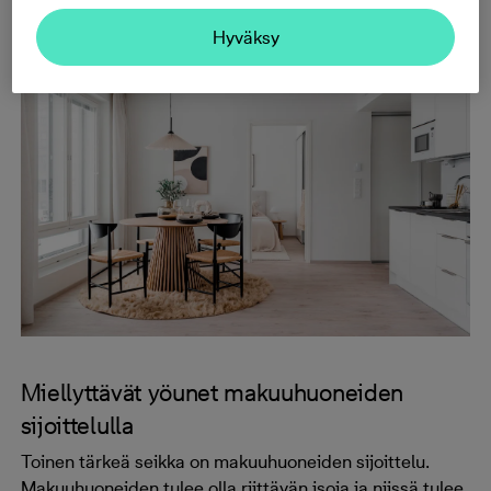
television katselun ohessa hallita näkymin koko
Hyväksy
asuntoa.
Miellyttävät yöunet makuuhuoneiden
sijoittelulla
Toinen tärkeä seikka on makuuhuoneiden sijoittelu.
Makuuhuoneiden tulee olla riittävän isoja ja niissä tulee