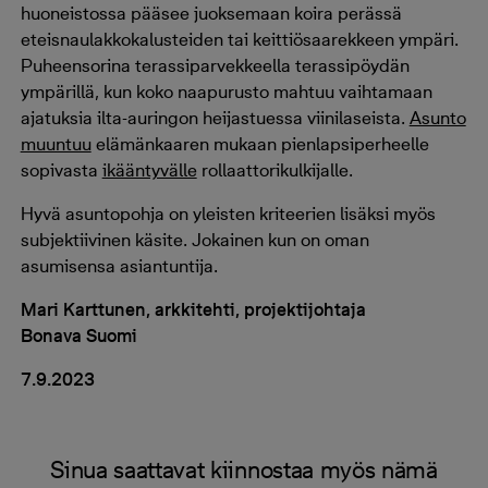
huoneistossa pääsee juoksemaan koira perässä
eteisnaulakkokalusteiden tai keittiösaarekkeen ympäri.
Puheensorina terassiparvekkeella terassipöydän
ympärillä, kun koko naapurusto mahtuu vaihtamaan
ajatuksia ilta-auringon heijastuessa viinilaseista.
Asunto
muuntuu
elämänkaaren mukaan pienlapsiperheelle
sopivasta
ikääntyvälle
rollaattorikulkijalle.
Hyvä asuntopohja on yleisten kriteerien lisäksi myös
subjektiivinen käsite. Jokainen kun on oman
asumisensa asiantuntija.
Mari Karttunen, arkkitehti, projektijohtaja
Bonava Suomi
7.9.2023
Sinua saattavat kiinnostaa myös nämä