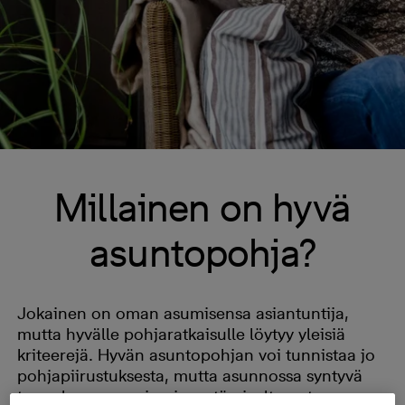
Millainen on hyvä
asuntopohja?
Jokainen on oman asumisensa asiantuntija,
mutta hyvälle pohjaratkaisulle löytyy yleisiä
kriteerejä. Hyvän asuntopohjan voi tunnistaa jo
pohjapiirustuksesta, mutta asunnossa syntyvä
tunnelma on usein pienestä oivaltavasta