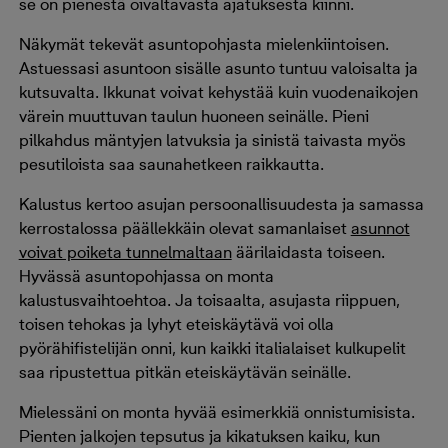
se on pienestä oivaltavasta ajatuksesta kiinni.
Näkymät tekevät asuntopohjasta mielenkiintoisen.
Astuessasi asuntoon sisälle asunto tuntuu valoisalta ja
kutsuvalta. Ikkunat voivat kehystää kuin vuodenaikojen
värein muuttuvan taulun huoneen seinälle. Pieni
pilkahdus mäntyjen latvuksia ja sinistä taivasta myös
pesutiloista saa saunahetkeen raikkautta.
Kalustus kertoo asujan persoonallisuudesta ja samassa
kerrostalossa päällekkäin olevat samanlaiset
asunnot
voivat poiketa tunnelmaltaan
äärilaidasta toiseen.
Hyvässä asuntopohjassa on monta
kalustusvaihtoehtoa. Ja toisaalta, asujasta riippuen,
toisen tehokas ja lyhyt eteiskäytävä voi olla
pyörähifistelijän onni, kun kaikki italialaiset kulkupelit
saa ripustettua pitkän eteiskäytävän seinälle.
Mielessäni on monta hyvää esimerkkiä onnistumisista.
Pienten jalkojen tepsutus ja kikatuksen kaiku, kun