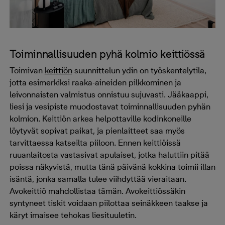
Toiminnallisuuden pyhä kolmio keittiössä
Toimivan
keittiön
suunnittelun ydin on työskentelytila,
jotta esimerkiksi raaka-aineiden pilkkominen ja
leivonnaisten valmistus onnistuu sujuvasti. Jääkaappi,
liesi ja vesipiste muodostavat toiminnallisuuden pyhän
kolmion. Keittiön arkea helpottaville kodinkoneille
löytyvät sopivat paikat, ja pienlaitteet saa myös
tarvittaessa katseilta piiloon. Ennen keittiöissä
ruuanlaitosta vastasivat apulaiset, jotka haluttiin pitää
poissa näkyvistä, mutta tänä päivänä kokkina toimii illan
isäntä, jonka samalla tulee viihdyttää vieraitaan.
Avokeittiö mahdollistaa tämän. Avokeittiössäkin
syntyneet tiskit voidaan piilottaa seinäkkeen taakse ja
käryt imaisee tehokas liesituuletin.