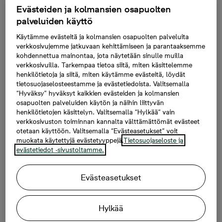
ajatuksesta kiinni. Joudun pohtimaan otsikon
Evästeiden ja kolmansien osapuolten
kysymystä työssäni päivittäin. Teen töitä
palveluiden käyttö
yrityksessä, joka suunnittelee ja rakentaa
Käytämme evästeitä ja kolmansien osapuolten palveluita
asuntoja. Enkä pohdi asiaa pelkästään
verkkosivujemme jatkuvaan kehittämiseen ja parantaaksemme
lisätäkseni myyntiä, vaan koska olen
kohdennettua mainontaa, jota näytetään sinulle muilla
koulutukseltani arkkitehti. Kysymys on minulle
verkkosivuilla. Tarkempaa tietoa siitä, miten käsittelemme
siis myös ammatillisesti tärkeä.
henkilötietoja ja siitä, miten käytämme evästeitä, löydät
tietosuojaselosteestamme ja evästetiedoista. Valitsemalla
“Hyväksy” hyväksyt kaikkien evästeiden ja kolmansien
Kun arjessa eläminen tuntuu
osapuolten palveluiden käytön ja näihin liittyvän
henkilötietojen käsittelyn. Valitsemalla “Hylkää” vain
mukavalta
verkkosivuston toiminnan kannalta välttämättömät evästeet
otetaan käyttöön. Valitsemalla “Evästeasetukset” voit
Asiaa voi lähestyä pragmaattisesti. Hyvä asuntopohja
muokata käytettyjä evästetyyppejä.
Tietosuojaseloste ja
on yleensä toimiva ja käytännöllinen. Se on suunniteltu
evästetiedot -sivustoltamme.
niin, että se täyttää asukkaiden tarpeet ja tarjoaa
riittävästi tilaa eri toimintojen suorittamiseen.
Evästeasetukset
Esimerkiksi keittiön ja olohuoneen välillä tulee olla hyvä
yhteys, jotta arjessa eläminen tuntuu mukavalta.
Ruokapöytä asettuu väljästi paikoilleen ja sen ympärille
Hylkää
on helppo kokoontua. Sohvalla istuskellessa voi