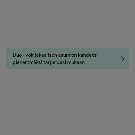
Duo - voit jakaa ison asunnon kahdeksi
pienemmäksi tarpeidesi mukaan