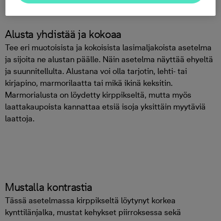
Alusta yhdistää ja kokoaa
Tee eri muotoisista ja kokoisista lasimaljakoista asetelma
ja sijoita ne alustan päälle. Näin asetelma näyttää ehyeltä
ja suunnitellulta. Alustana voi olla tarjotin, lehti- tai
kirjapino, marmorilaatta tai mikä ikinä keksitin.
Marmorialusta on löydetty kirppikseltä, mutta myös
laattakaupoista kannattaa etsiä isoja yksittäin myytäviä
laattoja.
Mustalla kontrastia
Tässä asetelmassa kirppikseltä löytynyt korkea
kynttilänjalka, mustat kehykset piirroksessa sekä