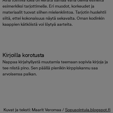
esimerkiksi tarjottimelle. Eri muodot, korkeudet ja
materiaalit tuovat siihen mielenkiintoa. Tarjotin huolehtii
siitä, ettei kokonaisuus näytä sekavalta. Oman kodinkin
kaappien kätköistä voi löytyä aarteita.
Kirjoilla korotusta
Nappaa kirjahyllystä muutamia teemaan sopivia kirjoja ja
tee niistä pino. Sen päällä pienikin
kirppiskannu saa
arvoisensa paikan.
Kuvat ja teksti: Maarit Veromaa /
Sopusointuja.blogspot.fi