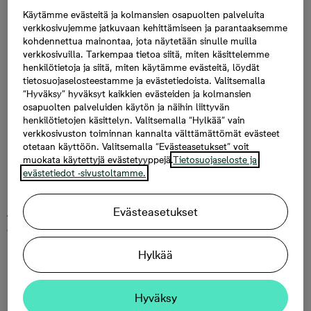
myös kaapeissa lymyäviä esineitä, jotka eivät ole
Käytämme evästeitä ja kolmansien osapuolten palveluita
löytäneet muuten paikkaansa.
verkkosivujemme jatkuvaan kehittämiseen ja parantaaksemme
kohdennettua mainontaa, jota näytetään sinulle muilla
verkkosivuilla. Tarkempaa tietoa siitä, miten käsittelemme
henkilötietoja ja siitä, miten käytämme evästeitä, löydät
tietosuojaselosteestamme ja evästetiedoista. Valitsemalla
“Hyväksy” hyväksyt kaikkien evästeiden ja kolmansien
Vinkki: Ulkomuratit säilyvät hyvin talven yli maljakoissa,
osapuolten palveluiden käytön ja näihin liittyvän
kunhan muistat vaihtaa veden ja pestä maljakot noin
henkilötietojen käsittelyn. Valitsemalla “Hylkää” vain
kerran viikossa.
verkkosivuston toiminnan kannalta välttämättömät evästeet
otetaan käyttöön. Valitsemalla “Evästeasetukset” voit
muokata käytettyjä evästetyyppejä.
Tietosuojaseloste ja
evästetiedot -sivustoltamme.
Korkeaa ja matalaa
Evästeasetukset
Asetelmaan on hyvä laittaa sekä korkeita että matalia
esineitä - ne tuovat mielenkiintoa ja dynamiikkaa. Tässä
monta vuotta vanha viinikuutioteline löysi uuden elämän
Hylkää
kukkajalustana, joka nostaa kasvin kiinnostavasti ylöspäin.
Hyväksy