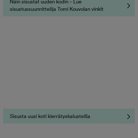
Näin sisustat uuden kodin – Lue
sisustussuunnittelija Tomi Kouvolan vinkit
Sisusta uusi koti kierrätyskalusteilla