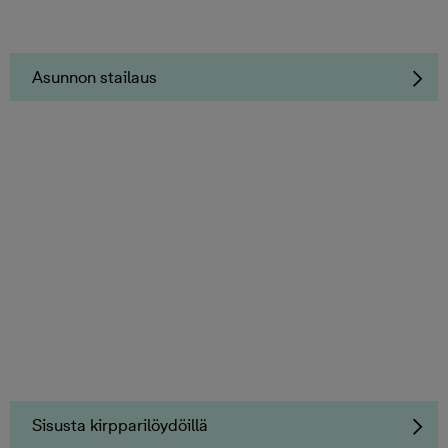
Asunnon stailaus
Sisusta kirpparilöydöillä