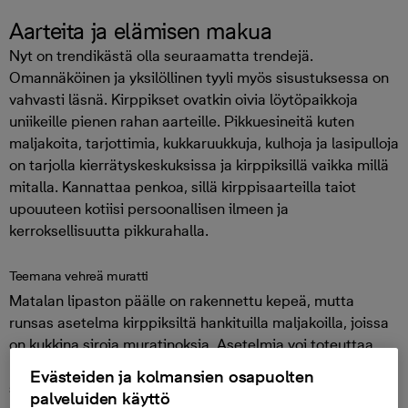
Aarteita ja elämisen makua
Nyt on trendikästä olla seuraamatta trendejä.
Omannäköinen ja yksilöllinen tyyli myös sisustuksessa on
vahvasti läsnä. Kirppikset ovatkin oivia löytöpaikkoja
uniikeille pienen rahan aarteille. Pikkuesineitä kuten
maljakoita, tarjottimia, kukkaruukkuja, kulhoja ja lasipulloja
on tarjolla kierrätyskeskuksissa ja kirppiksillä vaikka millä
mitalla. Kannattaa penkoa, sillä kirppisaarteilla taiot
upouuteen kotiisi persoonallisen ilmeen ja
kerroksellisuutta pikkurahalla.
Teemana vehreä muratti
Matalan lipaston päälle on rakennettu kepeä, mutta
runsas asetelma kirppiksiltä hankituilla maljakoilla, joissa
on kukkina siroja muratinoksia. Asetelmia voi toteuttaa
mihin tahansa tasolle: hyllylle, lipaston päälle,
Evästeiden ja kolmansien osapuolten
sivupöydälle - missä vain on tilaa. Niissä voi hyödyntää
palveluiden käyttö