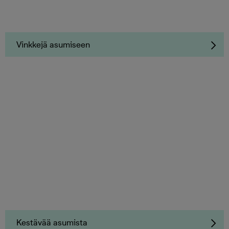
Vinkkejä asumiseen
Kestävää asumista