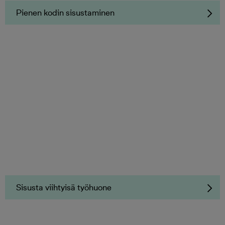
Pienen kodin sisustaminen
Sisusta viihtyisä työhuone