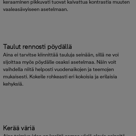
keraaminen pikkuvati tuovat kaivattua kontrastia muuten
vaaleasävyiseen asetelmaan.
Taulut rennosti pöydällä
Aina ei tarvitse kiinnittää tauluja seinään, sillä ne voi
sijoittaa myös pöydälle osaksi asetelmaa. Näin voit
vaihdella niitä helposti vuodenaikojen ja teemojen
mukaisesti. Kokeile rohkeasti eri kokoisia ja erilaisia
kehyksiä.
Kerää väriä
Aina toimiva idea on kerätä samaa väriä olevia esineitä